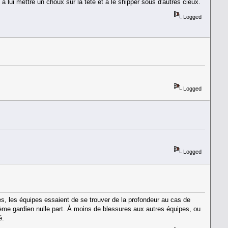
 lui mettre un choux sur la tête et à le shipper sous d'autres cieux.
Logged
Logged
Logged
près, les équipes essaient de se trouver de la profondeur au cas de
2ème gardien nulle part. À moins de blessures aux autres équipes, ou
é.