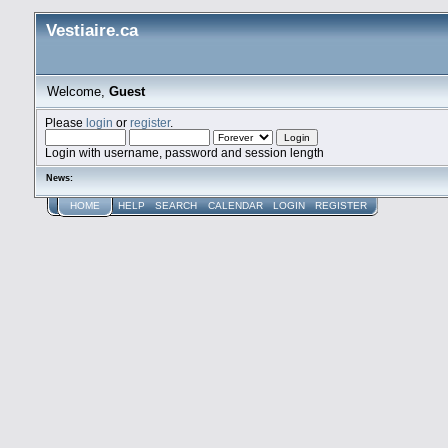
Vestiaire.ca
Welcome,
Guest
Please
login
or
register
.
Login with username, password and session length
News:
HOME
HELP
SEARCH
CALENDAR
LOGIN
REGISTER