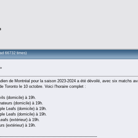
3
ad 66732 times)
 »
dien de Montréal pour la saison 2023-2024 a été dévoilé, avec six matchs avant
e Toronto le 10 octobre. Voici l'horaire complet :
ls (domicile) à 19h.
ateurs (domicile) à 19h.
le Leafs (domicile) à 19h.
le Leafs (domicile) à 19h.
eafs (extérieur) à 19h.
rs (extérieur) à 19h.
-------------------------------------------------------------------------------