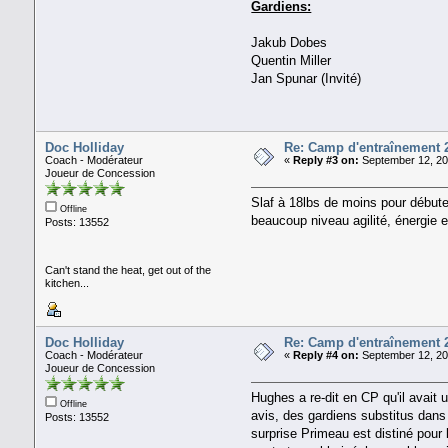
Gardiens:
Jakub Dobes
Quentin Miller
Jan Spunar (Invité)
Doc Holliday
Re: Camp d'entraînement 
Coach - Modérateur
«
Reply #3 on:
September 12, 20
Joueur de Concession
Slaf à 18lbs de moins pour débuter
Offline
beaucoup niveau agilité, énergie et
Posts: 13552
Can't stand the heat, get out of the
kitchen...
Doc Holliday
Re: Camp d'entraînement 
Coach - Modérateur
«
Reply #4 on:
September 12, 20
Joueur de Concession
Hughes a re-dit en CP qu'il avait
Offline
avis, des gardiens substitus dan
Posts: 13552
surprise Primeau est distiné pour