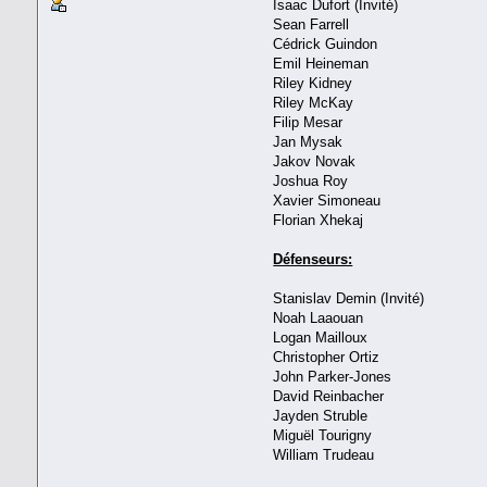
Isaac Dufort (Invité)
Sean Farrell
Cédrick Guindon
Emil Heineman
Riley Kidney
Riley McKay
Filip Mesar
Jan Mysak
Jakov Novak
Joshua Roy
Xavier Simoneau
Florian Xhekaj
Défenseurs:
Stanislav Demin (Invité)
Noah Laaouan
Logan Mailloux
Christopher Ortiz
John Parker-Jones
David Reinbacher
Jayden Struble
Miguël Tourigny
William Trudeau