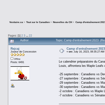
Vestiaire.ca
>
Tout sur le Canadien
>
Nouvelles du CH
>
Camp d'entraînement 202
Pages: [
1
]
2
3
...
22
Author
Topic: Camp d'entraînement 2023 (Re
Rejcaj
Camp d'entraînement 2023
Joueur de Concession
«
on:
July 16, 2023, 08:35:27 AM
Offline
Le calendrier préparatoire du Cana
Posts: 6491
Louis, affrontera les Maple Leafs d
-25 septembre : Canadiens vs Devi
-27 septembre : Canadiens vs Sén
-29 septembre : Canadiens vs Map
-30 septembre : Canadiens vs Map
-2 octobre : Canadiens vs Maple L
-7 octobre : Canadiens vs Sénateu
-------------------------------------------------