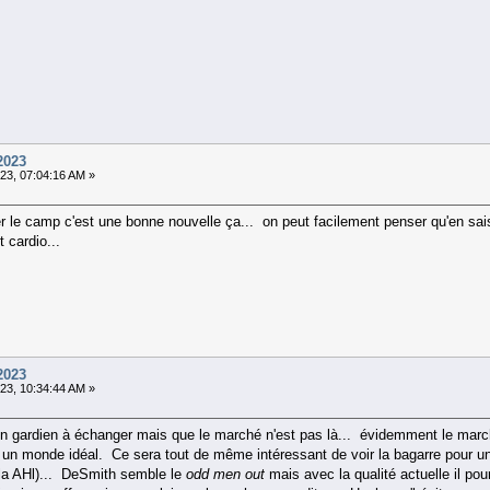
2023
23, 07:04:16 AM »
 le camp c'est une bonne nouvelle ça... on peut facilement penser qu'en saison
 cardio...
2023
23, 10:34:44 AM »
 un gardien à échanger mais que le marché n'est pas là... évidemment le mar
s un monde idéal. Ce sera tout de même intéressant de voir la bagarre pour 
 la AHl)... DeSmith semble le
odd men out
mais avec la qualité actuelle il pour