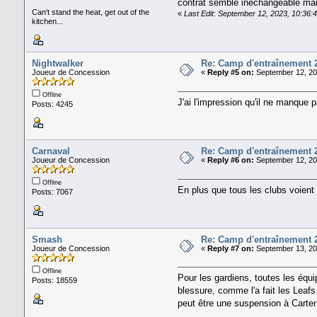
contrat semble inéchangeable mais 
Can't stand the heat, get out of the
«
Last Edit: September 12, 2023, 10:36:
kitchen...
Nightwalker
Re: Camp d'entraînement 
Joueur de Concession
«
Reply #5 on:
September 12, 20
Offline
J'ai l'impression qu'il ne manque p
Posts: 4245
Carnaval
Re: Camp d'entraînement 
Joueur de Concession
«
Reply #6 on:
September 12, 20
Offline
En plus que tous les clubs voient
Posts: 7067
Smash
Re: Camp d'entraînement 
Joueur de Concession
«
Reply #7 on:
September 13, 20
Offline
Pour les gardiens, toutes les équi
Posts: 18559
blessure, comme l'a fait les Leaf
peut être une suspension à Carter