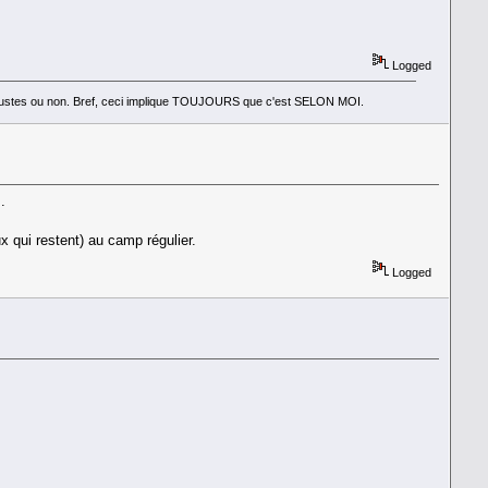
Logged
nt justes ou non. Bref, ceci implique TOUJOURS que c'est SELON MOI.
.
ux qui restent) au camp régulier.
Logged