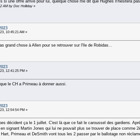
si une offre arrive pour lui, quelque chose me dit que Hughes n'hésitera pas à
42 AM by Doc Holliday
»
2023
23, 10:45:21 AM »
as grand chose à Allen pour se retrouver sur l'Ile de Robidas...
2023
23, 12:41:25 PM »
 que le CH a Primeau à donner aussi.
2023
23, 12:54:54 PM »
pes décident ça le 1 juillet. C'est là que ce fait le caroussel des gardiens. A
s en signant Martin Jones qui lui ne pouvait plus se trouver de place comme 
 Hart, Primeau et DeSmith vont tous les 2 passer par le ballotage non réclam