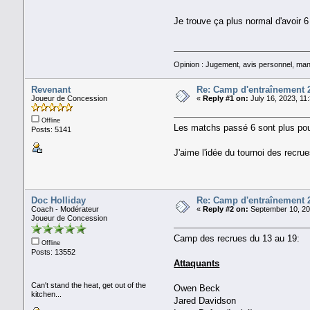
Je trouve ça plus normal d'avoir 
Opinion : Jugement, avis personnel, man
Revenant
Re: Camp d'entraînement 
Joueur de Concession
«
Reply #1 on:
July 16, 2023, 11
Offline
Les matchs passé 6 sont plus pour
Posts: 5141
J'aime l'idée du tournoi des recrue
Doc Holliday
Re: Camp d'entraînement 
Coach - Modérateur
«
Reply #2 on:
September 10, 20
Joueur de Concession
Camp des recrues du 13 au 19:
Offline
Posts: 13552
Attaquants
Can't stand the heat, get out of the
Owen Beck
kitchen...
Jared Davidson