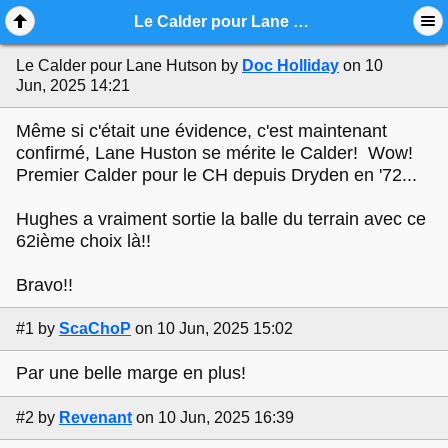
Mobile View
Le Calder pour Lane Hutson
Le Calder pour Lane Hutson
by
Doc Holliday
on 10
Jun, 2025 14:21
Même si c'était une évidence, c'est maintenant
confirmé, Lane Huston se mérite le Calder! Wow!
Premier Calder pour le CH depuis Dryden en '72...
Hughes a vraiment sortie la balle du terrain avec ce
62ième choix là!!
Bravo!!
#1
by
ScaChoP
on 10 Jun, 2025 15:02
Par une belle marge en plus!
#2
by
Revenant
on 10 Jun, 2025 16:39