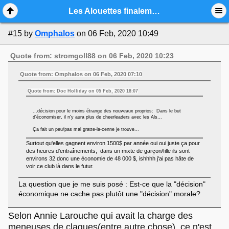
Mobile View
Les Alouettes finalement vendus
#15
by
Omphalos
on 06 Feb, 2020 10:49
Quote from: stromgoll88 on 06 Feb, 2020 10:23
Quote from: Omphalos on 06 Feb, 2020 07:10
Quote from: Doc Holliday on 05 Feb, 2020 18:07
...décision pour le moins étrange des nouveaux proprios: Dans le but
d'économiser, il n'y aura plus de cheerleaders avec les Als...
Ça fait un peu/pas mal gratte-la-cenne je trouve...
Surtout qu'elles gagnent environ 1500$ par année oui oui juste ça pour
des heures d’entraînements, dans un mixte de garçon/fille ils sont
environs 32 donc une économie de 48 000 $, ishhhh j'ai pas hâte de
voir ce club là dans le futur.
La question que je me suis posé : Est-ce que la "décision"
économique ne cache pas plutôt une "décision" morale?
Selon Annie Larouche qui avait la charge des
meneuses de claques(entre autre chose), ce n'est