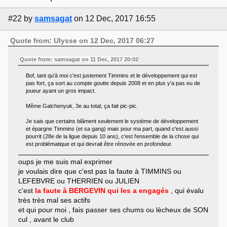
#22
by
samsagat
on 12 Dec, 2017 16:55
Quote from: Ulysse on 12 Dec, 2017 06:27
Quote from: samsagat on 11 Dec, 2017 20:02
Bof, tant qu'à moi c'est justement Timmins et le développement qui est
pas fort, ça sort au compte goutte depuis 2008 et en plus y'a pas eu de
joueur ayant un gros impact.
Même Galchenyuk, 3e au total, ça fait pic-pic.
Je sais que certains blâment seulement le système de développement
et épargne Timmins (et sa gang) mais pour ma part, quand c'est aussi
pourrit (28e de la ligue depuis 10 ans), c'est l'ensemble de la chose qui
est problématique et qui devrait être rénovée en profondeur.
oups je me suis mal exprimer
je voulais dire que c'est pas la faute à TIMMINS ou
LEFEBVRE ou THERRIEN ou JULIEN
c'est
la faute à BERGEVIN qui les a engagés
, qui évalu
très très mal ses actifs
et qui pour moi , fais passer ses chums ou lècheux de SON
cul , avant le club