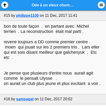
Mobile View
Ode à un vieux chum (ou en tout cas, une vieille connaissance)
#15
by
philippe1100
on 11 Dec, 2017 11:41
bon de toute façon , en partant avec Michel
terrien . La reconstruction était mal parti .
revenir toujours a DD comme premier centre .
moen qui jouait sur les 2 premiers trio . Lars eller
qui est sois disant meilleur que galchenyuk . Etc
etc .
Je pense que plusieurs d'entre nous aurait agit
comme le pensait Ulysse .
on aurait un club plus jeune et plus excitant a voir .
#16
by
samsagat
on 11 Dec, 2017 20:02