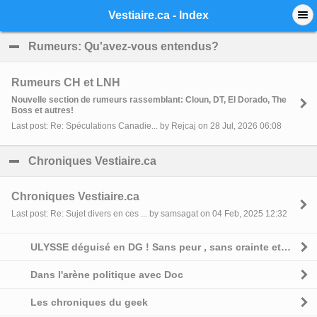
Mobile View
Vestiaire.ca - Index
Rumeurs: Qu'avez-vous entendus?
click to collapse 
Rumeurs CH et LNH
Nouvelle section de rumeurs rassemblant: Cloun, DT, El Dorado, The
Boss et autres!
Last post: Re: Spéculations Canadie... by Rejcaj on 28 Jul, 2026 06:08
Chroniques Vestiaire.ca
click to collapse contents
Chroniques Vestiaire.ca
Last post: Re: Sujet divers en ces ... by samsagat on 04 Feb, 2025 12:32
ULYSSE déguisé en DG ! Sans peur , sans crainte et sans complexe
Dans l'arène politique avec Doc
Les chroniques du geek