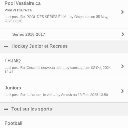
Pool Vestiaire.ca
Pool Vestiaire.ca
Last post: Re: POOL DES SÉRIES ÉLIM... by Omphalos on 05 May,
2026 08:30
Séries 2016-2017
Hockey Junior et Recrues
click to collapse contents
LHJMQ
Last post: Re: Cecchini nouveau com... by samsagat on 02 Oct, 2024
13:47
Juniors
Last post: Re: La torture, le viol ... by Smash on 13 Feb, 2023 13:50
Tout sur les sports
click to collapse contents
Football