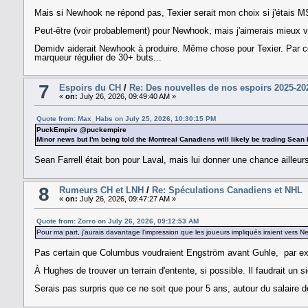
Mais si Newhook ne répond pas, Texier serait mon choix si j'étais MS
Peut-être (voir probablement) pour Newhook, mais j'aimerais mieux v
Demidv aiderait Newhook à produire. Même chose pour Texier. Par co
marqueur régulier de 30+ buts...
7
Espoirs du CH
/
Re: Des nouvelles de nos espoirs 2025-20
«
on:
July 26, 2026, 09:49:40 AM »
Quote from: Max_Habs on July 25, 2026, 10:30:15 PM
PuckEmpire @puckempire
Minor news but I'm being told the Montreal Canadiens will likely be trading Sean
Sean Farrell était bon pour Laval, mais lui donner une chance ailleur
8
Rumeurs CH et LNH
/
Re: Spéculations Canadiens et NHL
«
on:
July 26, 2026, 09:47:27 AM »
Quote from: Zorro on July 26, 2026, 09:12:53 AM
Pour ma part, j'aurais davantage l'impression que les joueurs impliqués iraient ver
Pas certain que Columbus voudraient Engström avant Guhle, par exem
À Hughes de trouver un terrain d'entente, si possible. Il faudrait un s
Serais pas surpris que ce ne soit que pour 5 ans, autour du salaire 