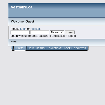
Vestiaire.ca
Welcome,
Guest
Please
login
or
register
.
Login with username, password and session length
News:
HOME
HELP
SEARCH
CALENDAR
LOGIN
REGISTER