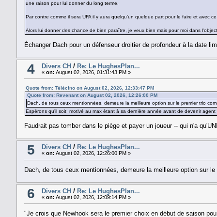
une raison pour lui donner du long terme.
Par contre comme il sera UFA il y aura quelqu'un quelque part pour le faire et avec ce 
Alors lui donner des chance de bien paraître, je veux bien mais pour moi dans l'objec
Échanger Dach pour un défenseur droitier de profondeur à la date lim
4
Divers CH
/
Re: Le HughesPlan...
«
on:
August 02, 2026, 01:31:43 PM »
Quote from: Télécino on August 02, 2026, 12:33:47 PM
Quote from: Revenant on August 02, 2026, 12:26:00 PM
Dach, de tous ceux mentionnées, demeure la meilleure option sur le premier trio com
Espérons qu'il soit motivé au max étant à sa dernière année avant de devenir agent li
Faudrait pas tomber dans le piège et payer un joueur -- qui n'a qu'UN
5
Divers CH
/
Re: Le HughesPlan...
«
on:
August 02, 2026, 12:26:00 PM »
Dach, de tous ceux mentionnées, demeure la meilleure option sur le p
6
Divers CH
/
Re: Le HughesPlan...
«
on:
August 02, 2026, 12:09:14 PM »
"Je crois que Newhook sera le premier choix en début de saison pour