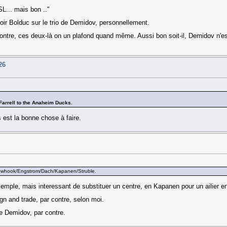
L... mais bon .."
oir Bolduc sur le trio de Demidov, personnellement.
ntre, ces deux-là on un plafond quand même. Aussi bon soit-il, Demidov n'e
26
 Farrell to the Anaheim Ducks.
s est la bonne chose à faire.
s Newhook/Engstrom/Dach/Kapanen/Struble.
ple, mais interessant de substituer un centre, en Kapanen pour un ailier e
ign and trade, par contre, selon moi.
de Demidov, par contre.