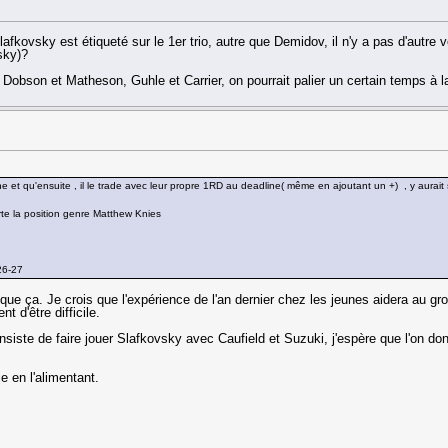
lafkovsky est étiqueté sur le 1er trio, autre que Demidov, il n'y a pas d'autre 
sky)?
Dobson et Matheson, Guhle et Carrier, on pourrait palier un certain temps à l
t qu'ensuite , il le trade avec leur propre 1RD au deadline( même en ajoutant un +) , y aurait s
e la position genre Matthew Knies
26-27
que ça. Je crois que l'expérience de l'an dernier chez les jeunes aidera au 
 d'être difficile.
insiste de faire jouer Slafkovsky avec Caufield et Suzuki, j'espère que l'on d
e en l'alimentant.