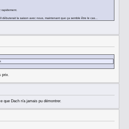
ez rapidement.
il débuterait la saison avec nous, maintenant que ça semble être le cas...
r.
 prix.
 ce que Dach n'a jamais pu démontrer.