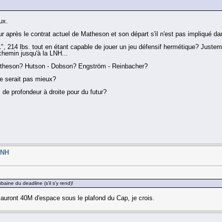
ux.
 après le contrat actuel de Matheson et son départ s'il n'est pas impliqué d
6'1", 214 lbs. tout en étant capable de jouer un jeu défensif hermétique? Jus
chemin jusqu'à la LNH...
 Matheson? Hutson - Dobson? Engström - Reinbacher?
 ne serait pas mieux?
 de profondeur à droite pour du futur?
LNH
ubaine du deadline (s'il s'y rend)!
s auront 40M d'espace sous le plafond du Cap, je crois.