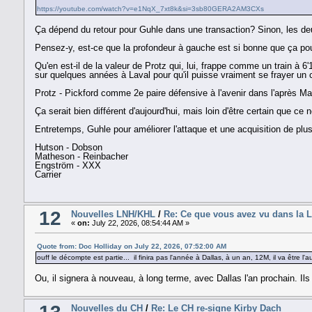
https://youtube.com/watch?v=e1NqX_7xt8k&si=3sb80GERA2AM3CXs
Ça dépend du retour pour Guhle dans une transaction? Sinon, les de
Pensez-y, est-ce que la profondeur à gauche est si bonne que ça pour
Qu'en est-il de la valeur de Protz qui, lui, frappe comme un train à 
sur quelques années à Laval pour qu'il puisse vraiment se frayer un 
Protz - Pickford comme 2e paire défensive à l'avenir dans l'après
Ça serait bien différent d'aujourd'hui, mais loin d'être certain que ce
Entretemps, Guhle pour améliorer l'attaque et une acquisition de plus
Hutson - Dobson
Matheson - Reinbacher
Engström - XXX
Carrier
12
Nouvelles LNH/KHL
/
Re: Ce que vous avez vu dans la 
«
on:
July 22, 2026, 08:54:44 AM »
Quote from: Doc Holliday on July 22, 2026, 07:52:00 AM
ouff le décompte est partie... il finira pas l'année à Dallas, à un an, 12M, il va être l'a
Ou, il signera à nouveau, à long terme, avec Dallas l'an prochain. Il
Nouvelles du CH
/
Re: Le CH re-signe Kirby Dach