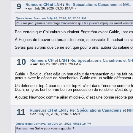
9
Rumeurs CH et LNH
/
Re: Spéculations Canadiens et NHL
«
on:
July 26, 2026, 09:35:10 AM »
Quote from: Zorro on July 26, 2026, 09:12:53 AM
Pour ma part, j'aurais davantage l'impression que les joueurs impliqués iraient ver
Pas certain que Columbus voudraient Engström avant Guhle, par exem
À Hughes de trouver un terrain d'entente, si possible. Il faudrait un s
Serais pas surpris que ce ne soit que pour 5 ans, autour du salaire 
10
Rumeurs CH et LNH
/
Re: Spéculations Canadiens et N
«
on:
July 26, 2026, 09:16:20 AM »
Guhle + Bolduc, c'est déjà un bon début de transaction qui ne fait p
perdus avec le départ de Marchenko. Guhle est un solide défenseur q
Un défenseur top-4 pour un ailier top-6, c'est dans l'énorme comme f
Dach, un gros bonhomme bon en possession de rondelle, c'est du gr
Ajoutez Newhook comme ailier middle-6, c"est une bonne récolte po
11
Rumeurs CH et LNH
/
Re: Spéculations Canadiens et NH
«
on:
July 25, 2026, 08:34:55 AM »
Quote from: Carnaval on July 24, 2026, 05:18:19 PM
Matheson ou Guhle pour vous a gauche ?