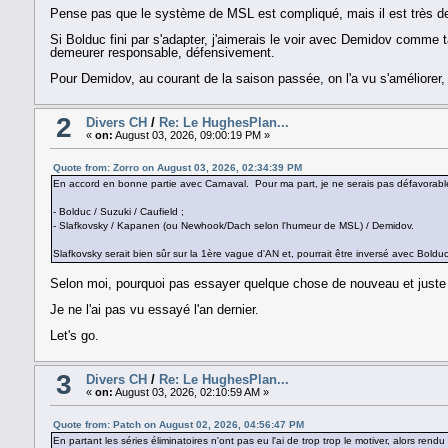
Pense pas que le système de MSL est compliqué, mais il est très d
Si Bolduc fini par s'adapter, j'aimerais le voir avec Demidov comme
demeurer responsable, défensivement.
Pour Demidov, au courant de la saison passée, on l'a vu s'améliorer
2
Divers CH
/
Re: Le HughesPlan...
«
on:
August 03, 2026, 09:00:19 PM »
Quote from: Zorro on August 03, 2026, 02:34:39 PM
En accord en bonne partie avec Carnaval. Pour ma part, je ne serais pas défavorable a
- Bolduc / Suzuki / Caufield ;
- Slafkovsky / Kapanen (ou Newhook/Dach selon l'humeur de MSL) / Demidov.
Slafkovsky serait bien sûr sur la 1ère vague d'AN et, pourrait être inversé avec Bold
Selon moi, pourquoi pas essayer quelque chose de nouveau et juste me
Je ne l'ai pas vu essayé l'an dernier.
Let's go.
3
Divers CH
/
Re: Le HughesPlan...
«
on:
August 03, 2026, 02:10:59 AM »
Quote from: Patch on August 02, 2026, 04:56:47 PM
En partant les séries éliminatoires n'ont pas eu l'ai de trop trop le motiver, alors re