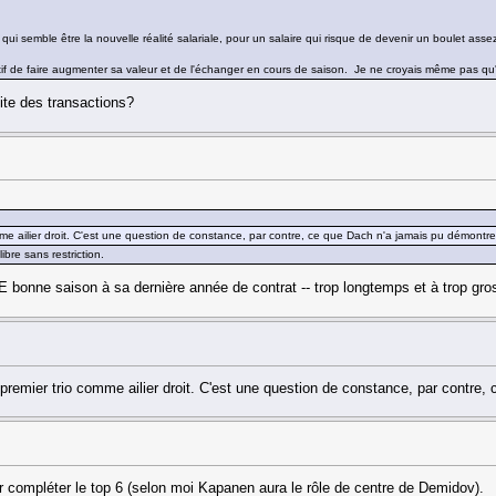
qui semble être la nouvelle réalité salariale, pour un salaire qui risque de devenir un boulet ass
tif de faire augmenter sa valeur et de l'échanger en cours de saison. Je ne croyais même pas qu'
ite des transactions?
me ailier droit. C'est une question de constance, par contre, ce que Dach n'a jamais pu démontre
bre sans restriction.
E bonne saison à sa dernière année de contrat -- trop longtemps et à trop gros
remier trio comme ailier droit. C'est une question de constance, par contre,
 compléter le top 6 (selon moi Kapanen aura le rôle de centre de Demidov).