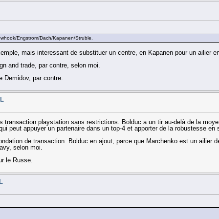
s Newhook/Engstrom/Dach/Kapanen/Struble.
ple, mais interessant de substituer un centre, en Kapanen pour un ailier e
ign and trade, par contre, selon moi.
de Demidov, par contre.
HL
as transaction playstation sans restrictions. Bolduc a un tir au-delà de la m
ui peut appuyer un partenaire dans un top-4 et apporter de la robustesse en s
ondation de transaction. Bolduc en ajout, parce que Marchenko est un ailier 
avy, selon moi.
ur le Russe.
L