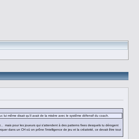
uc lui même disait qu'il avait de la misère avec le systême défensif du coach.
... mais pour les joueurs qui s'attendent à des patterns fixes desquels tu dérogent
r dans un CH où on prône l'intelligence de jeu et la créativité, ce devait être tout