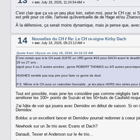
13
«
on:
July 18, 2026, 11:24:54 AM »
C'est clair que ça va un peu plus loin, selon moi, pour le CH car, si S
est prêt pour ce rôle, l'arrivée qu'éventuelle de de Hage et/ou Zharov
À la défensive, ça serait moins dynamique, mais je pense que, avec 
14
Nouvelles du CH
/
Re: Le CH re-signe Kirby Dach
«
on:
July 18, 2026, 08:23:13 AM »
Quote from: Ulysse on July 18, 2026, 04:16:19 AM
C'est certain que si le CH avait JUSTE un 1RD genre #16 pour DACH avant le deadline e
26 ou 27 ans ,
signé pour 4 ou 5 autres années , genre ROBERT THOMAS ou 4/5 autres peut-import
HUGHES semble pas trop pire pour faire ce genre de deal
P.S. Même si le CH aura un calendrier favorable , je les place HORS des séries pour 
Tout est possible, mais jene les considère pas comme négligés tant 
améliorer les 100+ points de Suzuki et les 50+buts de Caufield risquent
J'ai hâte de voir qui jouera avec Demidov en début de saison. Si on 
Demidov.
Bolduc a un excellent lancer et Demidov pourrait redonner à coeur joi
Newhook sur un 3e trio avec Evans et Dach?
Danault, Texier et Anderson sur le 4e trio...