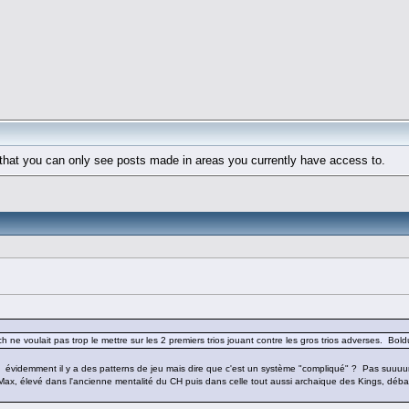
 that you can only see posts made in areas you currently have access to.
 ne voulait pas trop le mettre sur les 2 premiers trios jouant contre les gros trios adverses. Bold
... évidemment il y a des patterns de jeu mais dire que c'est un système "compliqué" ? Pas suuuur
x, élevé dans l'ancienne mentalité du CH puis dans celle tout aussi archaique des Kings, débarque