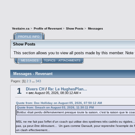
Vestiaire.ca
>
Profile of Revenant
>
Show Posts
>
Messages
PROFILE INFO
Show Posts
This section allows you to view all posts made by this member. Note
MESSAGES
TOPICS
ATTACHMENTS
Messages - Revenant
Pages: [
1
]
2
3
...
343
1
Divers CH
/
Re: Le HughesPlan...
«
on:
August 05, 2026, 08:30:12 AM »
Quote from: Doc Holliday on August 05, 2026, 07:50:12 AM
Quote from: Smash on August 03, 2026, 11:30:11 PM
Bolduc était perdu défensivement presque toute la saison, c'est la raison que le coach
MSL ne me fait pas l'effet d'un coach qui utilise des systèmes très cadrés ou rigides
pas, ça peut être déroutant... Un gars comme Danault, pour reprendre l'exemple de Ma
un clash effectivement...