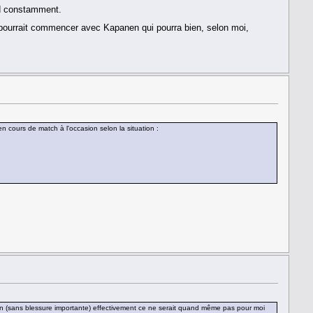
nd constamment.
a pourrait commencer avec Kapanen qui pourra bien, selon moi,
n cours de match à l'occasion selon la situation :
 saison (sans blessure importante) effectivement ce ne serait quand même pas pour moi