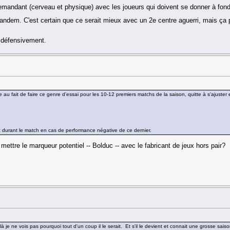
emandant (cerveau et physique) avec les joueurs qui doivent se donner à fo
 tandem. C'est certain que ce serait mieux avec un 2e centre aguerri, mais ç
, défensivement.
u fait de faire ce genre d'essai pour les 10-12 premiers matchs de la saison, quitte à s'ajuster e
uc durant le match en cas de performance négative de ce dernier.
ttre le marqueur potentiel -- Bolduc -- avec le fabricant de jeux hors pair?
ndu là je ne vois pas pourquoi tout d'un coup il le serait. Et s'il le devient et connait une grosse