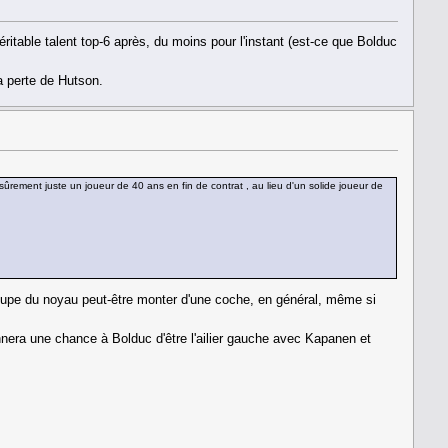
véritable talent top-6 après, du moins pour l'instant (est-ce que Bolduc
a perte de Hutson.
ûrement juste un joueur de 40 ans en fin de contrat , au lieu d'un solide joueur de
groupe du noyau peut-être monter d'une coche, en général, même si
onnera une chance à Bolduc d'être l'ailier gauche avec Kapanen et