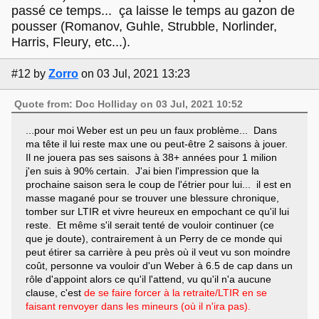
passé ce temps... ça laisse le temps au gazon de
pousser (Romanov, Guhle, Strubble, Norlinder,
Harris, Fleury, etc...).
#12
by
Zorro
on 03 Jul, 2021 13:23
Quote from: Doc Holliday on 03 Jul, 2021 10:52
...pour moi Weber est un peu un faux problème... Dans
ma tête il lui reste max une ou peut-être 2 saisons à jouer.
Il ne jouera pas ses saisons à 38+ années pour 1 milion
j'en suis à 90% certain. J'ai bien l'impression que la
prochaine saison sera le coup de l'étrier pour lui... il est en
masse magané pour se trouver une blessure chronique,
tomber sur LTIR et vivre heureux en empochant ce qu'il lui
reste. Et même s'il serait tenté de vouloir continuer (ce
que je doute), contrairement à un Perry de ce monde qui
peut étirer sa carrière à peu près où il veut vu son moindre
coût, personne va vouloir d'un Weber à 6.5 de cap dans un
rôle d'appoint alors ce qu'il l'attend, vu qu'il n'a aucune
clause, c'est
de se faire forcer à la retraite/LTIR en se
faisant renvoyer dans les mineurs (où il n'ira pas).