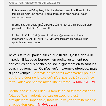
Quote from: Ulysse on 02 Jul, 2021 16:02
Présentement le DG qui reçoit le plus d'offres c'est Ron Francis , il a
tout un job mais une chose , il aura toujours le gros bout du bâton
versus les autres
je crois pas qu'il veule imité VEGAS , bâtir en 3/4 ans un SOLIDE club
pourrait être TRÈS TRÈS possible
le choix du CH de 1rd ( et/ou bien d'autres)pourrait très bien se
ramasser à SEATTLE si BERGEVIN croit toujours au miracle futur
après la saison en cours
Je vais faire du pouce sur ce que tu dis. Ça n'a rien d'un
miracle. Il faut que Bergevin en profite justement pour
enlever les peaux sèches de son alignement en faisant les
bons mouvements. Ce n'est qu'un exemple utopique, mais
si par exemple,
Bergevin s'entendrait avec Weber pour ne
pas le protéger (je le sais qu'il n'est pas obligé) et qu'il se
retrouvait avec Seattle (avec une entente)
,
= MIRACLE #1
Même chose avec Price (la famille de sa femme est dans
l'état de Washington). Je sais qu'avec lui c'est
pratiquement impossible, mais vous voyez certainement le
principe derrière.
=
MIRACLE #2