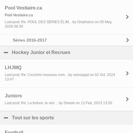
Pool Vestiaire.ca
Pool Vestiaire.ca
Last post: Re: POOL DES SÉRIES ÉLIM... by Omphalos on 05 May,
2026 08:30
Séries 2016-2017
Hockey Junior et Recrues
click to collapse contents
LHJMQ
Last post: Re: Cecchini nouveau com... by samsagat on 02 Oct, 2024
13:47
Juniors
Last post: Re: La torture, le viol ... by Smash on 13 Feb, 2023 13:50
Tout sur les sports
click to collapse contents
Football