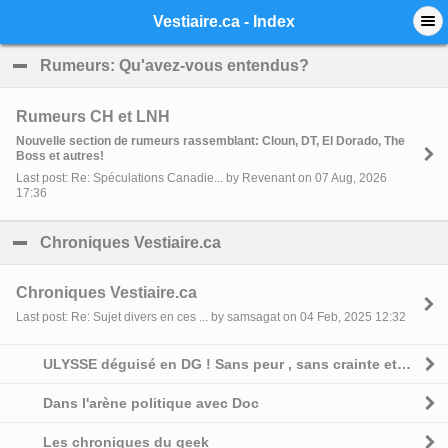
Mobile View
Vestiaire.ca - Index
Rumeurs: Qu'avez-vous entendus?
click to collapse 
Rumeurs CH et LNH
Nouvelle section de rumeurs rassemblant: Cloun, DT, El Dorado, The
Boss et autres!
Last post: Re: Spéculations Canadie... by Revenant on 07 Aug, 2026
17:36
Chroniques Vestiaire.ca
click to collapse contents
Chroniques Vestiaire.ca
Last post: Re: Sujet divers en ces ... by samsagat on 04 Feb, 2025 12:32
ULYSSE déguisé en DG ! Sans peur , sans crainte et sans complexe
Dans l'arène politique avec Doc
Les chroniques du geek