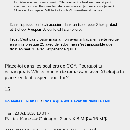
lui. Défensivement, il est correct. Offensivement, il tient son bout et peut
marquer des buts. Il est très bon dans les mises en jeu, est encore jeune à
27 ans et il est rapide. Difficile à dire si le CH s'améliorerait ou pas.
Dans l'optique ou le ch acquiert dans un trade pour Xhekaj, dach
et 1 choix + espoir B, oui le CH s'améliore.
Frost C'est pas crosby mais a mon avus si kapanen verte recrue
en a mis presque 25 avec demidov, rien n'est impossible que
frost en met 30 avec l'expérience qu'il a!
Place-toi dans les souliers de CGY. Pourquoi tu
échangerais Whitecloud en te ramassant avec Xhekaj à la
place, en tout respect pour lui ?
15
Nouvelles LNH/KHL
/
Re: Ce que vous avez vu dans la LNH
«
on:
23 Jul, 2026 10:04 »
Patrick Kane --> Chicago : 2 ans X 8 M $ = 16 M $