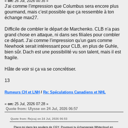
«
on:
26 Jul, 2026 00:35 »
J'ai comme l'impression que Columbus sera encore plus
gourmand, mais c'est possible que ça ressemble à ton
échange max27.
Difficile de combler le départ de Marchenko. CLB n'a pas
grand chose en attaque, ni dans ses filiales pour combler
ce départ. J'ai comme l'impression qu'un gars comme
Newhook serait intéressant pour CLB, en plus de Guhle,
bien sûr. Dach est une possibilité vu son talent, mais il est
fragile.
Hâte de voir si ça va se concrétiser.
13
Rumeurs CH et LNH
/
Re: Spéculations Canadiens et NHL
«
on:
25 Jul, 2026 07:28 »
Quote from: Ulysse on 24 Jul, 2026 06:57
Quote from: Rejcaj on 24 Jul, 2026 06:53
Place-toi dans les souliers de CGY. Pourquoi tu échangerais Whitecloud en