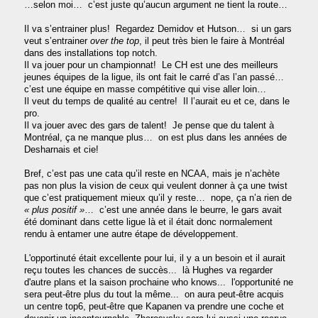
…selon moi… c’est juste qu’aucun argument ne tient la route…
Il va s’entrainer plus! Regardez Demidov et Hutson… si un gars
veut s’entrainer
over the top
, il peut très bien le faire à Montréal
dans des installations top notch.
Il va jouer pour un championnat! Le CH est une des meilleurs
jeunes équipes de la ligue, ils ont fait le carré d’as l’an passé…
c’est une équipe en masse compétitive qui vise aller loin…
Il veut du temps de qualité au centre! Il l’aurait eu et ce, dans le
pro.
Il va jouer avec des gars de talent! Je pense que du talent à
Montréal, ça ne manque plus… on est plus dans les années de
Desharnais et cie!
Bref, c’est pas une cata qu’il reste en NCAA, mais je n’achète
pas non plus la vision de ceux qui veulent donner à ça une twist
que c’est pratiquement mieux qu’il y reste… nope, ça n’a rien de
« plus positif »
… c’est une année dans le beurre, le gars avait
été dominant dans cette ligue là et il était donc normalement
rendu à entamer une autre étape de développement.
L'opportinuté était excellente pour lui, il y a un besoin et il aurait
reçu toutes les chances de succès... là Hughes va regarder
d'autre plans et la saison prochaine who knows... l'opportunité ne
sera peut-être plus du tout la même... on aura peut-être acquis
un centre top6, peut-être que Kapanen va prendre une coche et