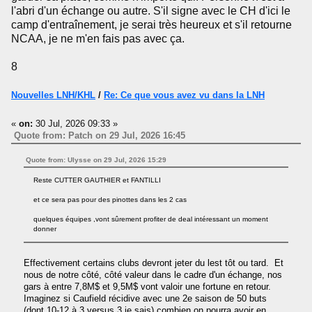
l'abri d'un échange ou autre. S'il signe avec le CH d'ici le
camp d'entraînement, je serai très heureux et s'il retourne
NCAA, je ne m'en fais pas avec ça.
8
Nouvelles LNH/KHL
/
Re: Ce que vous avez vu dans la LNH
«
on:
30 Jul, 2026 09:33 »
Quote from: Patch on 29 Jul, 2026 16:45
Quote from: Ulysse on 29 Jul, 2026 15:29
Reste CUTTER GAUTHIER et FANTILLI
et ce sera pas pour des pinottes dans les 2 cas
quelques équipes ,vont sûrement profiter de deal intéressant un moment
donner
Effectivement certains clubs devront jeter du lest tôt ou tard. Et
nous de notre côté, côté valeur dans le cadre d'un échange, nos
gars à entre 7,8M$ et 9,5M$ vont valoir une fortune en retour.
Imaginez si Caufield récidive avec une 2e saison de 50 buts
(dont 10-12 à 3 versus 3 je sais) combien on pourra avoir en