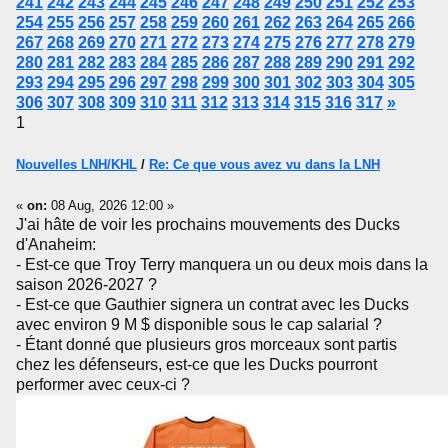
241
242
243
244
245
246
247
248
249
250
251
252
253
254
255
256
257
258
259
260
261
262
263
264
265
266
267
268
269
270
271
272
273
274
275
276
277
278
279
280
281
282
283
284
285
286
287
288
289
290
291
292
293
294
295
296
297
298
299
300
301
302
303
304
305
306
307
308
309
310
311
312
313
314
315
316
317
»
1
Nouvelles LNH/KHL
/
Re: Ce que vous avez vu dans la LNH
«
on:
08 Aug, 2026 12:00 »
J'ai hâte de voir les prochains mouvements des Ducks
d'Anaheim:
- Est-ce que Troy Terry manquera un ou deux mois dans la
saison 2026-2027 ?
- Est-ce que Gauthier signera un contrat avec les Ducks
avec environ 9 M $ disponible sous le cap salarial ?
- Étant donné que plusieurs gros morceaux sont partis
chez les défenseurs, est-ce que les Ducks pourront
performer avec ceux-ci ?