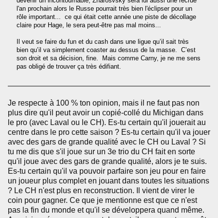
devenir un incontournable, Zharosvsky sera lui aussi une recrue
l'an prochain alors le Russe pourrait très bien l'éclipser pour un
rôle important... ce qui était cette année une piste de décollage
claire pour Hage, le sera peut-être pas mal moins...
Il veut se faire du fun et du cash dans une ligue qu’il sait très
bien qu’il va simplement coaster au dessus de la masse. C’est
son droit et sa décision, fine. Mais comme Carny, je ne me sens
pas obligé de trouver ça très édifiant.
Je respecte à 100 % ton opinion, mais il ne faut pas non
plus dire qu'il peut avoir un copié-collé du Michigan dans
le pro (avec Laval ou le CH). Es-tu certain qu'il jouerait au
centre dans le pro cette saison ? Es-tu certain qu'il va jouer
avec des gars de grande qualité avec le CH ou Laval ? Si
tu me dis que s'il joue sur un 3e trio du CH fait en sorte
qu'il joue avec des gars de grande qualité, alors je te suis.
Es-tu certain qu'il va pouvoir parfaire son jeu pour en faire
un joueur plus complet en jouant dans toutes les situations
? Le CH n'est plus en reconstruction. Il vient de virer le
coin pour gagner. Ce que je mentionne est que ce n'est
pas la fin du monde et qu'il se développera quand même.