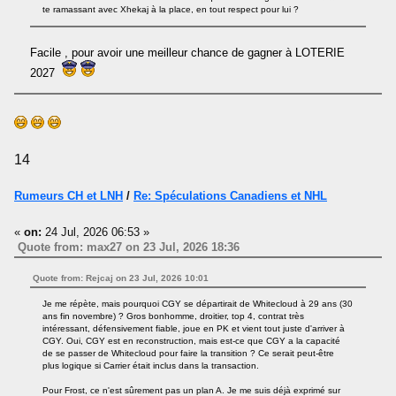
te ramassant avec Xhekaj à la place, en tout respect pour lui ?
Facile , pour avoir une meilleur chance de gagner à LOTERIE
2027
14
Rumeurs CH et LNH
/
Re: Spéculations Canadiens et NHL
«
on:
24 Jul, 2026 06:53 »
Quote from: max27 on 23 Jul, 2026 18:36
Quote from: Rejcaj on 23 Jul, 2026 10:01
Je me répète, mais pourquoi CGY se départirait de Whitecloud à 29 ans (30
ans fin novembre) ? Gros bonhomme, droitier, top 4, contrat très
intéressant, défensivement fiable, joue en PK et vient tout juste d'arriver à
CGY. Oui, CGY est en reconstruction, mais est-ce que CGY a la capacité
de se passer de Whitecloud pour faire la transition ? Ce serait peut-être
plus logique si Carrier était inclus dans la transaction.
Pour Frost, ce n'est sûrement pas un plan A. Je me suis déjà exprimé sur