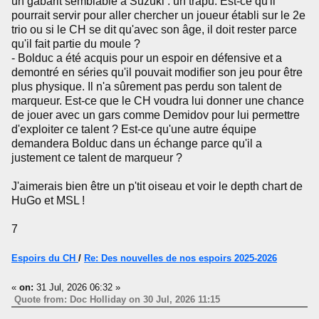
un gabarit semblable à Suzuki : un trapu. Est-ce qu'il
pourrait servir pour aller chercher un joueur établi sur le 2e
trio ou si le CH se dit qu'avec son âge, il doit rester parce
qu'il fait partie du moule ?
- Bolduc a été acquis pour un espoir en défensive et a
demontré en séries qu'il pouvait modifier son jeu pour être
plus physique. Il n'a sûrement pas perdu son talent de
marqueur. Est-ce que le CH voudra lui donner une chance
de jouer avec un gars comme Demidov pour lui permettre
d'exploiter ce talent ? Est-ce qu'une autre équipe
demandera Bolduc dans un échange parce qu'il a
justement ce talent de marqueur ?
J'aimerais bien être un p'tit oiseau et voir le depth chart de
HuGo et MSL !
7
Espoirs du CH
/
Re: Des nouvelles de nos espoirs 2025-2026
«
on:
31 Jul, 2026 06:32 »
Quote from: Doc Holliday on 30 Jul, 2026 11:15