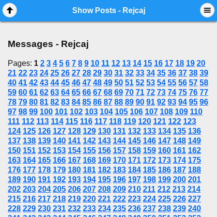
Mobile View
Show Posts - Rejcaj
Messages - Rejcaj
Pages:
1
2
3
4
5
6
7
8
9
10
11
12
13
14
15
16
17
18
19
20
21
22
23
24
25
26
27
28
29
30
31
32
33
34
35
36
37
38
39
40
41
42
43
44
45
46
47
48
49
50
51
52
53
54
55
56
57
58
59
60
61
62
63
64
65
66
67
68
69
70
71
72
73
74
75
76
77
78
79
80
81
82
83
84
85
86
87
88
89
90
91
92
93
94
95
96
97
98
99
100
101
102
103
104
105
106
107
108
109
110
111
112
113
114
115
116
117
118
119
120
121
122
123
124
125
126
127
128
129
130
131
132
133
134
135
136
137
138
139
140
141
142
143
144
145
146
147
148
149
150
151
152
153
154
155
156
157
158
159
160
161
162
163
164
165
166
167
168
169
170
171
172
173
174
175
176
177
178
179
180
181
182
183
184
185
186
187
188
189
190
191
192
193
194
195
196
197
198
199
200
201
202
203
204
205
206
207
208
209
210
211
212
213
214
215
216
217
218
219
220
221
222
223
224
225
226
227
228
229
230
231
232
233
234
235
236
237
238
239
240