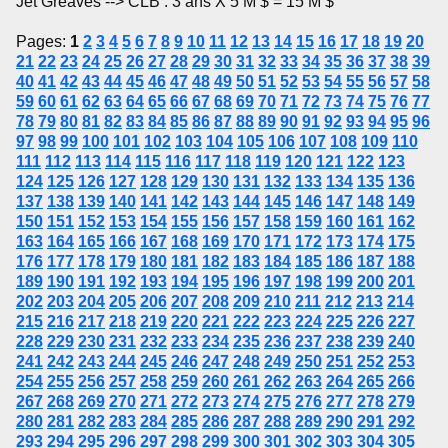
Jet Greaves --> CLB : 3 ans X 5 M $ = 15 M $
Pages:
1
2
3
4
5
6
7
8
9
10
11
12
13
14
15
16
17
18
19
20
21
22
23
24
25
26
27
28
29
30
31
32
33
34
35
36
37
38
39
40
41
42
43
44
45
46
47
48
49
50
51
52
53
54
55
56
57
58
59
60
61
62
63
64
65
66
67
68
69
70
71
72
73
74
75
76
77
78
79
80
81
82
83
84
85
86
87
88
89
90
91
92
93
94
95
96
97
98
99
100
101
102
103
104
105
106
107
108
109
110
111
112
113
114
115
116
117
118
119
120
121
122
123
124
125
126
127
128
129
130
131
132
133
134
135
136
137
138
139
140
141
142
143
144
145
146
147
148
149
150
151
152
153
154
155
156
157
158
159
160
161
162
163
164
165
166
167
168
169
170
171
172
173
174
175
176
177
178
179
180
181
182
183
184
185
186
187
188
189
190
191
192
193
194
195
196
197
198
199
200
201
202
203
204
205
206
207
208
209
210
211
212
213
214
215
216
217
218
219
220
221
222
223
224
225
226
227
228
229
230
231
232
233
234
235
236
237
238
239
240
241
242
243
244
245
246
247
248
249
250
251
252
253
254
255
256
257
258
259
260
261
262
263
264
265
266
267
268
269
270
271
272
273
274
275
276
277
278
279
280
281
282
283
284
285
286
287
288
289
290
291
292
293
294
295
296
297
298
299
300
301
302
303
304
305