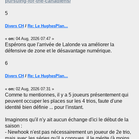
pursuing-for-the-canadiens/
5
Divers CH
/
Re: Le HughesPlan...
«
on:
04 Aug, 2026 07:47 »
Espérons que l'arrivée de Lalonde va améliorer la
défensive de zone et le désavantage numérique.
6
Divers CH
/
Re: Le HughesPlan...
«
on:
02 Aug, 2026 07:31 »
Comme tu mentionnes, il y a 5 joueurs présentement qui
peuvent occuper les places sur les 4 trios, faute d'une
identité bien définie ... pour l'instant.
Imaginons qu'il n'y ait aucun échange d'ici le début de la
saison :
- Newhook n'est pas nécessairement un joueur de 2e trio,
mais avec les séries qu'il a connues, il le mérite (à moins