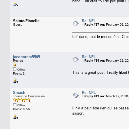
bang... on était fou de joie pour 
Sainte-Flanelle
Re: NFL
Guest
«
Reply #17 on:
February 03, 20
Icit' dans, tout le monde était Chi
jacoboram5505
Re: NFL
Recrue
«
Reply #18 on:
February 29, 20
Offline
This is a great post. I really lik
Posts: 1
Smash
Re: NFL
Joueur de Concession
«
Reply #19 on:
March 17, 2020,
Offline
Il n'y a peut être rien qui se pa
Posts: 18560
saison.