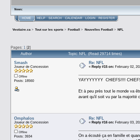
News:
HOME
HELP
SEARCH
CALENDAR
LOGIN
REGISTER
Vestiaire.ca
>
Tout sur les sports
>
Football
>
Nouvelles Football
>
NFL
Pages:
1
[
2
]
Author
Topic: NFL (Read 29714 times)
Smash
Re: NFL
Joueur de Concession
«
Reply #15 on:
February 02, 20
Offline
YAYYYYYYY CHIEFS!!!! CHIEFS!!
Posts: 18560
Et à peu près tout le monde va êt
avant qu'il soit vu par la majorit
Omphalos
Re: NFL
Joueur de Concession
«
Reply #16 on:
February 03, 20
Offline
On a écouté ça en famille et quand
Posts: 3934