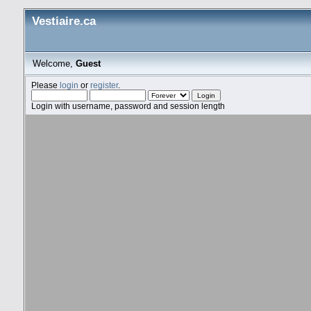
Vestiaire.ca
Welcome,
Guest
Please
login
or
register
.
Login with username, password and session length