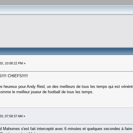
20, 10:08:22 PM »
!! CHIEFS!!!!!
re heureux pour Andy Reid, un des meilleurs de tous les temps qui est vénér
é comme le meilleur joueur de football de tous les temps.
20, 07:58:37 AM »
 Mahomes s'est fait intercepté avec 6 minutes et quelques secondes à faire on