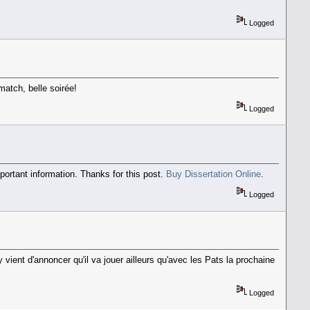
Logged
 match, belle soirée!
Logged
mportant information. Thanks for this post.
Buy Dissertation Online
.
Logged
ient d'annoncer qu'il va jouer ailleurs qu'avec les Pats la prochaine
Logged