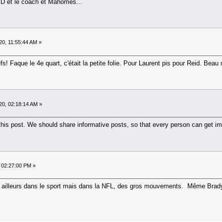
LTD et le coach et Mahomes...
20, 11:55:44 AM »
efs! Faque le 4e quart, c'était la petite folie. Pour Laurent pis pour Reid. Beau
20, 02:18:14 AM »
ed this post. We should share informative posts, so that every person can get i
 02:27:00 PM »
sse ailleurs dans le sport mais dans la NFL, des gros mouvements. Même Brady v