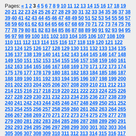
Pages:
«
1
2
3
4
5
6
7
8
9
10
11
12
13
14
15
16
17
18
19
20
21
22
23
24
25
26
27
28
29
30
31
32
33
34
35
36
37
38
39
40
41
42
43
44
45
46
47
48
49
50
51
52
53
54
55
56
57
58
59
60
61
62
63
64
65
66
67
68
69
70
71
72
73
74
75
76
77
78
79
80
81
82
83
84
85
86
87
88
89
90
91
92
93
94
95
96
97
98
99
100
101
102
103
104
105
106
107
108
109
110
111
112
113
114
115
116
117
118
119
120
121
122
123
124
125
126
127
128
129
130
131
132
133
134
135
136
137
138
139
140
141
142
143
144
145
146
147
148
149
150
151
152
153
154
155
156
157
158
159
160
161
162
163
164
165
166
167
168
169
170
171
172
173
174
175
176
177
178
179
180
181
182
183
184
185
186
187
188
189
190
191
192
193
194
195
196
197
198
199
200
201
202
203
204
205
206
207
208
209
210
211
212
213
214
215
216
217
218
219
220
221
222
223
224
225
226
227
228
229
230
231
232
233
234
235
236
237
238
239
240
241
242
243
244
245
246
247
248
249
250
251
252
253
254
255
256
257
258
259
260
261
262
263
264
265
266
267
268
269
270
271
272
273
274
275
276
277
278
279
280
281
282
283
284
285
286
287
288
289
290
291
292
293
294
295
296
297
298
299
300
301
302
303
304
305
306
307
308
309
310
311
312
313
314
315
316
317