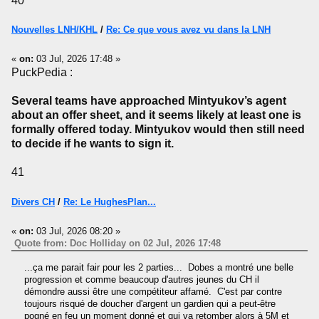
40
Nouvelles LNH/KHL
/
Re: Ce que vous avez vu dans la LNH
«
on:
03 Jul, 2026 17:48 »
PuckPedia :
Several teams have approached Mintyukov’s agent
about an offer sheet, and it seems likely at least one is
formally offered today. Mintyukov would then still need
to decide if he wants to sign it.
41
Divers CH
/
Re: Le HughesPlan...
«
on:
03 Jul, 2026 08:20 »
Quote from: Doc Holliday on 02 Jul, 2026 17:48
...ça me parait fair pour les 2 parties... Dobes a montré une belle
progression et comme beaucoup d'autres jeunes du CH il
démondre aussi être une compétiteur affamé. C'est par contre
toujours risqué de doucher d'argent un gardien qui a peut-être
pogné en feu un moment donné et qui va retomber alors à 5M et