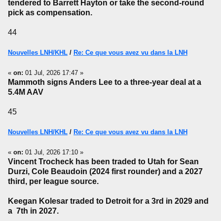
tendered to Barrett Hayton or take the second-round
pick as compensation.
44
Nouvelles LNH/KHL
/
Re: Ce que vous avez vu dans la LNH
«
on:
01 Jul, 2026 17:47 »
Mammoth signs Anders Lee to a three-year deal at a
5.4M AAV
45
Nouvelles LNH/KHL
/
Re: Ce que vous avez vu dans la LNH
«
on:
01 Jul, 2026 17:10 »
Vincent Trocheck has been traded to Utah for Sean
Durzi, Cole Beaudoin (2024 first rounder) and a 2027
third, per league source.
Keegan Kolesar traded to Detroit for a 3rd in 2029 and
a 7th in 2027.