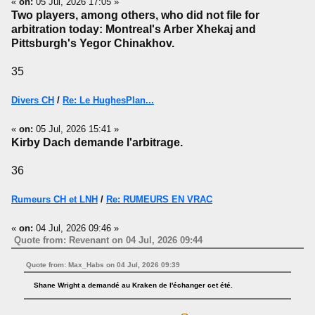
«
on:
05 Jul, 2026 17:05 »
Two players, among others, who did not file for
arbitration today: Montreal's Arber Xhekaj and
Pittsburgh's Yegor Chinakhov.
35
Divers CH
/
Re: Le HughesPlan...
«
on:
05 Jul, 2026 15:41 »
Kirby Dach demande l'arbitrage.
36
Rumeurs CH et LNH
/
Re: RUMEURS EN VRAC
«
on:
04 Jul, 2026 09:46 »
Quote from: Revenant on 04 Jul, 2026 09:44
Quote from: Max_Habs on 04 Jul, 2026 09:39
Shane Wright a demandé au Kraken de l'échanger cet été.