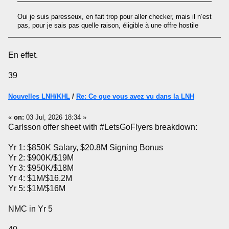
Oui je suis paresseux, en fait trop pour aller checker, mais il n’est
pas, pour je sais pas quelle raison, éligible à une offre hostile
En effet.
39
Nouvelles LNH/KHL
/
Re: Ce que vous avez vu dans la LNH
«
on:
03 Jul, 2026 18:34 »
Carlsson offer sheet with #LetsGoFlyers breakdown:
Yr 1: $850K Salary, $20.8M Signing Bonus
Yr 2: $900K/$19M
Yr 3: $950K/$18M
Yr 4: $1M/$16.2M
Yr 5: $1M/$16M
NMC in Yr 5