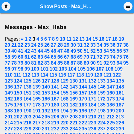
Mobile View
Show Posts - Max_Habs
Messages - Max_Habs
Pages:
«
1
2
3
4
5
6
7
8
9
10
11
12
13
14
15
16
17
18
19
20
21
22
23
24
25
26
27
28
29
30
31
32
33
34
35
36
37
38
39
40
41
42
43
44
45
46
47
48
49
50
51
52
53
54
55
56
57
58
59
60
61
62
63
64
65
66
67
68
69
70
71
72
73
74
75
76
77
78
79
80
81
82
83
84
85
86
87
88
89
90
91
92
93
94
95
96
97
98
99
100
101
102
103
104
105
106
107
108
109
110
111
112
113
114
115
116
117
118
119
120
121
122
123
124
125
126
127
128
129
130
131
132
133
134
135
136
137
138
139
140
141
142
143
144
145
146
147
148
149
150
151
152
153
154
155
156
157
158
159
160
161
162
163
164
165
166
167
168
169
170
171
172
173
174
175
176
177
178
179
180
181
182
183
184
185
186
187
188
189
190
191
192
193
194
195
196
197
198
199
200
201
202
203
204
205
206
207
208
209
210
211
212
213
214
215
216
217
218
219
220
221
222
223
224
225
226
227
228
229
230
231
232
233
234
235
236
237
238
239