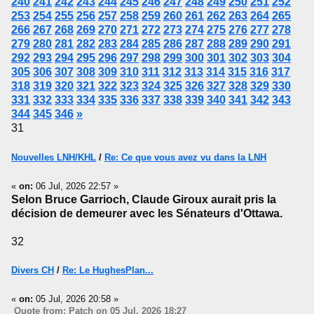
240
241
242
243
244
245
246
247
248
249
250
251
252
253
254
255
256
257
258
259
260
261
262
263
264
265
266
267
268
269
270
271
272
273
274
275
276
277
278
279
280
281
282
283
284
285
286
287
288
289
290
291
292
293
294
295
296
297
298
299
300
301
302
303
304
305
306
307
308
309
310
311
312
313
314
315
316
317
318
319
320
321
322
323
324
325
326
327
328
329
330
331
332
333
334
335
336
337
338
339
340
341
342
343
344
345
346
»
31
Nouvelles LNH/KHL
/
Re: Ce que vous avez vu dans la LNH
«
on:
06 Jul, 2026 22:57 »
Selon Bruce Garrioch, Claude Giroux aurait pris la
décision de demeurer avec les Sénateurs d'Ottawa.
32
Divers CH
/
Re: Le HughesPlan...
«
on:
05 Jul, 2026 20:58 »
Quote from: Patch on 05 Jul, 2026 18:27