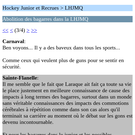
Hockey Junior et Recrues > LHJMQ
Abolition des bagarres dans la LHJMQ
<<
<
(3/4)
>
>>
Carnaval
:
Ben voyons... Il y a des baveux dans tous les sports...
Comme ceux qui veulent plus de guns pour se sentir en
sécurité.
Sainte-Flanelle
:
Il me semble que le fait que Laraque ait fait ça toute sa vie
le place justement en meilleure connaissance de cause des
impacts à long termes des bagarres, surtout dans un monde
sans véritable connaissances des impacts des commotions
cérébrales à répétition comme dans son cas alors qu'il
terminait sa carrière au moment où le débat sur les gons est
devenu incontournable.
Et pour les bagarres dans le junior et les possibles