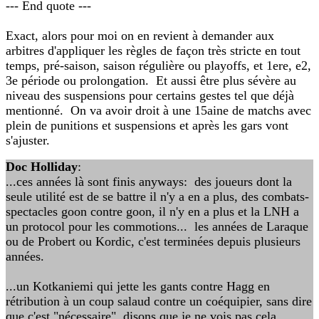
--- End quote ---
Exact, alors pour moi on en revient à demander aux
arbitres d'appliquer les règles de façon très stricte en tout
temps, pré-saison, saison régulière ou playoffs, et 1ere, e2,
3e période ou prolongation. Et aussi être plus sévère au
niveau des suspensions pour certains gestes tel que déjà
mentionné. On va avoir droit à une 15aine de matchs avec
plein de punitions et suspensions et après les gars vont
s'ajuster.
Doc Holliday
:
...ces années là sont finis anyways: des joueurs dont la
seule utilité est de se battre il n'y a en a plus, des combats-
spectacles goon contre goon, il n'y en a plus et la LNH a
un protocol pour les commotions... les années de Laraque
ou de Probert ou Kordic, c'est terminées depuis plusieurs
années.
...un Kotkaniemi qui jette les gants contre Hagg en
rétribution à un coup salaud contre un coéquipier, sans dire
que c'est "nécessaire", disons que je ne vois pas cela