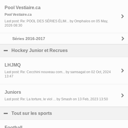
Pool Vestiaire.ca
Pool Vestiaire.ca
Last post: Re: POOL DES SÉRIES ÉLIM... by Omphalos on 05 May,
2026 08:30
Séries 2016-2017
Hockey Junior et Recrues
click to collapse contents
LHJMQ
Last post: Re: Cecchini nouveau com... by samsagat on 02 Oct, 2024
13:47
Juniors
Last post: Re: La torture, le viol ... by Smash on 13 Feb, 2023 13:50
Tout sur les sports
click to collapse contents
Football