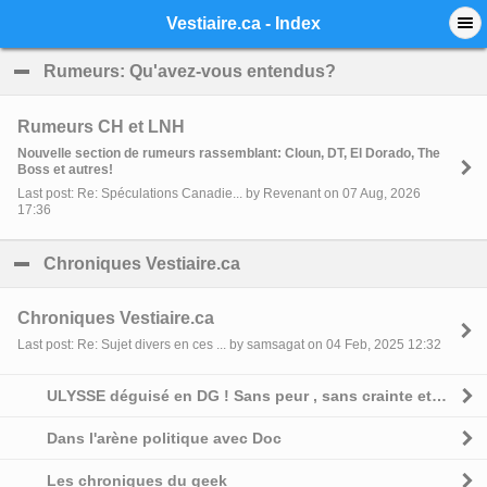
Mobile View
Vestiaire.ca - Index
Rumeurs: Qu'avez-vous entendus?
click to collapse 
Rumeurs CH et LNH
Nouvelle section de rumeurs rassemblant: Cloun, DT, El Dorado, The
Boss et autres!
Last post: Re: Spéculations Canadie... by Revenant on 07 Aug, 2026
17:36
Chroniques Vestiaire.ca
click to collapse contents
Chroniques Vestiaire.ca
Last post: Re: Sujet divers en ces ... by samsagat on 04 Feb, 2025 12:32
ULYSSE déguisé en DG ! Sans peur , sans crainte et sans complexe
Dans l'arène politique avec Doc
Les chroniques du geek