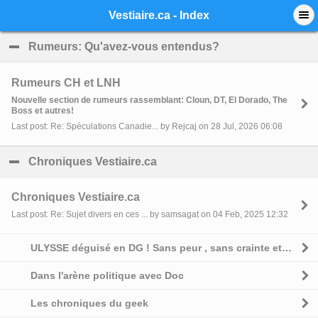
Mobile View
Vestiaire.ca - Index
Rumeurs: Qu'avez-vous entendus?
click to collapse 
Rumeurs CH et LNH
Nouvelle section de rumeurs rassemblant: Cloun, DT, El Dorado, The
Boss et autres!
Last post: Re: Spéculations Canadie... by Rejcaj on 28 Jul, 2026 06:08
Chroniques Vestiaire.ca
click to collapse contents
Chroniques Vestiaire.ca
Last post: Re: Sujet divers en ces ... by samsagat on 04 Feb, 2025 12:32
ULYSSE déguisé en DG ! Sans peur , sans crainte et sans complexe
Dans l'arène politique avec Doc
Les chroniques du geek