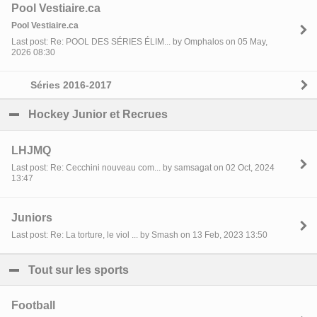
Pool Vestiaire.ca
Pool Vestiaire.ca
Last post: Re: POOL DES SÉRIES ÉLIM... by Omphalos on 05 May,
2026 08:30
Séries 2016-2017
Hockey Junior et Recrues
click to collapse contents
LHJMQ
Last post: Re: Cecchini nouveau com... by samsagat on 02 Oct, 2024
13:47
Juniors
Last post: Re: La torture, le viol ... by Smash on 13 Feb, 2023 13:50
Tout sur les sports
click to collapse contents
Football