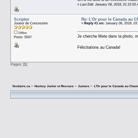
«
Last Edit: January 06, 2018, 01:15:55
Scriptor
Re: L'Or pour le Canada au 
Joueur de Concession
«
Reply #1 on:
January 06, 2018, 03
Offline
Je cherche Mete dans la photo, ma
Posts: 5507
Félicitations au Canada!
Pages: [
1
]
Vestiaire.ca
>
Hockey Junior et Recrues
>
Juniors
>
L'Or pour le Canada au Cham