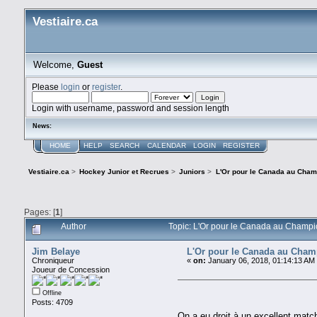
Vestiaire.ca
Welcome,
Guest
Please
login
or
register
.
Login with username, password and session length
News:
HOME
HELP
SEARCH
CALENDAR
LOGIN
REGISTER
Vestiaire.ca
>
Hockey Junior et Recrues
>
Juniors
>
L'Or pour le Canada au Cham
Pages: [
1
]
Author
Topic: L'Or pour le Canada au Champ
Jim Belaye
L'Or pour le Canada au Cham
Chroniqueur
«
on:
January 06, 2018, 01:14:13 AM
Joueur de Concession
Offline
Posts: 4709
On a eu droit à un excellent match