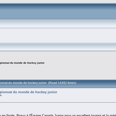
pionnat du monde de hockey junior
ionnat du monde de hockey junior (Read 14492 times)
pionnat du monde de hockey junior
 »
 en finale. Bravo à l'Équipe Canada Junior pour un excellent tournoi et la méd