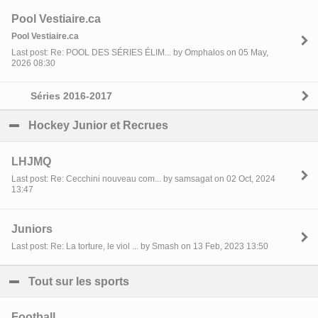
Pool Vestiaire.ca
Pool Vestiaire.ca
Last post: Re: POOL DES SÉRIES ÉLIM... by Omphalos on 05 May,
2026 08:30
Séries 2016-2017
Hockey Junior et Recrues
click to collapse contents
LHJMQ
Last post: Re: Cecchini nouveau com... by samsagat on 02 Oct, 2024
13:47
Juniors
Last post: Re: La torture, le viol ... by Smash on 13 Feb, 2023 13:50
Tout sur les sports
click to collapse contents
Football