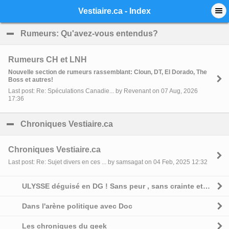
Mobile View
Vestiaire.ca - Index
Rumeurs: Qu'avez-vous entendus?
click to collapse 
Rumeurs CH et LNH
Nouvelle section de rumeurs rassemblant: Cloun, DT, El Dorado, The
Boss et autres!
Last post: Re: Spéculations Canadie... by Revenant on 07 Aug, 2026
17:36
Chroniques Vestiaire.ca
click to collapse contents
Chroniques Vestiaire.ca
Last post: Re: Sujet divers en ces ... by samsagat on 04 Feb, 2025 12:32
ULYSSE déguisé en DG ! Sans peur , sans crainte et sans complexe
Dans l'arène politique avec Doc
Les chroniques du geek