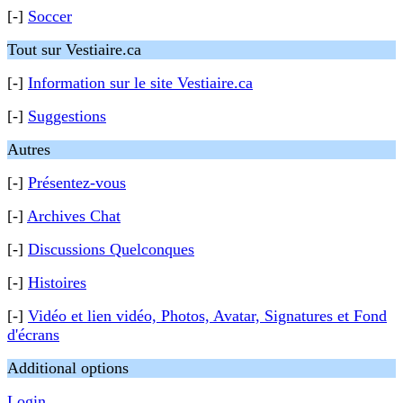
[-]
Soccer
Tout sur Vestiaire.ca
[-]
Information sur le site Vestiaire.ca
[-]
Suggestions
Autres
[-]
Présentez-vous
[-]
Archives Chat
[-]
Discussions Quelconques
[-]
Histoires
[-]
Vidéo et lien vidéo, Photos, Avatar, Signatures et Fond
d'écrans
Additional options
Login