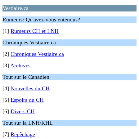
Vestiaire.ca
Rumeurs: Qu'avez-vous entendus?
[1]
Rumeurs CH et LNH
Chroniques Vestiaire.ca
[2]
Chroniques Vestiaire.ca
[3]
Archives
Tout sur le Canadien
[4]
Nouvelles du CH
[5]
Espoirs du CH
[6]
Divers CH
Tout sur la LNH/KHL
[7]
Repêchage