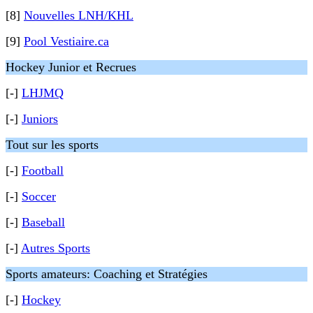
[8]
Nouvelles LNH/KHL
[9]
Pool Vestiaire.ca
Hockey Junior et Recrues
[-]
LHJMQ
[-]
Juniors
Tout sur les sports
[-]
Football
[-]
Soccer
[-]
Baseball
[-]
Autres Sports
Sports amateurs: Coaching et Stratégies
[-]
Hockey