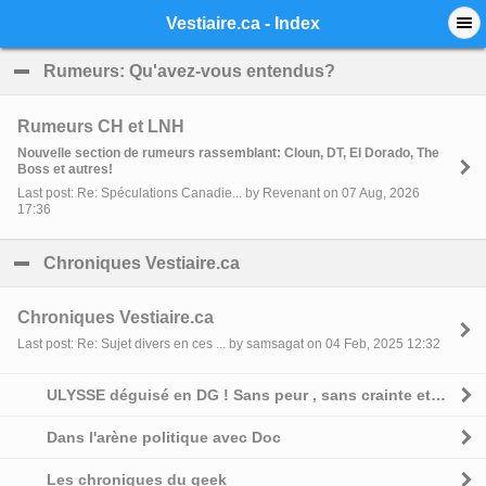
Mobile View
Vestiaire.ca - Index
Rumeurs: Qu'avez-vous entendus?
click to collapse 
Rumeurs CH et LNH
Nouvelle section de rumeurs rassemblant: Cloun, DT, El Dorado, The
Boss et autres!
Last post: Re: Spéculations Canadie... by Revenant on 07 Aug, 2026
17:36
Chroniques Vestiaire.ca
click to collapse contents
Chroniques Vestiaire.ca
Last post: Re: Sujet divers en ces ... by samsagat on 04 Feb, 2025 12:32
ULYSSE déguisé en DG ! Sans peur , sans crainte et sans complexe
Dans l'arène politique avec Doc
Les chroniques du geek