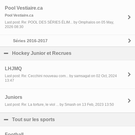
Pool Vestiaire.ca
Pool Vestiaire.ca
Last post: Re: POOL DES SÉRIES ÉLIM... by Omphalos on 05 May,
2026 08:30
Séries 2016-2017
Hockey Junior et Recrues
click to collapse contents
LHJMQ
Last post: Re: Cecchini nouveau com... by samsagat on 02 Oct, 2024
13:47
Juniors
Last post: Re: La torture, le viol ... by Smash on 13 Feb, 2023 13:50
Tout sur les sports
click to collapse contents
Football