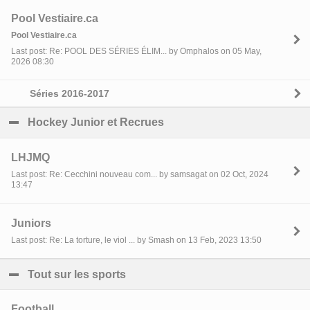
Pool Vestiaire.ca
Pool Vestiaire.ca
Last post: Re: POOL DES SÉRIES ÉLIM... by Omphalos on 05 May,
2026 08:30
Séries 2016-2017
Hockey Junior et Recrues
click to collapse contents
LHJMQ
Last post: Re: Cecchini nouveau com... by samsagat on 02 Oct, 2024
13:47
Juniors
Last post: Re: La torture, le viol ... by Smash on 13 Feb, 2023 13:50
Tout sur les sports
click to collapse contents
Football