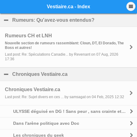
Mobile View
Vestiaire.ca - Index
Rumeurs: Qu'avez-vous entendus?
click to collapse 
Rumeurs CH et LNH
Nouvelle section de rumeurs rassemblant: Cloun, DT, El Dorado, The
Boss et autres!
Last post: Re: Spéculations Canadie... by Revenant on 07 Aug, 2026
17:36
Chroniques Vestiaire.ca
click to collapse contents
Chroniques Vestiaire.ca
Last post: Re: Sujet divers en ces ... by samsagat on 04 Feb, 2025 12:32
ULYSSE déguisé en DG ! Sans peur , sans crainte et sans complexe
Dans l'arène politique avec Doc
Les chroniques du geek