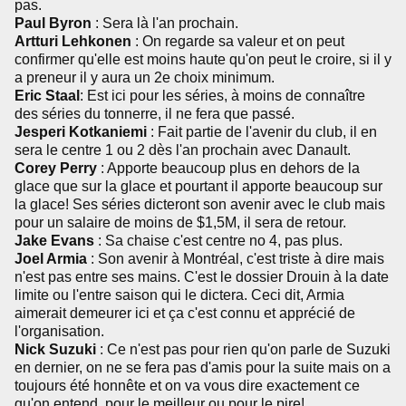
pas.
Paul Byron
: Sera là l'an prochain.
Artturi Lehkonen
: On regarde sa valeur et on peut
confirmer qu'elle est moins haute qu'on peut le croire, si il y
a preneur il y aura un 2e choix minimum.
Eric Staal
: Est ici pour les séries, à moins de connaître
des séries du tonnerre, il ne fera que passé.
Jesperi Kotkaniemi
: Fait partie de l'avenir du club, il en
sera le centre 1 ou 2 dès l'an prochain avec Danault.
Corey Perry
: Apporte beaucoup plus en dehors de la
glace que sur la glace et pourtant il apporte beaucoup sur
la glace! Ses séries dicteront son avenir avec le club mais
pour un salaire de moins de $1,5M, il sera de retour.
Jake Evans
: Sa chaise c'est centre no 4, pas plus.
Joel Armia
: Son avenir à Montréal, c'est triste à dire mais
n'est pas entre ses mains. C'est le dossier Drouin à la date
limite ou l'entre saison qui le dictera. Ceci dit, Armia
aimerait demeurer ici et ça c'est connu et apprécié de
l'organisation.
Nick Suzuki
: Ce n'est pas pour rien qu'on parle de Suzuki
en dernier, on ne se fera pas d'amis pour la suite mais on a
toujours été honnête et on va vous dire exactement ce
qu'on entend, pour le meilleur ou pour le pire!