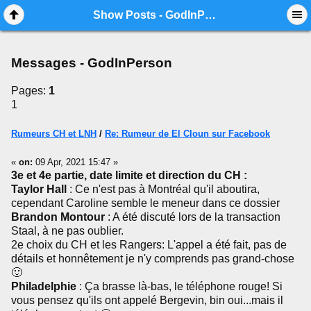
Mobile View
Show Posts - GodInPerson
Messages - GodInPerson
Pages:
1
1
Rumeurs CH et LNH
/
Re: Rumeur de El Cloun sur Facebook
«
on:
09 Apr, 2021 15:47 »
3e et 4e partie, date limite et direction du CH :
Taylor Hall
: Ce n'est pas à Montréal qu'il aboutira,
cependant Caroline semble le meneur dans ce dossier
Brandon Montour
: A été discuté lors de la transaction
Staal, à ne pas oublier.
2e choix du CH et les Rangers: L'appel a été fait, pas de
détails et honnêtement je n'y comprends pas grand-chose
🙂
Philadelphie
: Ça brasse là-bas, le téléphone rouge! Si
vous pensez qu'ils ont appelé Bergevin, bin oui...mais il