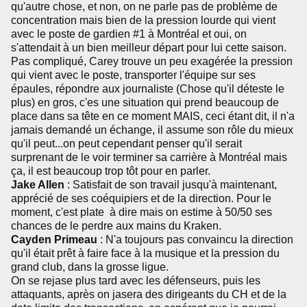
qu'autre chose, et non, on ne parle pas de problème de
concentration mais bien de la pression lourde qui vient
avec le poste de gardien #1 à Montréal et oui, on
s'attendait à un bien meilleur départ pour lui cette saison.
Pas compliqué, Carey trouve un peu exagérée la pression
qui vient avec le poste, transporter l'équipe sur ses
épaules, répondre aux journaliste (Chose qu'il déteste le
plus) en gros, c'es une situation qui prend beaucoup de
place dans sa tête en ce moment MAIS, ceci étant dit, il n'a
jamais demandé un échange, il assume son rôle du mieux
qu'il peut...on peut cependant penser qu'il serait
surprenant de le voir terminer sa carrière à Montréal mais
ça, il est beaucoup trop tôt pour en parler.
Jake Allen
: Satisfait de son travail jusqu'à maintenant,
apprécié de ses coéquipiers et de la direction. Pour le
moment, c'est plate à dire mais on estime à 50/50 ses
chances de le perdre aux mains du Kraken.
Cayden Primeau
: N'a toujours pas convaincu la direction
qu'il était prêt à faire face à la musique et la pression du
grand club, dans la grosse ligue.
On se rejase plus tard avec les défenseurs, puis les
attaquants, après on jasera des dirigeants du CH et de la