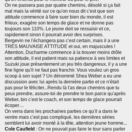
On ne passera pas par quatre chemins, désolé si ça fait
mal mais la vérité sur ce qu'on nous dit c'est que son
attitude commence à faire suer bien du monde, il est
frileux, exagère son temps de glace et ne donne pas
toujours son 110%. Le jeune doit se ressaisir et ce,
rapidement sinon il pourrait avoir des surprises.
Bergevin ne l'échangera pas c'est certain, mais il a une
TRÈS MAUVAISE ATTITUDE et oui, en majuscules !
Attention, Ducharme commence à la trouver moins drôle
son attitude, il est patient mais sa patience à ses limites et
Suzuki joue présentement un jeu très dangereux, il y a une
fine ligne qu'il ne faut pas franchir. Vous voulez un gros
scoop à son sujet ? Un dénommé Shea Weber a eu une
discussion avec lui après la dernière partie et ce n'était
pas pour le féliciter...Rendu là t'as deux chemins que tu
peux prendre, assure-toi de prendre le bon parce qu'après
Weber, bin c'est le coach, et son temps de glace pourrait
écoper…
On verra dans les prochaines parties ce qu'il a dans le
ventre mais c'est pas compliqué, les dernières séries
semblent lui avoir monté à la tête, attention jeune homme...
Cole Caufield
: On ne pouvait pas faire le tour sans parler