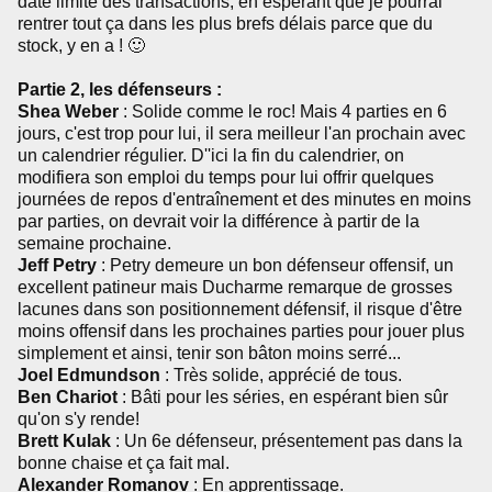
date limite des transactions, en espérant que je pourrai
rentrer tout ça dans les plus brefs délais parce que du
stock, y en a ! 🙂
Partie 2, les défenseurs :
Shea Weber
: Solide comme le roc! Mais 4 parties en 6
jours, c'est trop pour lui, il sera meilleur l'an prochain avec
un calendrier régulier. D''ici la fin du calendrier, on
modifiera son emploi du temps pour lui offrir quelques
journées de repos d'entraînement et des minutes en moins
par parties, on devrait voir la différence à partir de la
semaine prochaine.
Jeff Petry
: Petry demeure un bon défenseur offensif, un
excellent patineur mais Ducharme remarque de grosses
lacunes dans son positionnement défensif, il risque d'être
moins offensif dans les prochaines parties pour jouer plus
simplement et ainsi, tenir son bâton moins serré...
Joel Edmundson
: Très solide, apprécié de tous.
Ben Chariot
: Bâti pour les séries, en espérant bien sûr
qu'on s'y rende!
Brett Kulak
: Un 6e défenseur, présentement pas dans la
bonne chaise et ça fait mal.
Alexander Romanov
: En apprentissage.