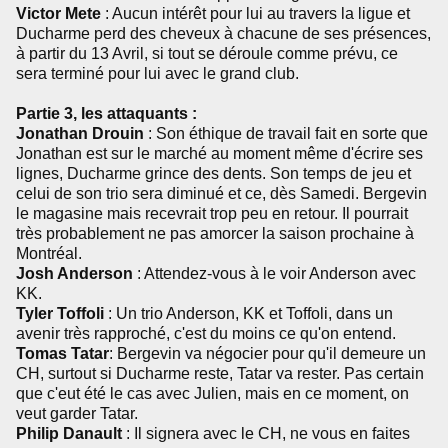
Victor Mete
: Aucun intérêt pour lui au travers la ligue et
Ducharme perd des cheveux à chacune de ses présences,
à partir du 13 Avril, si tout se déroule comme prévu, ce
sera terminé pour lui avec le grand club.
Partie 3, les attaquants :
Jonathan Drouin
: Son éthique de travail fait en sorte que
Jonathan est sur le marché au moment même d'écrire ses
lignes, Ducharme grince des dents. Son temps de jeu et
celui de son trio sera diminué et ce, dès Samedi. Bergevin
le magasine mais recevrait trop peu en retour. Il pourrait
très probablement ne pas amorcer la saison prochaine à
Montréal.
Josh Anderson
: Attendez-vous à le voir Anderson avec
KK.
Tyler Toffoli
: Un trio Anderson, KK et Toffoli, dans un
avenir très rapproché, c'est du moins ce qu'on entend.
Tomas Tatar
: Bergevin va négocier pour qu'il demeure un
CH, surtout si Ducharme reste, Tatar va rester. Pas certain
que c'eut été le cas avec Julien, mais en ce moment, on
veut garder Tatar.
Philip Danault
: Il signera avec le CH, ne vous en faites