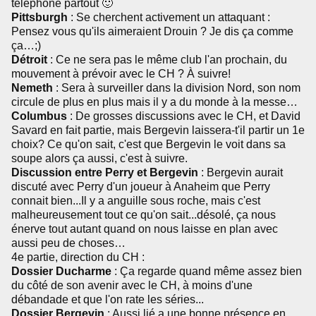
téléphone partout 🙂
Pittsburgh
: Se cherchent activement un attaquant :
Pensez vous qu'ils aimeraient Drouin ? Je dis ça comme
ça…;)
Détroit
: Ce ne sera pas le même club l'an prochain, du
mouvement à prévoir avec le CH ? À suivre!
Nemeth
: Sera à surveiller dans la division Nord, son nom
circule de plus en plus mais il y a du monde à la messe…
Columbus
: De grosses discussions avec le CH, et David
Savard en fait partie, mais Bergevin laissera-t'il partir un 1e
choix? Ce qu'on sait, c'est que Bergevin le voit dans sa
soupe alors ça aussi, c'est à suivre.
Discussion entre Perry et Bergevin
: Bergevin aurait
discuté avec Perry d'un joueur à Anaheim que Perry
connait bien...Il y a anguille sous roche, mais c'est
malheureusement tout ce qu'on sait...désolé, ça nous
énerve tout autant quand on nous laisse en plan avec
aussi peu de choses…
4e partie, direction du CH :
Dossier Ducharme
: Ça regarde quand même assez bien
du côté de son avenir avec le CH, à moins d'une
débandade et que l'on rate les séries...
Dossier Bergevin
: Aussi lié a une bonne présence en