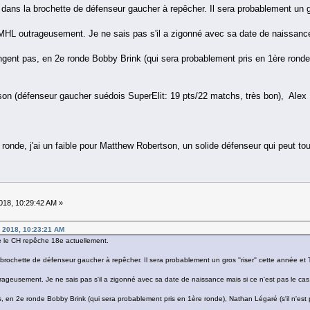
 dans la brochette de défenseur gaucher à repêcher. Il sera probablement un gr
HL outrageusement. Je ne sais pas s'il a zigonné avec sa date de naissance m
ent pas, en 2e ronde Bobby Brink (qui sera probablement pris en 1ère ronde), 
son (défenseur gaucher suédois SuperElit: 19 pts/22 matchs, très bon), Alex 
ronde, j'ai un faible pour Matthew Robertson, un solide défenseur qui peut tou
18, 10:29:42 AM »
 2018, 10:23:21 AM
 le CH repêche 18e actuellement.
 brochette de défenseur gaucher à repêcher. Il sera probablement un gros ''riser'' cette année et
geusement. Je ne sais pas s'il a zigonné avec sa date de naissance mais si ce n'est pas le cas,
, en 2e ronde Bobby Brink (qui sera probablement pris en 1ère ronde), Nathan Légaré (s'il n'est p