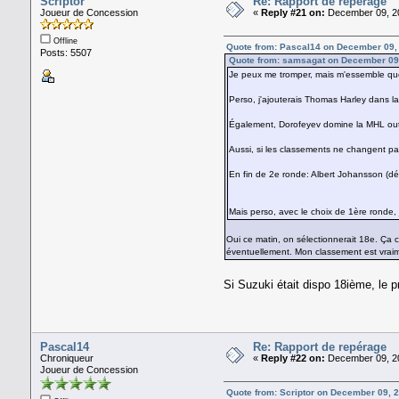
Scriptor
Re: Rapport de repérage
Joueur de Concession
«
Reply #21 on:
December 09, 20
Offline
Quote from: Pascal14 on December 09,
Posts: 5507
Quote from: samsagat on December 09
Je peux me tromper, mais m'essemble qu
Perso, j'ajouterais Thomas Harley dans la
Également, Dorofeyev domine la MHL outra
Aussi, si les classements ne changent pas
En fin de 2e ronde: Albert Johansson (dé
Mais perso, avec le choix de 1ère ronde, 
Oui ce matin, on sélectionnerait 18e. Ça 
éventuellement. Mon classement est vraime
Si Suzuki était dispo 18ième, le p
Pascal14
Re: Rapport de repérage
Chroniqueur
«
Reply #22 on:
December 09, 20
Joueur de Concession
Quote from: Scriptor on December 09, 