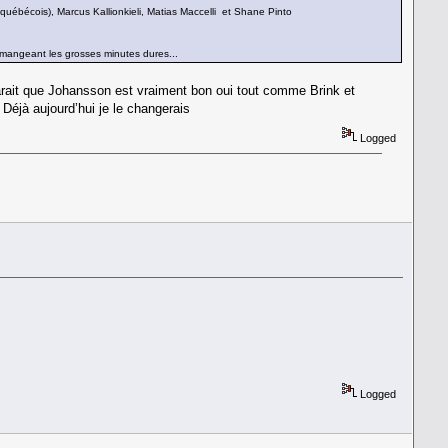
québécois), Marcus Kallionkieli, Matias Maccelli et Shane Pinto
n mangeant les grosses minutes dures...
Parait que Johansson est vraiment bon oui tout comme Brink et
Déjà aujourd’hui je le changerais
Logged
Logged