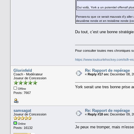
Oui voilà, York a un potentiel offensif p
Penses-tu que ce serait mauvais d'y alle
deuxième ronde et en troisième ronde (c
Du tout, c’est une bonne stratég
Pour consulter toutes mes chroniques sur
https://www.toutsurlehockey.com/tslh-es
Glorinfeld
Re: Rapport de repérage
Coach - Modérateur
«
Reply #17 on:
December 08, 20
Joueur de Concession
York serait une tres bonne prise 
Offline
Posts: 7667
samsagat
Re: Rapport de repérage
Joueur de Concession
«
Reply #18 on:
December 09, 20
Online
Je peux me tromper, mais m'esse
Posts: 16132