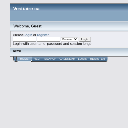
Vestiaire.ca
Welcome,
Guest
Please
login
or
register
.
Login with username, password and session length
News:
HOME
HELP
SEARCH
CALENDAR
LOGIN
REGISTER