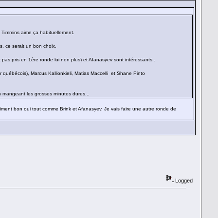
et Timmins aime ça habituellement.
, ce serait un bon choix.
pas pris en 1ère ronde lui non plus) et Afanasyev sont intéressants..
 québécois), Marcus Kallionkieli, Matias Maccelli et Shane Pinto
 en mangeant les grosses minutes dures...
aiment bon oui tout comme Brink et Afanasyev. Je vais faire une autre ronde de
Logged