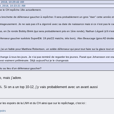
 2018, 10:29:42 AM
, 2018, 10:23:21 AM
ue le CH repêche 18e actuellement.
a brochette de défenseur gaucher à repêcher. Il sera probablement un gros ''riser'' cette année 
ageusement. Je ne sais pas s'il a zigonné avec sa date de naissance mais si ce n'est pas le cas
s, en 2e ronde Bobby Brink (qui sera probablement pris en 1ère ronde), Nathan Légaré (s'il n'est 
éfenseur gaucher suédois SuperElit: 19 pts/22 matchs, très bon), Alex Beaucage (gros AD droitier
 j'ai un faible pour Matthew Robertson, un solide défenseur qui peut tout faire sur la glace tout
 change à tous les jours. Je n’ai pas terminé de regarder les jeunes. Parait que Johansson est vr
t vraiment préliminaire. Déjà aujourd’hui je le changerais
s-tu au lieu d'un défenseur gaucher?
, mais j’adore.
%. Si on a un top 10-12, j’y vais probablement avec un avant aussi
 les espoirs de la LNH et du CH ainsi que sur le repêchage, c'est ici :
poirs