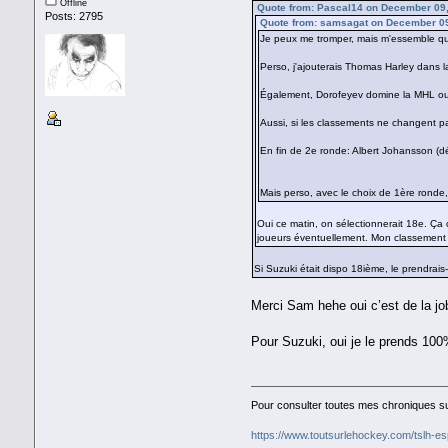
Offline
Quote from: Pascal14 on December 09,
Posts: 2795
Quote from: samsagat on December 09
Je peux me tromper, mais m'essemble q
Perso, j'ajouterais Thomas Harley dans l
Également, Dorofeyev domine la MHL outr
Aussi, si les classements ne changent pa
En fin de 2e ronde: Albert Johansson (d
Mais perso, avec le choix de 1ère ronde,
Oui ce matin, on sélectionnerait 18e. Ça
joueurs éventuellement. Mon classement es
Si Suzuki était dispo 18ième, le prendrai
Merci Sam hehe oui c’est de la job
Pour Suzuki, oui je le prends 100
Pour consulter toutes mes chroniques sur
https://www.toutsurlehockey.com/tslh-es