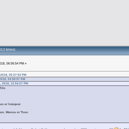
013 times)
18, 06:56:54 PM »
 2018, 05:27:53 PM
2018, 03:59:57 PM
, 2018, 12:54:27 PM
 52e.
son et Vukojevic
on, Mironov et Thrun