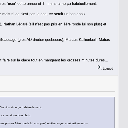
os ''riser'' cette année et Timmins aime ça habituellement.
ais si ce n'est pas le cas, ce serait un bon choix.
Nathan Légaré (s'il n'est pas pris en 1ère ronde lui non plus) et
Beaucage (gros AD droitier québécois), Marcus Kallionkieli, Matias
t faire sur la glace tout en mangeant les grosses minutes dures...
Logged
 Timmins aime ça habituellement.
 ce serait un bon choix.
as pris en 1ère ronde lui non plus) et Afanasyev sont intéressants..