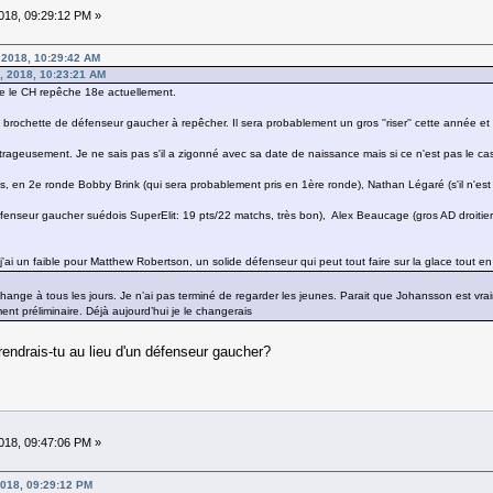
18, 09:29:12 PM »
 2018, 10:29:42 AM
, 2018, 10:23:21 AM
e le CH repêche 18e actuellement.
 brochette de défenseur gaucher à repêcher. Il sera probablement un gros ''riser'' cette année e
geusement. Je ne sais pas s'il a zigonné avec sa date de naissance mais si ce n'est pas le cas,
, en 2e ronde Bobby Brink (qui sera probablement pris en 1ère ronde), Nathan Légaré (s'il n'est 
fenseur gaucher suédois SuperElit: 19 pts/22 matchs, très bon), Alex Beaucage (gros AD droitier 
j'ai un faible pour Matthew Robertson, un solide défenseur qui peut tout faire sur la glace tout 
change à tous les jours. Je n’ai pas terminé de regarder les jeunes. Parait que Johansson est vr
nt préliminaire. Déjà aujourd’hui je le changerais
rendrais-tu au lieu d'un défenseur gaucher?
18, 09:47:06 PM »
2018, 09:29:12 PM