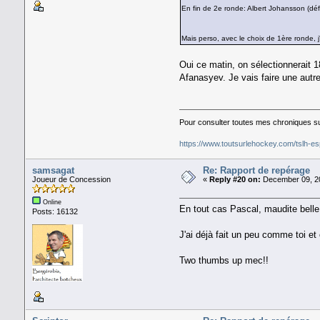
En fin de 2e ronde: Albert Johansson (déf
Mais perso, avec le choix de 1ère ronde, j
Oui ce matin, on sélectionnerait 
Afanasyev. Je vais faire une autr
Pour consulter toutes mes chroniques sur
https://www.toutsurlehockey.com/tslh-es
samsagat
Re: Rapport de repérage
Joueur de Concession
«
Reply #20 on:
December 09, 20
Online
En tout cas Pascal, maudite belle
Posts: 16132
J'ai déjà fait un peu comme toi et
Two thumbs up mec!!