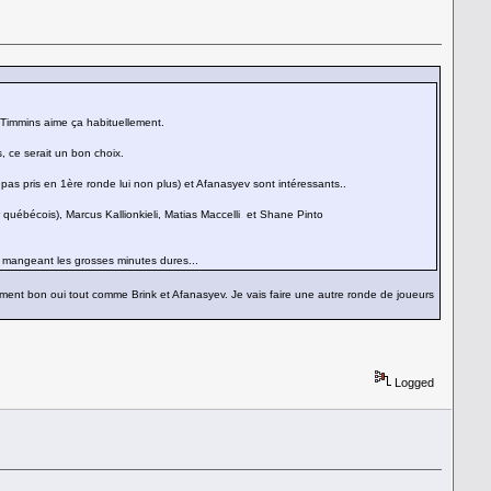
t Timmins aime ça habituellement.
 ce serait un bon choix.
pas pris en 1ère ronde lui non plus) et Afanasyev sont intéressants..
québécois), Marcus Kallionkieli, Matias Maccelli et Shane Pinto
en mangeant les grosses minutes dures...
aiment bon oui tout comme Brink et Afanasyev. Je vais faire une autre ronde de joueurs
Logged