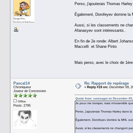
Perso, j'ajouterais Thomas Harley
Également, Dorofeyev domine la M
Aussi, si les classements ne chang
Afanasyev sont intéressants..
En fin de 2e ronde: Albert Johans
Maccelli et Shane Pinto
Mais perso, avec le choix de 1ère 
Pascal14
Re: Rapport de repérage
Chroniqueur
«
Reply #19 on:
December 09, 20
Joueur de Concession
Quote from: samsagat on December 09,
Offline
Je peux me tromper, mais m'essemble que
Posts: 2795
Perso, j'ajouterais Thomas Harley dans la
Également, Dorofeyev domine la MHL outra
Aussi, si les classements ne changent pas