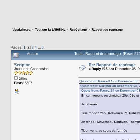
Vestiaire.ca
>
Tout sur la LNH/KHL
>
Repêchage
>
Rapport de repérage
Pages:
1
[
2
]
3
4
...
6
Author
Topic: Rapport de repérage (Read 57
Scriptor
Re: Rapport de repérage
Joueur de Concession
«
Reply #15 on:
December 08, 20
Offline
Quote from: Pascal14 on December 08,
Posts: 5507
Quote from: Scriptor on December 08, 
Quote from: Pascal14 on December 08
En ce moment, on choisirait 20e, 51e et
Je ciblerais
1ere ronde : York, Kokkonen, M. Robert
2e ronde : McMichael, Donovan, Thomps
Tk on verra au cours de l’année