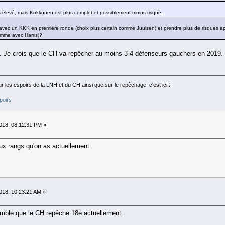
lus élevé, mais Kokkonen est plus complet et possiblement moins risqué.
r avec un KKK en première ronde (choix plus certain comme Juulsen) et prendre plus de risques a
omme avec Harris)?
ie. Je crois que le CH va repêcher au moins 3-4 défenseurs gauchers en 2019
 les espoirs de la LNH et du CH ainsi que sur le repêchage, c'est ici :
poirs
18, 08:12:31 PM »
aux rangs qu'on as actuellement.
18, 10:23:21 AM »
mble que le CH repêche 18e actuellement.