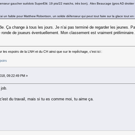
enseur gaucher suédois SuperElit: 19 pts/22 matchs, très bon), Alex Beaucage (gros AD droitier 
'ai un faible pour Matthew Robertson, un solide défenseur qui peut tout faire sur la glace tout e
18e. Ça change à tous les jours. Je n’ai pas terminé de regarder les jeunes. 
e ronde de joueurs éventuellement. Mon classement est vraiment préliminaire. 
 les espoirs de la LNH et du CH ainsi que sur le repêchage, c'est ici :
poirs
18, 09:22:49 PM »
 job.
 c'est du travail, mais si tu es comme moi, tu aime ça.