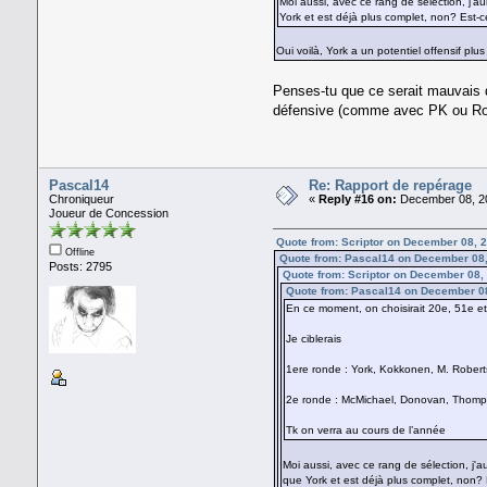
Moi aussi, avec ce rang de sélection, j'
York et est déjà plus complet, non? Est-
Oui voilà, York a un potentiel offensif pl
Penses-tu que ce serait mauvais d
défensive (comme avec PK ou Rom
Pascal14
Re: Rapport de repérage
Chroniqueur
«
Reply #16 on:
December 08, 20
Joueur de Concession
Quote from: Scriptor on December 08, 
Offline
Quote from: Pascal14 on December 08,
Posts: 2795
Quote from: Scriptor on December 08,
Quote from: Pascal14 on December 0
En ce moment, on choisirait 20e, 51e e
Je ciblerais
1ere ronde : York, Kokkonen, M. Robert
2e ronde : McMichael, Donovan, Thomp
Tk on verra au cours de l’année
Moi aussi, avec ce rang de sélection, j
que York et est déjà plus complet, non?