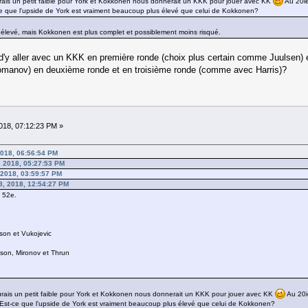
aurais un petit faible pour York et Kokkonen nous donnerait un KKK pour jouer avec KK
Au 20iè
ce que l'upside de York est vraiment beaucoup plus élevé que celui de Kokkonen?
us élevé, mais Kokkonen est plus complet et possiblement moins risqué.
'y aller avec un KKK en première ronde (choix plus certain comme Juulsen) et 
anov) en deuxième ronde et en troisième ronde (comme avec Harris)?
18, 07:12:23 PM »
2018, 06:56:54 PM
 2018, 05:27:53 PM
 2018, 03:59:57 PM
8, 2018, 12:54:27 PM
t 52e.
son et Vukojevic
son, Mironov et Thrun
'aurais un petit faible pour York et Kokkonen nous donnerait un KKK pour jouer avec KK
Au 20i
 Est-ce que l'upside de York est vraiment beaucoup plus élevé que celui de Kokkonen?