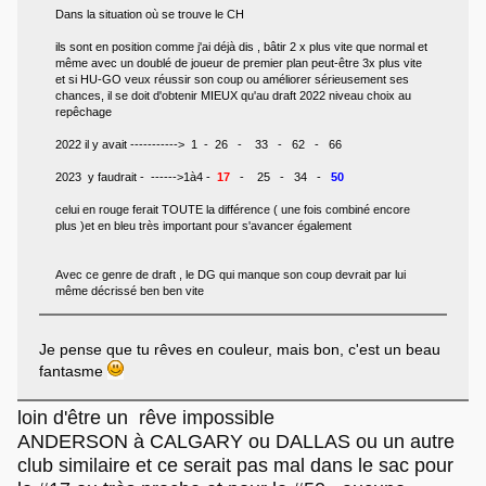
Dans la situation où se trouve le CH
ils sont en position comme j'ai déjà dis , bâtir 2 x plus vite que normal et
même avec un doublé de joueur de premier plan peut-être 3x plus vite
et si HU-GO veux réussir son coup ou améliorer sérieusement ses
chances, il se doit d'obtenir MIEUX qu'au draft 2022 niveau choix au
repêchage
2022 il y avait -----------> 1 - 26 - 33 - 62 - 66
2023 y faudrait - ------>1à4 -
17
- 25 - 34 -
50
celui en rouge ferait TOUTE la différence ( une fois combiné encore
plus )et en bleu très important pour s'avancer également
Avec ce genre de draft , le DG qui manque son coup devrait par lui
même décrissé ben ben vite
Je pense que tu rêves en couleur, mais bon, c'est un beau
fantasme
loin d'être un rêve impossible
ANDERSON à CALGARY ou DALLAS ou un autre
club similaire et ce serait pas mal dans le sac pour