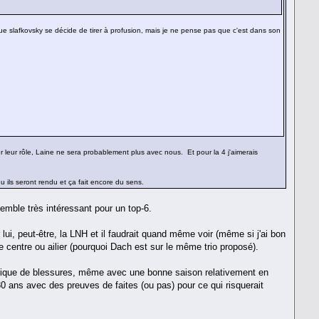
ue slafkovsky se décide de tirer à profusion, mais je ne pense pas que c'est dans son
 leur rôle, Laine ne sera probablement plus avec nous. Et pour la 4 j'aimerais
 ils seront rendu et ça fait encore du sens.
mble très intéressant pour un top-6.
lui, peut-être, la LNH et il faudrait quand même voir (même si j'ai bon
 centre ou ailier (pourquoi Dach est sur le même trio proposé).
istorique de blessures, même avec une bonne saison relativement en
 30 ans avec des preuves de faites (ou pas) pour ce qui risquerait