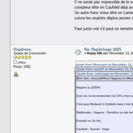
Il ne serait pas impossible de le 
compteur élite en Caufield déjà a
Un autre franc tireur élite en Lai
suivre les exploits déplus jeunes d
Faut juste voir s'il peut se remett
Oxydrene
Re: Repêchage 2025
Joueur de Concession
«
Reply #65 on:
November 13, 20
Offline
Quote from: Revenant on November 12,
Posts: 1962
Quote from: max27 on November 11, 2
Quote from: samsagat on November 10
Bon ben, vous préférez Hagens ou Mar
Hagens a 1000%
Avec lui, la reconstruction du CH a mon 
C'est pas Mcdavid ni Celibrini mais c'est d
Slafkovsky - Hagens - Demidov un trio tr
Ensuite un 2e trio:
Caufield - Suzuki - Hage