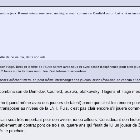
ant de jeux. Il serait mieux servi avec un 'trigger man' comme un Caufield ou un Laine, à moins q
lité de ce 4e trio, dans son rôle...
, Hage, Beck et le frère de l'autre seront avec nous et avec assez d'expérience pour bien jouer
2 frères sur la 4e mais rendu lèa c'est tellement secondaire.
 assez alléchant merci, on peut même interchanger des joueurs, selon l'évolution de chacun et oèu
e combinaison de Demidov, Caufield, Suzuki, Slafkovsky, Hagens et Hage mese
trio (quand même avec des joueurs de talent) parce que c'est loin encore pour 
transposer au niveau de la LNH. Puis, c'est pas clair encore s'il jouera comme
ochain sera très important pour son avenir, ici ou ailleurs. Considérant son h
obablement un contrat pont de trois ou quatre ans qui ferait de lui un joueur de
ès le prochain.