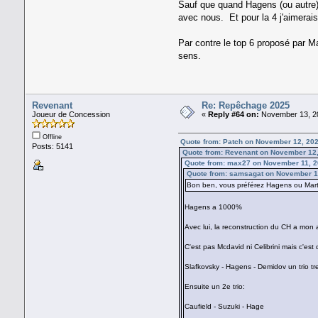
Sauf que quand Hagens (ou autre),
avec nous. Et pour la 4 j'aimerais
Par contre le top 6 proposé par M
sens.
Revenant
Re: Repêchage 2025
Joueur de Concession
«
Reply #64 on:
November 13, 20
Offline
Quote from: Patch on November 12, 20
Posts: 5141
Quote from: Revenant on November 12,
Quote from: max27 on November 11, 2
Quote from: samsagat on November 1
Bon ben, vous préférez Hagens ou Mar
Hagens a 1000%
Avec lui, la reconstruction du CH a mon
C'est pas Mcdavid ni Celibrini mais c'est 
Slafkovsky - Hagens - Demidov un trio t
Ensuite un 2e trio:
Caufield - Suzuki - Hage