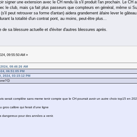
voir signer une extension avec le CH rendu là s'il produit l'an prochain. Le CH
vec le club, mais ça fait plus passeurs que compteurs en général, même si Su
ne (s'il peut retrouver sa forme d'antan) aidera grandement àfaire lever le gâte
urant la totalité d'un contrat pont, au moins, peut-être plus...
re de sa blessure actuelle et d'éviter d'autres blessures après.
24, 09:55:50 AM »
 2024, 08:46:26 AM
024, 06:51:05 PM
, 2024, 03:15:12 PM
tone?😏
avis serait complète sans meme tenir compte que le CH pourrait avoir un autre choix top15 en 202
u gros calibre qui ferait d'une ligne
es dangereux pour des années a venir.