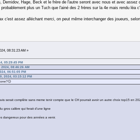
 Demidov, Hage, Beck et le frère de l'autre seront avec nous et avec assez d'
 probablement plus un Tuch que l'ainé des 2 frères sur la 4e mais rendu lèa c
ax c'est assez alléchant merci, on peut même interchanger des joueurs, selon l
24, 08:31:23 AM »
24, 05:29:45 PM
 2024, 08:46:26 AM
024, 06:51:05 PM
0, 2024, 03:15:12 PM
tone?😏
 avis serait complète sans meme tenir compte que le CH pourrait avoir un autre choix top15 en 20
du gros calibre qui ferait d'une ligne
res dangereux pour des années a venir.