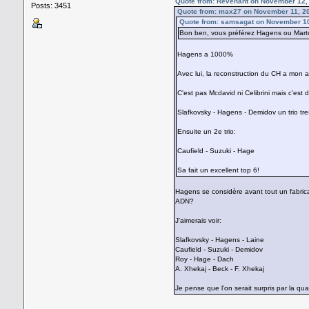
Quote from: Revenant on November 12,
Posts: 3451
Quote from: max27 on November 11, 2
Quote from: samsagat on November 10
Bon ben, vous préférez Hagens ou Mar
Hagens a 1000%
Avec lui, la reconstruction du CH a mon 
C'est pas Mcdavid ni Celibrini mais c'est d
Slafkovsky - Hagens - Demidov un trio tr
Ensuite un 2e trio:
Caufield - Suzuki - Hage
Sa fait un excellent top 6!
Hagens se considère avant tout un fabrica
ADN?
J'aimerais voir:
Slafkovsky - Hagens - Laine
Caufield - Suzuki - Demidov
Roy - Hage - Dach
A. Xhekaj - Beck - F. Xhekaj
Je pense que l'on serait surpris par la qual