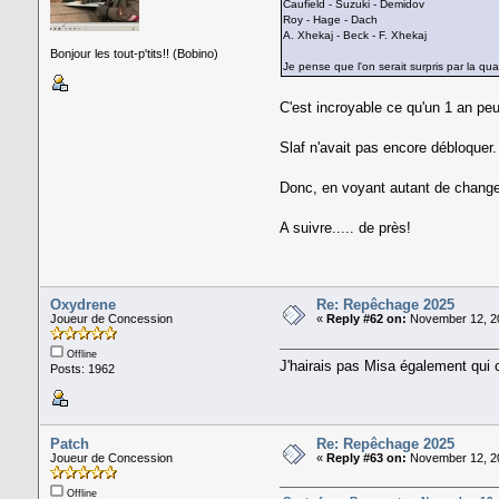
Caufield - Suzuki - Demidov
Roy - Hage - Dach
A. Xhekaj - Beck - F. Xhekaj
Bonjour les tout-p'tits!! (Bobino)
Je pense que l'on serait surpris par la qual
C'est incroyable ce qu'un 1 an peut
Slaf n'avait pas encore débloquer
Donc, en voyant autant de changem
A suivre..... de près!
Oxydrene
Re: Repêchage 2025
Joueur de Concession
«
Reply #62 on:
November 12, 20
Offline
J'hairais pas Misa également qui 
Posts: 1962
Patch
Re: Repêchage 2025
Joueur de Concession
«
Reply #63 on:
November 12, 20
Offline