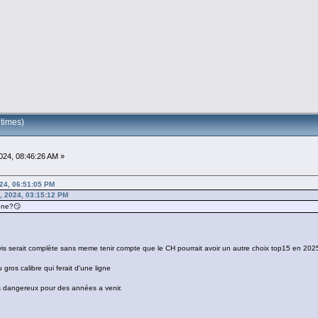
times)
24, 08:46:26 AM »
24, 06:51:05 PM
, 2024, 03:15:12 PM
one?😏
vis serait complète sans meme tenir compte que le CH pourrait avoir un autre choix top15 en 202
 gros calibre qui ferait d'une ligne
es dangereux pour des années a venir.