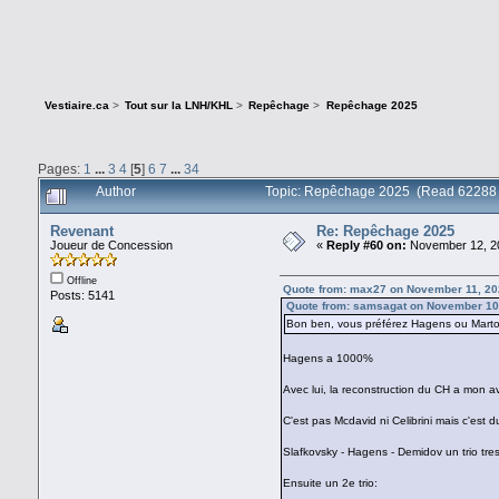
Vestiaire.ca
>
Tout sur la LNH/KHL
>
Repêchage
>
Repêchage 2025
Pages:
1
...
3
4
[
5
]
6
7
...
34
Author
Topic: Repêchage 2025 (Read 62288 
Revenant
Re: Repêchage 2025
Joueur de Concession
«
Reply #60 on:
November 12, 20
Offline
Quote from: max27 on November 11, 20
Posts: 5141
Quote from: samsagat on November 10
Bon ben, vous préférez Hagens ou Mart
Hagens a 1000%
Avec lui, la reconstruction du CH a mon a
C'est pas Mcdavid ni Celibrini mais c'est du
Slafkovsky - Hagens - Demidov un trio tr
Ensuite un 2e trio: