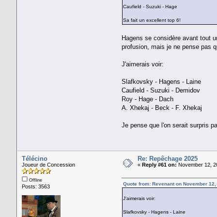
Caufield - Suzuki - Hage
Sa fait un excellent top 6!
Hagens se considère avant tout un
profusion, mais je ne pense pas 
J'aimerais voir:
Slafkovsky - Hagens - Laine
Caufield - Suzuki - Demidov
Roy - Hage - Dach
A. Xhekaj - Beck - F. Xhekaj
Je pense que l'on serait surpris pa
Télécino
Re: Repêchage 2025
Joueur de Concession
«
Reply #61 on:
November 12, 20
Offline
Quote from: Revenant on November 12,
Posts: 3563
J'aimerais voir:
Slafkovsky - Hagens - Laine