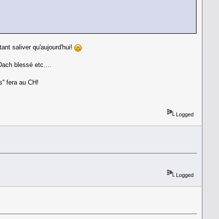
tant saliver qu'aujourd'hui!
ach blessé etc....
'' fera au CH!
Logged
Logged