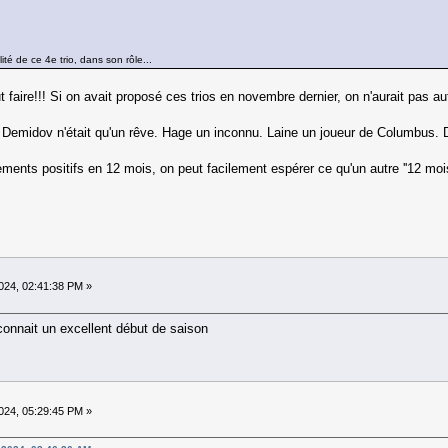
ité de ce 4e trio, dans son rôle...
 faire!!! Si on avait proposé ces trios en novembre dernier, on n'aurait pas au
. Demidov n'était qu'un rêve. Hage un inconnu. Laine un joueur de Columbus. D
ents positifs en 12 mois, on peut facilement espérer ce qu'un autre ''12 mois
24, 02:41:38 PM »
connait un excellent début de saison
24, 05:29:45 PM »