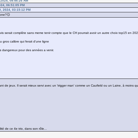
 2024, 08:46:26 AM
024, 06:51:05 PM
, 2024, 03:15:12 PM
tone?😏
avis serait complète sans meme tenir compte que le CH pourrait avoir un autre choix top15 en 202
u gros calibre qui ferait d'une ligne
es dangereux pour des années a venir.
nt de jeux. Il serait mieux servi avec un 'trigger man' comme un Caufield ou un Laine, à moins q
ité de ce 4e trio, dans son rôle...