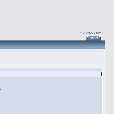
« previous
next »
PRINT
5.