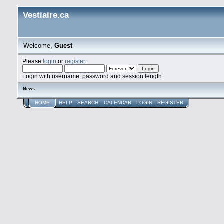
Vestiaire.ca
Welcome,
Guest
Please
login
or
register
.
Login with username, password and session length
News:
HOME
HELP
SEARCH
CALENDAR
LOGIN
REGISTER