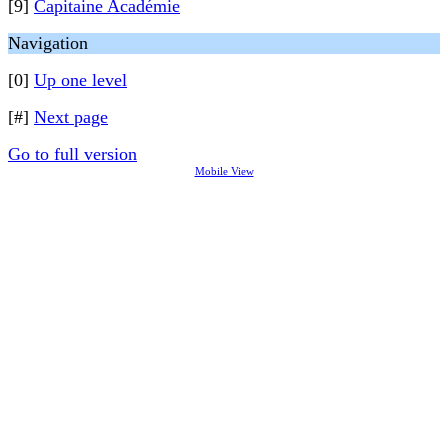
[9]
Capitaine Académie
Navigation
[0]
Up one level
[#]
Next page
Go to full version
Mobile View