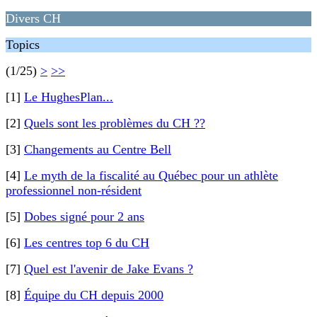
Divers CH
Topics
(1/25)
>
>>
[1]
Le HughesPlan...
[2]
Quels sont les problèmes du CH ??
[3]
Changements au Centre Bell
[4]
Le myth de la fiscalité au Québec pour un athlète
professionnel non-résident
[5]
Dobes signé pour 2 ans
[6]
Les centres top 6 du CH
[7]
Quel est l'avenir de Jake Evans ?
[8]
Équipe du CH depuis 2000