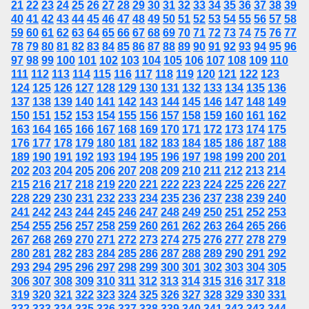
21
22
23
24
25
26
27
28
29
30
31
32
33
34
35
36
37
38
39
40
41
42
43
44
45
46
47
48
49
50
51
52
53
54
55
56
57
58
59
60
61
62
63
64
65
66
67
68
69
70
71
72
73
74
75
76
77
78
79
80
81
82
83
84
85
86
87
88
89
90
91
92
93
94
95
96
97
98
99
100
101
102
103
104
105
106
107
108
109
110
111
112
113
114
115
116
117
118
119
120
121
122
123
124
125
126
127
128
129
130
131
132
133
134
135
136
137
138
139
140
141
142
143
144
145
146
147
148
149
150
151
152
153
154
155
156
157
158
159
160
161
162
163
164
165
166
167
168
169
170
171
172
173
174
175
176
177
178
179
180
181
182
183
184
185
186
187
188
189
190
191
192
193
194
195
196
197
198
199
200
201
202
203
204
205
206
207
208
209
210
211
212
213
214
215
216
217
218
219
220
221
222
223
224
225
226
227
228
229
230
231
232
233
234
235
236
237
238
239
240
241
242
243
244
245
246
247
248
249
250
251
252
253
254
255
256
257
258
259
260
261
262
263
264
265
266
267
268
269
270
271
272
273
274
275
276
277
278
279
280
281
282
283
284
285
286
287
288
289
290
291
292
293
294
295
296
297
298
299
300
301
302
303
304
305
306
307
308
309
310
311
312
313
314
315
316
317
318
319
320
321
322
323
324
325
326
327
328
329
330
331
332
333
334
335
336
337
338
339
340
341
342
343
344