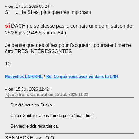
«
on:
17 Jul, 2026 08:24 »
SI .... le SI est plus que très important
si
DACH ne se blesse pas ... connais une demi saison de
25/26 pts ( 54/55 sur du 84 )
Je pense que des offres pour l'acquérir , pourraient même
être TRÈS INTÉRESSANTES
10
Nouvelles LNH/KHL
/
Re: Ce que vous avez vu dans la LNH
«
on:
15 Jul, 2026 11:42 »
Quote from: Carnaval on 15 Jul, 2026 11:22
Dur été pour les Ducks.
Cutter Gauthier a pas l'air du genre "team first".
Sennecke doit regarder ca.
SENNECKE --> O O