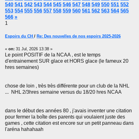
540
541
542
543
544
545
546
547
548
549
550
551
552
553
554
555
556
557
558
559
560
561
562
563
564
565
566
»
1
Espoirs du CH
/
Re: Des nouvelles de nos espoirs 2025-2026
«
on:
31 Jul, 2026 13:38 »
Le point POSITIF de la NCAA , est le temps
d'entrainement SUR glace et HORS glace (le fameux 20
hres semaines)
chose de loin , très très différente pour un club de la NHL
... NHL 2/3hres semaine versus du 18/20 hres NCAA
dans le début des années 80 , j'avais inventer une citation
pour fermer la boîte des parents qui voulaient juste des
games , cette citation est encore sur un petit panneau dans
l'aréna hahahaah