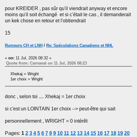
pour KREIDER , pas sûr qu'il viendrait anyway et encore
moins qu'il soit échangé et si c'était le cas , il demanderait
un kek chose en retour et l'obtiendrait
15
Rumeurs CH et LNH
/
Re: Spéculations Canadiens et NHL
«
on:
11 Jul, 2026 08:32 »
Quote from: Carnaval on 11 Jul, 2026 08:23
Xhekaj = Wright
1er choix = Wright
donc , selon toi .... Xhekaj = 1er choix
si c'est un LOINTAIN 1er choix --> peut-être qui sait
personnellement , WRIGHT = 0 intérêt
Pages:
1
2
3
4
5
6
7
8
9
10
11
12
13
14
15
16
17
18
19
20