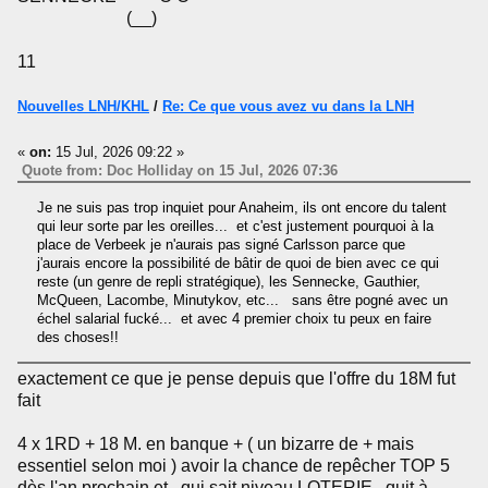
(__)
11
Nouvelles LNH/KHL
/
Re: Ce que vous avez vu dans la LNH
«
on:
15 Jul, 2026 09:22 »
Quote from: Doc Holliday on 15 Jul, 2026 07:36
Je ne suis pas trop inquiet pour Anaheim, ils ont encore du talent
qui leur sorte par les oreilles... et c'est justement pourquoi à la
place de Verbeek je n'aurais pas signé Carlsson parce que
j'aurais encore la possibilité de bâtir de quoi de bien avec ce qui
reste (un genre de repli stratégique), les Sennecke, Gauthier,
McQueen, Lacombe, Minutykov, etc... sans être pogné avec un
échel salarial fucké... et avec 4 premier choix tu peux en faire
des choses!!
exactement ce que je pense depuis que l'offre du 18M fut
fait
4 x 1RD + 18 M. en banque + ( un bizarre de + mais
essentiel selon moi ) avoir la chance de repêcher TOP 5
dès l'an prochain et , qui sait niveau LOTERIE , quit à