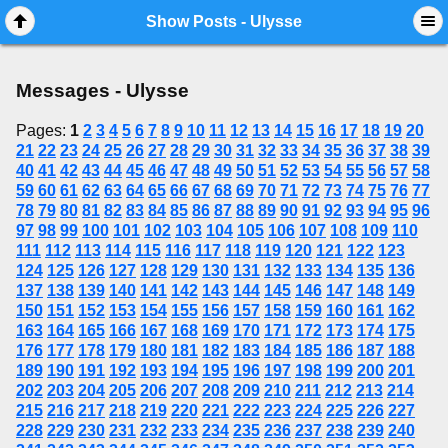
Mobile View
Show Posts - Ulysse
Messages - Ulysse
Pages:
1
2
3
4
5
6
7
8
9
10
11
12
13
14
15
16
17
18
19
20
21
22
23
24
25
26
27
28
29
30
31
32
33
34
35
36
37
38
39
40
41
42
43
44
45
46
47
48
49
50
51
52
53
54
55
56
57
58
59
60
61
62
63
64
65
66
67
68
69
70
71
72
73
74
75
76
77
78
79
80
81
82
83
84
85
86
87
88
89
90
91
92
93
94
95
96
97
98
99
100
101
102
103
104
105
106
107
108
109
110
111
112
113
114
115
116
117
118
119
120
121
122
123
124
125
126
127
128
129
130
131
132
133
134
135
136
137
138
139
140
141
142
143
144
145
146
147
148
149
150
151
152
153
154
155
156
157
158
159
160
161
162
163
164
165
166
167
168
169
170
171
172
173
174
175
176
177
178
179
180
181
182
183
184
185
186
187
188
189
190
191
192
193
194
195
196
197
198
199
200
201
202
203
204
205
206
207
208
209
210
211
212
213
214
215
216
217
218
219
220
221
222
223
224
225
226
227
228
229
230
231
232
233
234
235
236
237
238
239
240