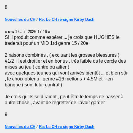
8
Nouvelles du CH
/
Re: Le CH re-signe Kirby Dach
«
on:
17 Jul, 2026 17:16 »
SI il produit comme espérer ... je crois que HUGHES le
traderait pour un MID 1rd genre 15 / 20e
2 raisons combinés , ( excluant les grosses blessures )
#1/2 il est droitier et en bonus , très faible ds le cercle des
mises au jeu ( centre ou ailier )
avec quelques jeunes qui vont arrivés bientôt ... et bien sûr
, le choix obtenu , genre #16 mettons + 4.5M et + en
banque ( son futur contrat )
Je crois qu'ils se diraient , peut-être le temps de passer à
autre chose , avant de regretter de l'avoir garder
9
Nouvelles du CH
/
Re: Le CH re-signe Kirby Dach