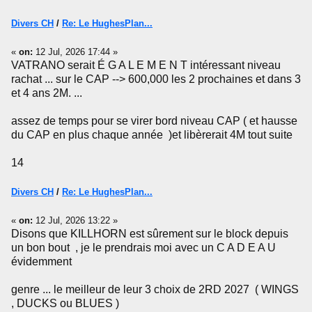
Divers CH
/
Re: Le HughesPlan...
«
on:
12 Jul, 2026 17:44 »
VATRANO serait É G A L E M E N T intéressant niveau
rachat ... sur le CAP --> 600,000 les 2 prochaines et dans 3
et 4 ans 2M. ...
assez de temps pour se virer bord niveau CAP ( et hausse
du CAP en plus chaque année )et libèrerait 4M tout suite
14
Divers CH
/
Re: Le HughesPlan...
«
on:
12 Jul, 2026 13:22 »
Disons que KILLHORN est sûrement sur le block depuis
un bon bout , je le prendrais moi avec un C A D E A U
évidemment
genre ... le meilleur de leur 3 choix de 2RD 2027 ( WINGS
, DUCKS ou BLUES )