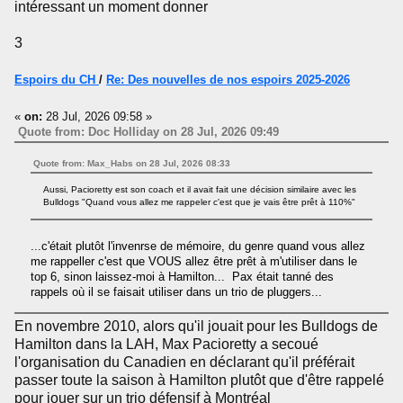
intéressant un moment donner
3
Espoirs du CH
/
Re: Des nouvelles de nos espoirs 2025-2026
«
on:
28 Jul, 2026 09:58 »
Quote from: Doc Holliday on 28 Jul, 2026 09:49
Quote from: Max_Habs on 28 Jul, 2026 08:33
Aussi, Pacioretty est son coach et il avait fait une décision similaire avec les
Bulldogs "Quand vous allez me rappeler c'est que je vais être prêt à 110%"
...c'était plutôt l'invenrse de mémoire, du genre quand vous allez
me rappeller c'est que VOUS allez être prêt à m'utiliser dans le
top 6, sinon laissez-moi à Hamilton... Pax était tanné des
rappels où il se faisait utiliser dans un trio de pluggers...
En novembre 2010, alors qu'il jouait pour les Bulldogs de
Hamilton dans la LAH, Max Pacioretty a secoué
l'organisation du Canadien en déclarant qu'il préférait
passer toute la saison à Hamilton plutôt que d'être rappelé
pour jouer sur un trio défensif à Montréal