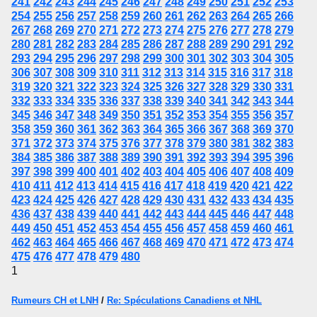
241
242
243
244
245
246
247
248
249
250
251
252
253
254
255
256
257
258
259
260
261
262
263
264
265
266
267
268
269
270
271
272
273
274
275
276
277
278
279
280
281
282
283
284
285
286
287
288
289
290
291
292
293
294
295
296
297
298
299
300
301
302
303
304
305
306
307
308
309
310
311
312
313
314
315
316
317
318
319
320
321
322
323
324
325
326
327
328
329
330
331
332
333
334
335
336
337
338
339
340
341
342
343
344
345
346
347
348
349
350
351
352
353
354
355
356
357
358
359
360
361
362
363
364
365
366
367
368
369
370
371
372
373
374
375
376
377
378
379
380
381
382
383
384
385
386
387
388
389
390
391
392
393
394
395
396
397
398
399
400
401
402
403
404
405
406
407
408
409
410
411
412
413
414
415
416
417
418
419
420
421
422
423
424
425
426
427
428
429
430
431
432
433
434
435
436
437
438
439
440
441
442
443
444
445
446
447
448
449
450
451
452
453
454
455
456
457
458
459
460
461
462
463
464
465
466
467
468
469
470
471
472
473
474
475
476
477
478
479
480
1
Rumeurs CH et LNH
/
Re: Spéculations Canadiens et NHL