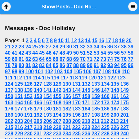
Mobile View
Show Posts - Doc Holliday
Messages - Doc Holliday
Pages:
1
2
3
4
5
6
7
8
9
10
11
12
13
14
15
16
17
18
19
20
21
22
23
24
25
26
27
28
29
30
31
32
33
34
35
36
37
38
39
40
41
42
43
44
45
46
47
48
49
50
51
52
53
54
55
56
57
58
59
60
61
62
63
64
65
66
67
68
69
70
71
72
73
74
75
76
77
78
79
80
81
82
83
84
85
86
87
88
89
90
91
92
93
94
95
96
97
98
99
100
101
102
103
104
105
106
107
108
109
110
111
112
113
114
115
116
117
118
119
120
121
122
123
124
125
126
127
128
129
130
131
132
133
134
135
136
137
138
139
140
141
142
143
144
145
146
147
148
149
150
151
152
153
154
155
156
157
158
159
160
161
162
163
164
165
166
167
168
169
170
171
172
173
174
175
176
177
178
179
180
181
182
183
184
185
186
187
188
189
190
191
192
193
194
195
196
197
198
199
200
201
202
203
204
205
206
207
208
209
210
211
212
213
214
215
216
217
218
219
220
221
222
223
224
225
226
227
228
229
230
231
232
233
234
235
236
237
238
239
240