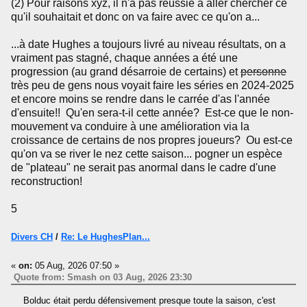
(2) Pour raisons xyz, il n'a pas réussie à aller chercher ce
qu'il souhaitait et donc on va faire avec ce qu'on a...
...à date Hughes a toujours livré au niveau résultats, on a
vraiment pas stagné, chaque années a été une
progression (au grand désarroie de certains) et
personne
très peu de gens nous voyait faire les séries en 2024-2025
et encore moins se rendre dans le carrée d'as l'année
d'ensuite!! Qu'en sera-t-il cette année? Est-ce que le non-
mouvement va conduire à une amélioration via la
croissance de certains de nos propres joueurs? Ou est-ce
qu'on va se river le nez cette saison... pogner un espèce
de "plateau" ne serait pas anormal dans le cadre d'une
reconstruction!
5
Divers CH
/
Re: Le HughesPlan...
«
on:
05 Aug, 2026 07:50 »
Quote from: Smash on 03 Aug, 2026 23:30
Bolduc était perdu défensivement presque toute la saison, c'est