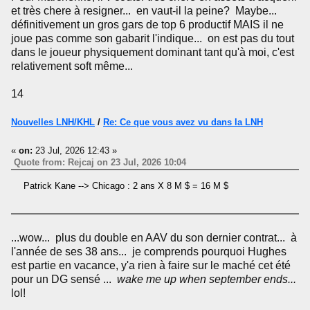
et très chere à resigner... en vaut-il la peine? Maybe...
définitivement un gros gars de top 6 productif MAIS il ne
joue pas comme son gabarit l'indique... on est pas du tout
dans le joueur physiquement dominant tant qu'à moi, c'est
relativement soft même...
14
Nouvelles LNH/KHL
/
Re: Ce que vous avez vu dans la LNH
«
on:
23 Jul, 2026 12:43 »
Quote from: Rejcaj on 23 Jul, 2026 10:04
Patrick Kane --> Chicago : 2 ans X 8 M $ = 16 M $
...wow... plus du double en AAV du son dernier contrat... à
l'année de ses 38 ans... je comprends pourquoi Hughes
est partie en vacance, y'a rien à faire sur le maché cet été
pour un DG sensé ...
wake me up when september ends...
lol!