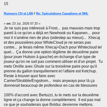
15
Rumeurs CH et LNH
/
Re: Spéculations Canadiens et NHL
«
on:
23 Jul, 2026 07:20 »
Je ne suis pas intéressé à Frost... pas mauvais mais trop
pareil à ce qu'on a déjà en Newhook ou Kapanen... pour
moi il n'amène rien de plus (sidestep au mieux)... Xhecaj
et des poussières pour WhiteCloud je ne serais pas
contre... je ferais même Xhecaj+Dach pour Whitecloud tel
quel... Ça donne une option légitime de deuxième paire
(pour jouer Hutson à gauche) en échange d'un type de
joueur qu'on ne sait pas comment utiliser et d'un projet. Tu
mets Orville avec Ghule sur la troisième paire pour qu'il
prenne du gallon tranquillement et l'affaire est Ketchup.
Reste à trouver quoi faire avec
Carrier/Strubble/Engstrom... mais anyways pour là ça
donnerait beaucoup de profondeur en cas de blessures
100% d'accord avec Bertuzzi, tu le mets sur la deuxième
ligne et ça change la donne complètement. Il est pas mal
ce que je souhaiterais que Bolduc devienne mettons.