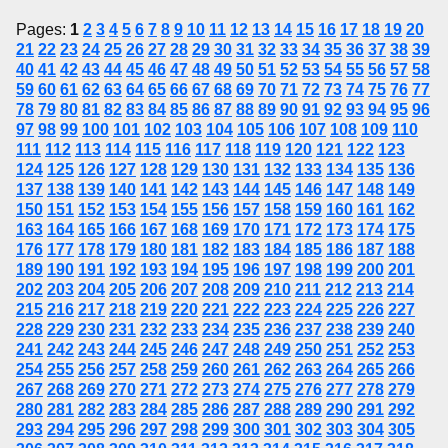
Pages:
1
2
3
4
5
6
7
8
9
10
11
12
13
14
15
16
17
18
19
20
21
22
23
24
25
26
27
28
29
30
31
32
33
34
35
36
37
38
39
40
41
42
43
44
45
46
47
48
49
50
51
52
53
54
55
56
57
58
59
60
61
62
63
64
65
66
67
68
69
70
71
72
73
74
75
76
77
78
79
80
81
82
83
84
85
86
87
88
89
90
91
92
93
94
95
96
97
98
99
100
101
102
103
104
105
106
107
108
109
110
111
112
113
114
115
116
117
118
119
120
121
122
123
124
125
126
127
128
129
130
131
132
133
134
135
136
137
138
139
140
141
142
143
144
145
146
147
148
149
150
151
152
153
154
155
156
157
158
159
160
161
162
163
164
165
166
167
168
169
170
171
172
173
174
175
176
177
178
179
180
181
182
183
184
185
186
187
188
189
190
191
192
193
194
195
196
197
198
199
200
201
202
203
204
205
206
207
208
209
210
211
212
213
214
215
216
217
218
219
220
221
222
223
224
225
226
227
228
229
230
231
232
233
234
235
236
237
238
239
240
241
242
243
244
245
246
247
248
249
250
251
252
253
254
255
256
257
258
259
260
261
262
263
264
265
266
267
268
269
270
271
272
273
274
275
276
277
278
279
280
281
282
283
284
285
286
287
288
289
290
291
292
293
294
295
296
297
298
299
300
301
302
303
304
305