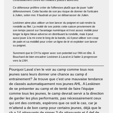
continuellement contre les meilleurs joueurs adverses
Ce défenseur préfère créer de l'offensive plutôt que de jouer 'safe'
défensivement. Cette facette de son jeu risque de donner de l'urticaire
à Julien, selon moi. Il faudrait un jour se débarrasser de Julien.
Leskinen aime plus utiliser un bon lancer du poignet et sait rendre la
rondelle au filet. La moitié de ses points cette saison proviennent de
son temps passé sur l'avantage numérique et il est assez mobile pour
longer la ligne bleue adverse en distribuant la rondelle, mais il peut
aussi jouer à la mi-zone le long de la bande, où il peut utiliser son coup
de patin et sa mobilité pour créer un ligne de tir et exploiter son lancer
su poignet.
Surement que le CH l'a signer avec son potentiel sur l'AN en tête. À
Bouchard de bien encadrer Leskinen à Laval et à l'aider à progresser
vers la LNH.
Pourquoi Laval s'en le voir au camp comme tous nos
jeunes sans leurs donner une chance au camp d
entrainement? Je trouve que c'est une mauvaise tendance
de classés automatiquement nos jeunes AHL. A Leskinen
de se présenter au camp et de tenté de faire l'équipe
comme tous les jeunes, le camp devrait servir a la direction
de garder les plus performants, pas nécessairement ceux
qui ont des contrats, espérons que ce soit le cas, car je
m'attend a de bon camp pour certains jeunes, déjà que le
ch a 14 attaquants de signer 3 rfa attaquants et 4 def de