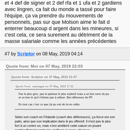
et 4 def de signer et 2 def rfa et 1 ufa et 2 gardiens
avec lingren, ca fait du monde a tassé pour faire
l'équipe, ça va prendre du mouvements de
personnels, pas sur que Molson aime le fait d
enterrer beaucoup d argent dans les mineures, si
c'est cela, ce sera surement au détriment de la
masse salariale comme les années précédentes
#7
by
Scriptor
on 08 May, 2019 04:14
Quote from: Moi on 07 May, 2019 22:03
Quote from: Scriptor on 07 May, 2019 21:07
Quote from: samsagat on 07 May, 2019 17:31
Pas le plus gros, pas le patineur le plus explosif mais a un bon sens du jeu
et un bon tir qu'il n'hésite pas à utiliser. Bon défenseur de PP.
En tout cas c'est ce que j'ai pu voir de lui en vidéo.
Selon son coach en Finlande (coach des défenseurs), ça force est son
patin, ainsi que son implication dans le jeu offensif. Il n'est pas le plus
fort à un contre un, mais s'est amélioré cette saison en jouant