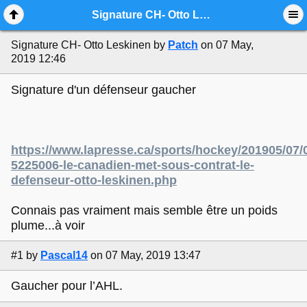
Mobile View
Signature CH- Otto Leskinen
Signature CH- Otto Leskinen
by
Patch
on 07 May,
2019 12:46
Signature d'un défenseur gaucher
https://www.lapresse.ca/sports/hockey/201905/07/
5225006-le-canadien-met-sous-contrat-le-
defenseur-otto-leskinen.php
Connais pas vraiment mais semble être un poids
plume...à voir
#1
by
Pascal14
on 07 May, 2019 13:47
Gaucher pour l’AHL.