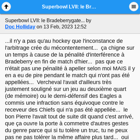
Mobile View
Superbowl LVII: le Bradeberrygate...
Superbowl LVII: le Bradeberrygate...
by
Doc Holliday
on 13 Feb, 2023 12:52
...il n'y a pas qu'au hockey que l'inconstance de
l'arbitrage crée du mécontentement... ça chigne sur
un temps à cause de la pénalité d'interférence à
Bradeberry en fin de match d'hier... pas que ce
n'était pas une pénalité à apeller selon moi MAIS il y
en a eu de pire pendant le match qui n'ont pas été
appellées... Vercheval l'avait d'ailleurs très
justement souligné sur un jeu au deuxième quart
(de mémoire) ou le demi-défensif des Eagles a
commis une infraction sans équivoque contre le
receveur des Chiefs qui n'a pas été appellée... le
bon Pierre l'avait tout de suite dit quand c'est arrivé,
que ça ouvre la porte à commetre d'autres gestes
du genre parce qui si tu tolère un truc, tu ne peux
pas ne pas tolérer la même affaire plus tard... oui