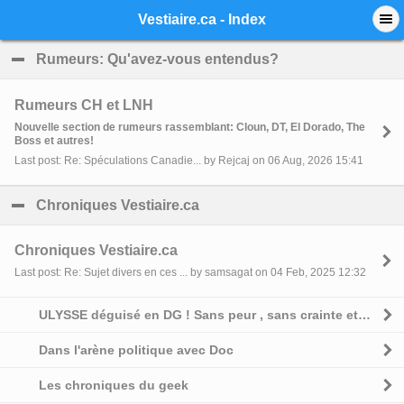
Mobile View
Vestiaire.ca - Index
Rumeurs: Qu'avez-vous entendus?
click to collapse 
Rumeurs CH et LNH
Nouvelle section de rumeurs rassemblant: Cloun, DT, El Dorado, The
Boss et autres!
Last post: Re: Spéculations Canadie... by Rejcaj on 06 Aug, 2026 15:41
Chroniques Vestiaire.ca
click to collapse contents
Chroniques Vestiaire.ca
Last post: Re: Sujet divers en ces ... by samsagat on 04 Feb, 2025 12:32
ULYSSE déguisé en DG ! Sans peur , sans crainte et sans complexe
Dans l'arène politique avec Doc
Les chroniques du geek