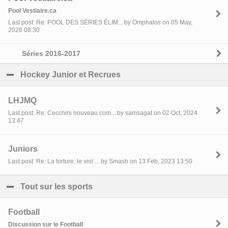
Pool Vestiaire.ca
Last post: Re: POOL DES SÉRIES ÉLIM... by Omphalos on 05 May,
2026 08:30
Séries 2016-2017
Hockey Junior et Recrues
click to collapse contents
LHJMQ
Last post: Re: Cecchini nouveau com... by samsagat on 02 Oct, 2024
13:47
Juniors
Last post: Re: La torture, le viol ... by Smash on 13 Feb, 2023 13:50
Tout sur les sports
click to collapse contents
Football
Discussion sur le Football