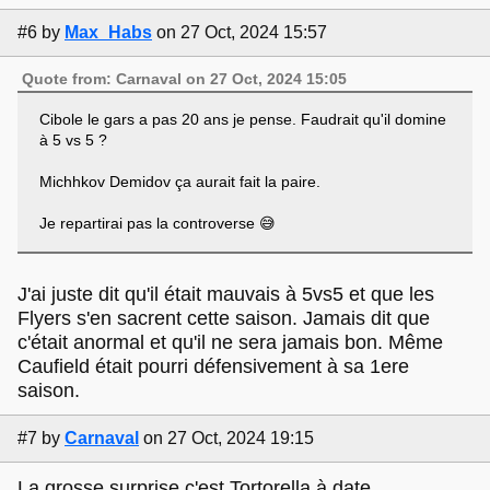
#6
by
Max_Habs
on 27 Oct, 2024 15:57
Quote from: Carnaval on 27 Oct, 2024 15:05
Cibole le gars a pas 20 ans je pense. Faudrait qu'il domine
à 5 vs 5 ?
Michhkov Demidov ça aurait fait la paire.
Je repartirai pas la controverse 😅
J'ai juste dit qu'il était mauvais à 5vs5 et que les
Flyers s'en sacrent cette saison. Jamais dit que
c'était anormal et qu'il ne sera jamais bon. Même
Caufield était pourri défensivement à sa 1ere
saison.
#7
by
Carnaval
on 27 Oct, 2024 19:15
La grosse surprise c'est Tortorella à date.