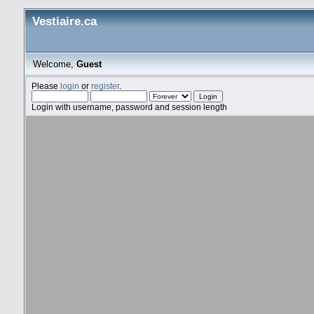
Vestiaire.ca
Welcome,
Guest
Please
login
or
register
.
Login with username, password and session length