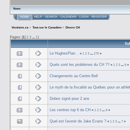
News:
HOME
HELP
SEARCH
CALENDAR
LOGIN
REGISTER
Vestiaire.ca
>
Tout sur le Canadien
>
Divers CH
Pages: [
1
]
2
3
...
11
Su
Le HughesPlan...
«
1
2
3
...
270
»
Quels sont les problèmes du CH ??
«
1
2
3
...
8
»
Changements au Centre Bell
Le myth de la fiscalité au Québec pour un athlè
Dobes signé pour 2 ans
Les centres top 6 du CH
«
1
2
3
...
6
»
Quel est l'avenir de Jake Evans ?
«
1
2
3
...
7
»