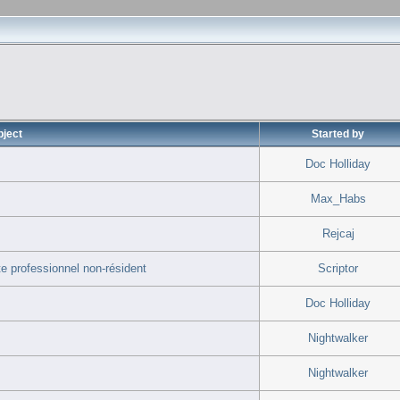
bject
Started by
Doc Holliday
Max_Habs
Rejcaj
te professionnel non-résident
Scriptor
Doc Holliday
Nightwalker
Nightwalker