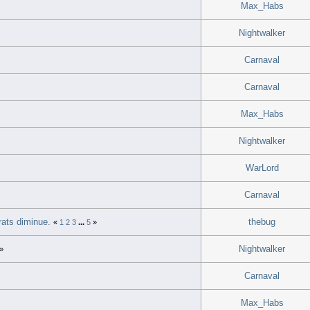
Max_Habs
Nightwalker
Carnaval
Carnaval
Max_Habs
Nightwalker
WarLord
Carnaval
rats diminue.
thebug
«
1
2
3
...
5
»
Nightwalker
»
Carnaval
Max_Habs