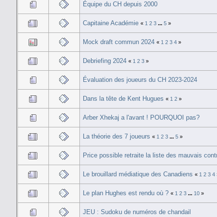
Équipe du CH depuis 2000
Capitaine Académie
«
1
2
3
...
5
»
Mock draft commun 2024
«
1
2
3
4
»
Debriefing 2024
«
1
2
3
»
Évaluation des joueurs du CH 2023-2024
Dans la tête de Kent Hugues
«
1
2
»
Arber Xhekaj a l'avant ! POURQUOI pas?
La théorie des 7 joueurs
«
1
2
3
...
5
»
Price possible retraite la liste des mauvais cont
Le brouillard médiatique des Canadiens
«
1
2
3
4
Le plan Hughes est rendu où ?
«
1
2
3
...
10
»
JEU : Sudoku de numéros de chandail