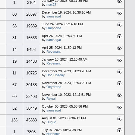
January 19, 2025, 08:17:36 PM
1
3104
by
max27
December 19, 2024, 10:38:10 AM
60
28697
by
samsagat
June 24, 2024, 05:14:18 PM
58
19589
by
Omphalos
April 26, 2024, 02:53:39 PM
31
16666
by
samsagat
April 25, 2024, 11:50:13 PM
14
8498
by
Revenant
January 18, 2024, 12:10:49 AM
19
14438
by
Revenant
December 29, 2023, 01:23:28 PM
11
10725
by
Doc Holliday
November 28, 2023, 02:53:29 PM
67
30138
by
Oxydrene
November 10, 2023, 12:11:51 PM
60
33403
by
Rejcaj
October 05, 2023, 05:53:56 PM
52
30449
by
samsagat
August 01, 2023, 06:04:13 PM
138
45883
by
Dugue
July 07, 2023, 08:57:39 PM
1
7803
by
bluenotes