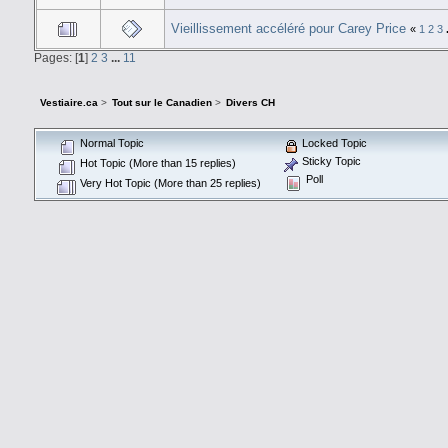
Vieillissement accéléré pour Carey Price
«
1
2
3
Pages: [
1
]
2
3
...
11
Vestiaire.ca
>
Tout sur le Canadien
>
Divers CH
Normal Topic
Locked Topic
Sticky Topic
Hot Topic (More than 15 replies)
Poll
Very Hot Topic (More than 25 replies)