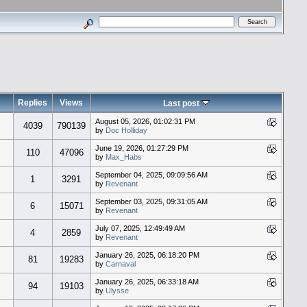
Replies
Views
Last post
August 05, 2026, 01:02:31 PM
4039
790139
by
Doc Holliday
June 19, 2026, 01:27:29 PM
110
47096
by
Max_Habs
September 04, 2025, 09:09:56 AM
1
3291
by
Revenant
September 03, 2025, 09:31:05 AM
6
15071
by
Revenant
July 07, 2025, 12:49:49 AM
4
2859
by
Revenant
January 26, 2025, 06:18:20 PM
81
19283
by
Carnaval
January 26, 2025, 06:33:18 AM
94
19103
by
Ulysse