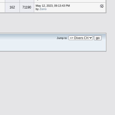
May 12, 2023, 09:13:43 PM
162
71190
by
Zorro
Jump to: