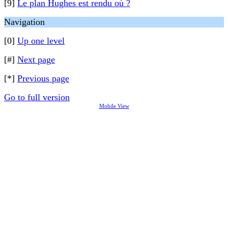
[9]
Le plan Hughes est rendu où ?
Navigation
[0]
Up one level
[#]
Next page
[*]
Previous page
Go to full version
Mobile View