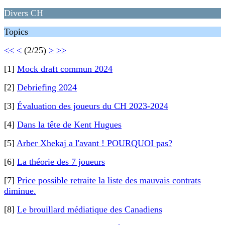
Divers CH
Topics
<<
<
(2/25)
>
>>
[1]
Mock draft commun 2024
[2]
Debriefing 2024
[3]
Évaluation des joueurs du CH 2023-2024
[4]
Dans la tête de Kent Hugues
[5]
Arber Xhekaj a l'avant ! POURQUOI pas?
[6]
La théorie des 7 joueurs
[7]
Price possible retraite la liste des mauvais contrats
diminue.
[8]
Le brouillard médiatique des Canadiens