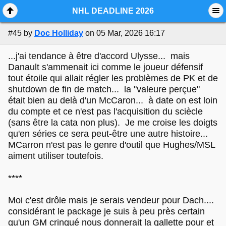
Mobile View
NHL DEADLINE 2026
#45
by
Doc Holliday
on 05 Mar, 2026 16:17
...j'ai tendance à être d'accord Ulysse... mais
Danault s'ammenait ici comme le joueur défensif
tout étoile qui allait régler les problèmes de PK et de
shutdown de fin de match... la "valeure perçue"
était bien au delà d'un McCaron... à date on est loin
du compte et ce n'est pas l'acquisition du sciècle
(sans être la cata non plus). Je me croise les doigts
qu'en séries ce sera peut-être une autre histoire...
MCarron n'est pas le genre d'outil que Hughes/MSL
aiment utiliser toutefois.
****
Moi c'est drôle mais je serais vendeur pour Dach....
considérant le package je suis à peu près certain
qu'un GM crinqué nous donnerait la gallette pour et