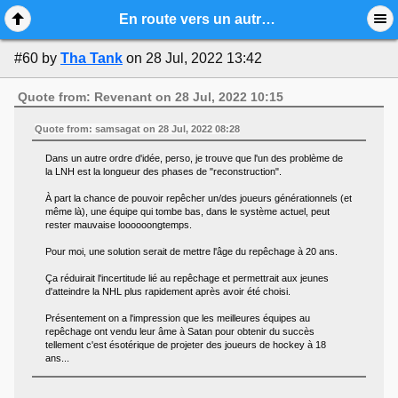
Mobile View
En route vers un autre lockout?
#60
by
Tha Tank
on 28 Jul, 2022 13:42
Quote from: Revenant on 28 Jul, 2022 10:15
Quote from: samsagat on 28 Jul, 2022 08:28
Dans un autre ordre d'idée, perso, je trouve que l'un des problème de
la LNH est la longueur des phases de "reconstruction".
À part la chance de pouvoir repêcher un/des joueurs générationnels (et
même là), une équipe qui tombe bas, dans le système actuel, peut
rester mauvaise loooooongtemps.
Pour moi, une solution serait de mettre l'âge du repêchage à 20 ans.
Ça réduirait l'incertitude lié au repêchage et permettrait aux jeunes
d'atteindre la NHL plus rapidement après avoir été choisi.
Présentement on a l'impression que les meilleures équipes au
repêchage ont vendu leur âme à Satan pour obtenir du succès
tellement c'est ésotérique de projeter des joueurs de hockey à 18
ans...