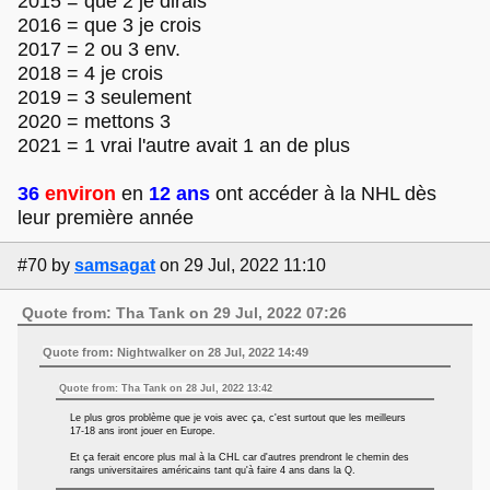
2015 = que 2 je dirais
2016 = que 3 je crois
2017 = 2 ou 3 env.
2018 = 4 je crois
2019 = 3 seulement
2020 = mettons 3
2021 = 1 vrai l'autre avait 1 an de plus
36
environ
en
12 ans
ont accéder à la NHL dès
leur première année
#70
by
samsagat
on 29 Jul, 2022 11:10
Quote from: Tha Tank on 29 Jul, 2022 07:26
Quote from: Nightwalker on 28 Jul, 2022 14:49
Quote from: Tha Tank on 28 Jul, 2022 13:42
Le plus gros problème que je vois avec ça, c'est surtout que les meilleurs
17-18 ans iront jouer en Europe.
Et ça ferait encore plus mal à la CHL car d'autres prendront le chemin des
rangs universitaires américains tant qu'à faire 4 ans dans la Q.