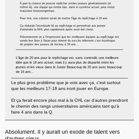
À part la chance de pouvoir repêcher un/des joueurs générationnels (et
même là), une équipe qui tombe bas, dans le système actuel, peut rester
mauvaise loooooongtemps.
Pour moi, une solution serait de mettre l'âge du repêchage à 20 ans.
Ça réduirait l'incertitude lié au repêchage et permettrait aux jeunes
d'atteindre la NHL plus rapidement après avoir été choisi.
Présentement on a l'impression que les meilleures équipes au repêchage ont
vendu leur âme à Satan pour obtenir du succès tellement c'est ésotérique
de projeter des joueurs de hockey à 18 ans...
L'âge de 20 ans pour le repêchage est, sans contredit, une meilleure
idée que le 18 ans actuel, mais il y aura plus de disparité entre les
jeunes et les vieux dans le Junior Beaucoup de 20 ans avec beaucoup
de 16 ans...
Le plus gros problème que je vois avec ça, c'est surtout
que les meilleurs 17-18 ans iront jouer en Europe.
Et ça ferait encore plus mal à la CHL car d'autres prendront
le chemin des rangs universitaires américains tant qu'à
faire 4 ans dans la Q.
Absolument. Il y aurait un exode de talent vers
d'autres cieux.