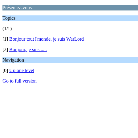
Présentez-vous
Topics
(1/1)
[1]
Bonjour tout l'monde, je suis WarLord
[2]
Bonjour, je suis......
Navigation
[0]
Up one level
Go to full version