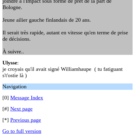
joindre à l'Impact sous forme de prêt de la part de
Bologne.
Jeune ailier gauche finlandais de 20 ans.
Il serait très rapide, autant en vitesse qu'en terme de prise
de décisions.
À suivre..
Ulysse
:
je croyais qu'il avait signé Williamhaupe ( tu fatiguant
s't'ostie là )
Navigation
[0]
Message Index
[#]
Next page
[*]
Previous page
Go to full version