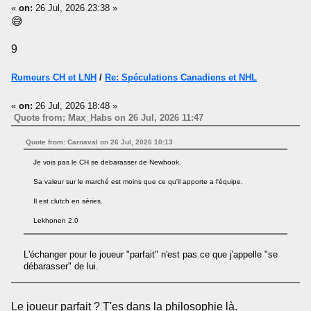
«
on:
26 Jul, 2026 23:38 »
😅
9
Rumeurs CH et LNH
/
Re: Spéculations Canadiens et NHL
«
on:
26 Jul, 2026 18:48 »
Quote from: Max_Habs on 26 Jul, 2026 11:47
Quote from: Carnaval on 26 Jul, 2026 10:13
Je vois pas le CH se debarasser de Newhook.
Sa valeur sur le marché est moins que ce qu'il apporte a l'équipe.
Il est clutch en séries.
Lekhonen 2.0
L'échanger pour le joueur "parfait" n'est pas ce que j'appelle "se
débarasser" de lui.
Le joueur parfait ? T'es dans la philosophie là.