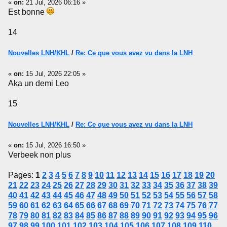
«
on:
21 Jul, 2026 06:16 »
Est bonne
14
Nouvelles LNH/KHL
/
Re: Ce que vous avez vu dans la LNH
«
on:
15 Jul, 2026 22:05 »
Aka un demi Leo
15
Nouvelles LNH/KHL
/
Re: Ce que vous avez vu dans la LNH
«
on:
15 Jul, 2026 16:50 »
Verbeek non plus
Pages:
1
2
3
4
5
6
7
8
9
10
11
12
13
14
15
16
17
18
19
20
21
22
23
24
25
26
27
28
29
30
31
32
33
34
35
36
37
38
39
40
41
42
43
44
45
46
47
48
49
50
51
52
53
54
55
56
57
58
59
60
61
62
63
64
65
66
67
68
69
70
71
72
73
74
75
76
77
78
79
80
81
82
83
84
85
86
87
88
89
90
91
92
93
94
95
96
97
98
99
100
101
102
103
104
105
106
107
108
109
110