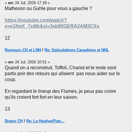
«
on:
24 Jul, 2026 17:18 »
Matheson ou Guhle pour vous a gauche ?
https://youtube.com/watch?
v=e1NqX_7xt8k&si=3sb80GERA2AM3CXs
12
Rumeurs CH et LNH
/
Re: Spéculations Canadiens et NHL
«
on:
24 Jul, 2026 10:51 »
Quand on a reconstruit, Toffoli, Chariot et le reste sont
partis poir des retours qui allaient pas nous aider sur le
coup.
En regardant le lineup des Flames, je peux pas croire
qu'ils croient fort fort en leur saison.
13
Divers CH
/
Re: Le HughesPlan...