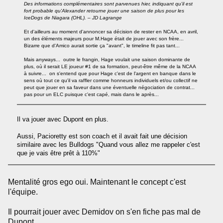
Des informations complémentaires sont parvenues hier, indiquant qu'il est
fort probable qu'Alexander retourne jouer une saison de plus pour les
IceDogs de Niagara (OHL). – JD Lagrange
Et d'ailleurs au moment d'annoncer sa décision de rester en NCAA, en avril,
un des éléments majeurs pour M.Hage était de jouer avec son frère...
Bizarre que d'Amico aurait sortie ça "avant", le timeline fit pas tant...
Mais anyways... outre le frangin, Hage voulait une saison dominante de
plus, où il serait LE joueur #1 de sa formation, peut-être même de la NCAA
à suivre... on s'entend que pour Hage c'est de l'argent en banque dans le
sens où tout ce qu'il va raffler comme honneurs individuels et/ou collectif ne
peut que jouer en sa faveur dans une éventuelle négociation de contrat...
pas pour un ELC puisque c'est capé, mais dans le après...
Il va jouer avec Dupont en plus.
Aussi, Pacioretty est son coach et il avait fait une décision
similaire avec les Bulldogs "Quand vous allez me rappeler c'est
que je vais être prêt à 110%"
Mentalité gros ego oui. Maintenant le concept c'est
l'équipe.
Il pourrait jouer avec Demidov on s'en fiche pas mal de
Dupont.