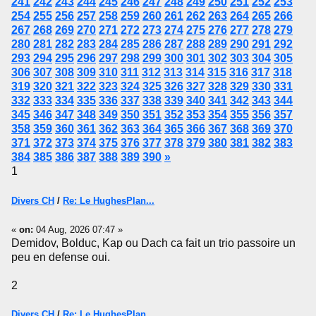
241
242
243
244
245
246
247
248
249
250
251
252
253
254
255
256
257
258
259
260
261
262
263
264
265
266
267
268
269
270
271
272
273
274
275
276
277
278
279
280
281
282
283
284
285
286
287
288
289
290
291
292
293
294
295
296
297
298
299
300
301
302
303
304
305
306
307
308
309
310
311
312
313
314
315
316
317
318
319
320
321
322
323
324
325
326
327
328
329
330
331
332
333
334
335
336
337
338
339
340
341
342
343
344
345
346
347
348
349
350
351
352
353
354
355
356
357
358
359
360
361
362
363
364
365
366
367
368
369
370
371
372
373
374
375
376
377
378
379
380
381
382
383
384
385
386
387
388
389
390
»
1
Divers CH
/
Re: Le HughesPlan...
«
on:
04 Aug, 2026 07:47 »
Demidov, Bolduc, Kap ou Dach ca fait un trio passoire un
peu en defense oui.
2
Divers CH
/
Re: Le HughesPlan...