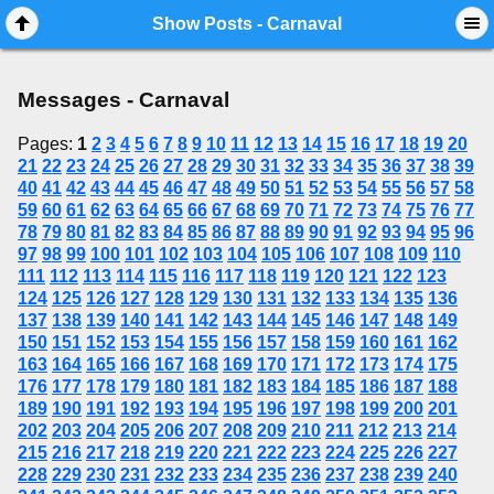
Mobile View
Show Posts - Carnaval
Messages - Carnaval
Pages:
1
2
3
4
5
6
7
8
9
10
11
12
13
14
15
16
17
18
19
20
21
22
23
24
25
26
27
28
29
30
31
32
33
34
35
36
37
38
39
40
41
42
43
44
45
46
47
48
49
50
51
52
53
54
55
56
57
58
59
60
61
62
63
64
65
66
67
68
69
70
71
72
73
74
75
76
77
78
79
80
81
82
83
84
85
86
87
88
89
90
91
92
93
94
95
96
97
98
99
100
101
102
103
104
105
106
107
108
109
110
111
112
113
114
115
116
117
118
119
120
121
122
123
124
125
126
127
128
129
130
131
132
133
134
135
136
137
138
139
140
141
142
143
144
145
146
147
148
149
150
151
152
153
154
155
156
157
158
159
160
161
162
163
164
165
166
167
168
169
170
171
172
173
174
175
176
177
178
179
180
181
182
183
184
185
186
187
188
189
190
191
192
193
194
195
196
197
198
199
200
201
202
203
204
205
206
207
208
209
210
211
212
213
214
215
216
217
218
219
220
221
222
223
224
225
226
227
228
229
230
231
232
233
234
235
236
237
238
239
240