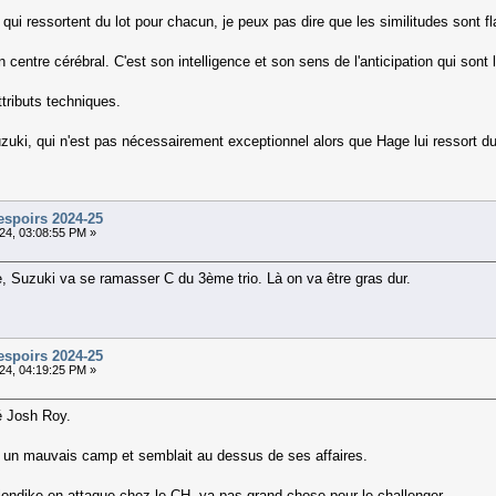
 qui ressortent du lot pour chacun, je peux pas dire que les similitudes sont f
n centre cérébral. C'est son intelligence et son sens de l'anticipation qui sont
ttributs techniques.
uzuki, qui n'est pas nécessairement exceptionnel alors que Hage lui ressort d
espoirs 2024-25
24, 03:08:55 PM »
, Suzuki va se ramasser C du 3ème trio. Là on va être gras dur.
espoirs 2024-25
24, 04:19:25 PM »
é Josh Roy.
nnu un mauvais camp et semblait au dessus de ses affaires.
ondike en attaque chez le CH, ya pas grand chose pour le challenger.