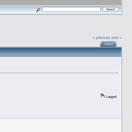
« previous
next »
PRINT
Logged