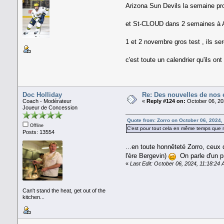
Arizona Sun Devils la semaine 
et St-CLOUD dans 2 semaines à 
1 et 2 novembre gros test , ils 
c'est toute un calendrier qu'ils o
Doc Holliday
Re: Des nouvelles de nos 
Coach - Modérateur
«
Reply #124 on:
October 06, 20
Joueur de Concession
Quote from: Zorro on October 06, 2024,
Offline
C'est pour tout cela en même temps que mo
Posts: 13554
...en toute honnêteté Zorro, ceux 
l'ère Bergevin)
On parle d'un pr
«
Last Edit: October 06, 2024, 11:18:24
Can't stand the heat, get out of the
kitchen...