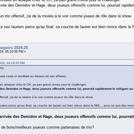
rrivée des Demidov et Hage, deux joueurs offensifs comme lui, pourrait rapide
 un trio offensif, j'ai de la misère à le voir comme joueur de rôle dans le show.
 sur ses lauriers parce qu'au final, sa couche de laurier est bien mince dans la 
espoirs 2024-25
24, 05:10:05 PM »
024, 04:19:25 PM
oy.
uvais camp et semblait au dessus de ses affaires.
en attaque chez le CH, ya pas grand chose pour le challenger.
e des Demidov et Hage, deux joueurs offensifs comme lui, pourrait rapidement le reléguer au
offensif, j'ai de la misère à le voir comme joueur de rôle dans le show.
 lauriers parce qu'au final, sa couche de laurier est bien mince dans la NHL... pour ne pas dire inexi
l'arrivée des Demidov et Hage, deux joueurs offensifs comme lui, pourrai
c de bons/meilleurs joueurs comme partenaires de trio?