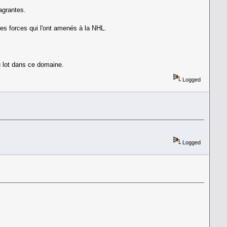
lagrantes.
 les forces qui l'ont amenés à la NHL.
u lot dans ce domaine.
Logged
Logged