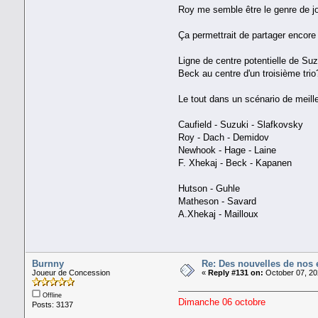
Roy me semble être le genre de j
Ça permettrait de partager encore p
Ligne de centre potentielle de Suz
Beck au centre d'un troisième trio
Le tout dans un scénario de meill
Caufield - Suzuki - Slafkovsky
Roy - Dach - Demidov
Newhook - Hage - Laine
F. Xhekaj - Beck - Kapanen
Hutson - Guhle
Matheson - Savard
A.Xhekaj - Mailloux
Burnny
Re: Des nouvelles de nos 
Joueur de Concession
«
Reply #131 on:
October 07, 20
Offline
Dimanche 06 octobre
Posts: 3137