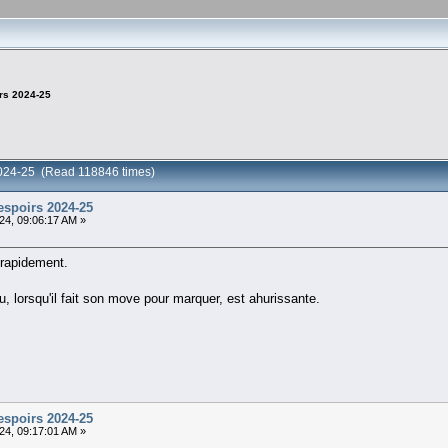
rs 2024-25
2024-25 (Read 118846 times)
espoirs 2024-25
24, 09:06:17 AM »
t rapidement.
u, lorsqu'il fait son move pour marquer, est ahurissante.
espoirs 2024-25
24, 09:17:01 AM »