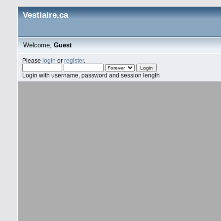
Vestiaire.ca
Welcome,
Guest
Please
login
or
register
.
Login with username, password and session length