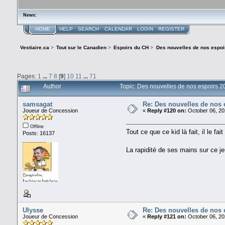
News:
HOME
HELP
SEARCH
CALENDAR
LOGIN
REGISTER
Vestiaire.ca
>
Tout sur le Canadien
>
Espoirs du CH
>
Des nouvelles de nos espoi
Pages:
1
...
7
8
[
9
]
10
11
...
71
Author
Topic: Des nouvelles de nos espoirs 
samsagat
Re: Des nouvelles de nos 
Joueur de Concession
«
Reply #120 on:
October 06, 20
Offline
Tout ce que ce kid là fait, il le fai
Posts: 16137
La rapidité de ses mains sur ce je
Ulysse
Re: Des nouvelles de nos 
Joueur de Concession
«
Reply #121 on:
October 06, 20