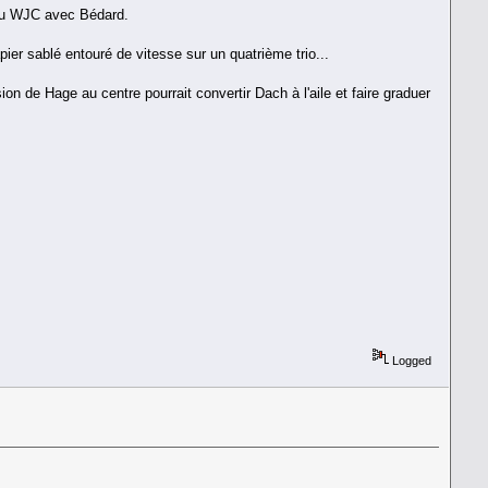
 au WJC avec Bédard.
apier sablé entouré de vitesse sur un quatrième trio...
n de Hage au centre pourrait convertir Dach à l'aile et faire graduer
Logged