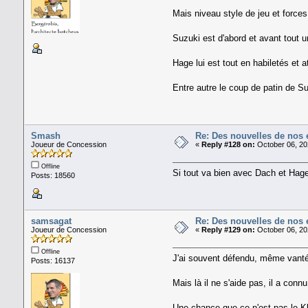
Mais niveau style de jeu et forces
Suzuki est d'abord et avant tout u
Hage lui est tout en habiletés et a
Entre autre le coup de patin de S
Smash
Re: Des nouvelles de nos 
Joueur de Concession
«
Reply #128 on:
October 06, 20
Offline
Si tout va bien avec Dach et Hage
Posts: 18560
samsagat
Re: Des nouvelles de nos 
Joueur de Concession
«
Reply #129 on:
October 06, 20
Offline
J'ai souvent défendu, même vant
Posts: 16137
Mais là il ne s'aide pas, il a co
Une chance que ce n'est pas le Kl