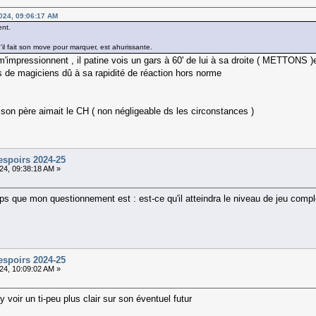
024, 09:06:17 AM
ent.
u'il fait son move pour marquer, est ahurissante.
impressionnent , il patine vois un gars à 60' de lui à sa droite ( METTONS )et u
ses de magiciens dû à sa rapidité de réaction hors norme
s son père aimait le CH ( non négligeable ds les circonstances )
espoirs 2024-25
24, 09:38:18 AM »
s que mon questionnement est : est-ce qu'il atteindra le niveau de jeu comple
espoirs 2024-25
24, 10:09:02 AM »
voir un ti-peu plus clair sur son éventuel futur