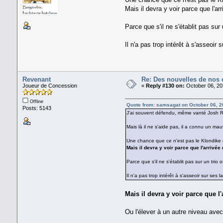
Mais il devra y voir parce que l'a
Parce que s'il ne s'établit pas sur
Il n'a pas trop intérêt à s'asseoir
Revenant
Re: Des nouvelles de nos 
Joueur de Concession
«
Reply #130 on:
October 06, 20
Offline
Quote from: samsagat on October 06, 2
Posts: 5143
J'ai souvent défendu, même vanté Josh R
Mais là il ne s'aide pas, il a connu un ma
Une chance que ce n'est pas le Klondike 
Mais il devra y voir parce que l'arrivé
Parce que s'il ne s'établit pas sur un trio 
Il n'a pas trop intérêt à s'asseoir sur ses
Mais il devra y voir parce que 
Ou l'élever à un autre niveau ave