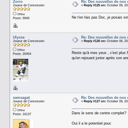
Zorro
Re: Des nouvelles de nos 
Joueur de Concession
«
Reply #125 on:
October 06, 20
Offline
Ne t'en fais pas Doc, je posais s
Posts: 9940
Ulysse
Re: Des nouvelles de nos 
Joueur de Concession
«
Reply #126 on:
October 06, 20
Offline
Reste qu'à mes yeux , c'est plus f
Posts: 20454
qu'en rejouant junior après son a
samsagat
Re: Des nouvelles de nos 
Joueur de Concession
«
Reply #127 on:
October 06, 20
Offline
Dans le sens de centre complet?
Posts: 16137
Oui il a le potentiel pour.