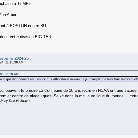
prochaine à TEMPE
Ann Arbor
seront à BOSTON contre BU
nt dans cette division BIG TEN
espoirs 2024-25
24, 11:13:36 AM »
 09:38:18 AM
n questionnement est : est-ce qu'il atteindra le niveau de jeu complet de Nick Suzuki d'ici quelq
qui peuvent te prédire ça d'un jeune de 18 ans recru en NCAA ont une sacrée bo
emier centre de niveau quasi-Selke dans la meilleure ligue du monde... cette
 AM by Doc Holliday
»