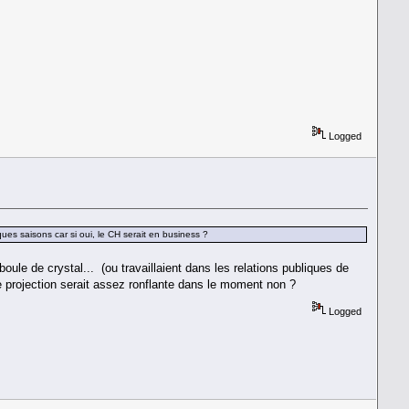
Logged
ues saisons car si oui, le CH serait en business ?
ule de crystal... (ou travaillaient dans les relations publiques de
 projection serait assez ronflante dans le moment non ?
Logged