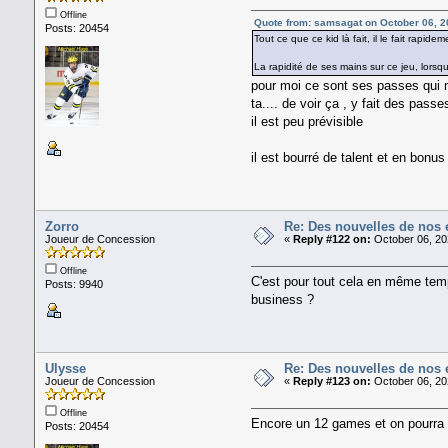
Offline
Quote from: samsagat on October 06, 2
Posts: 20454
Tout ce que ce kid là fait, il le fait rapidem
La rapidité de ses mains sur ce jeu, lorsq
pour moi ce sont ses passes qui m'
ta.... de voir ça , y fait des pas
il est peu prévisible
il est bourré de talent et en bonu
Zorro
Re: Des nouvelles de nos 
Joueur de Concession
«
Reply #122 on:
October 06, 20
Offline
C'est pour tout cela en même temp
Posts: 9940
business ?
Ulysse
Re: Des nouvelles de nos 
Joueur de Concession
«
Reply #123 on:
October 06, 20
Offline
Encore un 12 games et on pourra y 
Posts: 20454