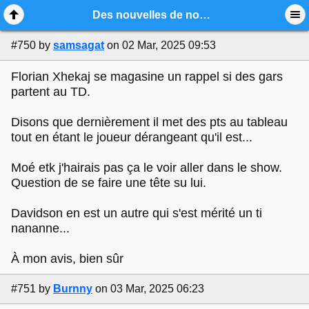
Mobile View
Des nouvelles de nos espoirs 2024-25
#750
by
samsagat
on 02 Mar, 2025 09:53
Florian Xhekaj se magasine un rappel si des gars
partent au TD.
Disons que dernièrement il met des pts au tableau
tout en étant le joueur dérangeant qu'il est...
Moé etk j'hairais pas ça le voir aller dans le show.
Question de se faire une tête su lui.
Davidson en est un autre qui s'est mérité un ti
nananne...
À mon avis, bien sûr
#751
by
Burnny
on 03 Mar, 2025 06:23