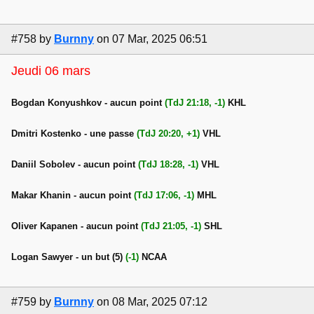
#758
by
Burnny
on 07 Mar, 2025 06:51
Jeudi 06 mars
Bogdan Konyushkov - aucun point
(TdJ 21:18, -1)
KHL
Dmitri Kostenko - une passe
(TdJ 20:20, +1)
VHL
Daniil Sobolev - aucun point
(TdJ 18:28, -1)
VHL
Makar Khanin - aucun point
(TdJ 17:06, -1)
MHL
Oliver Kapanen - aucun point
(TdJ 21:05, -1)
SHL
Logan Sawyer - un but (5)
(-1)
NCAA
#759
by
Burnny
on 08 Mar, 2025 07:12