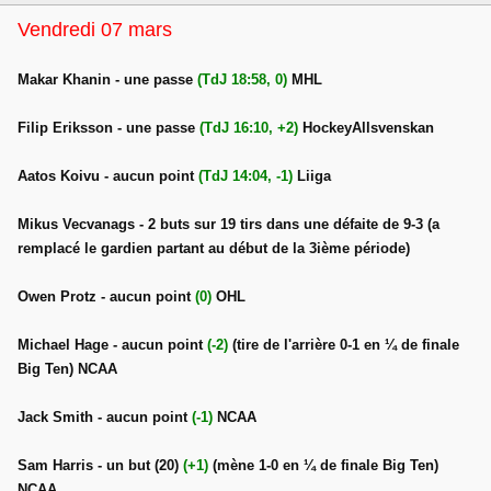
Vendredi 07 mars
Makar Khanin - une passe
(TdJ 18:58, 0)
MHL
Filip Eriksson - une passe
(TdJ 16:10, +2)
HockeyAllsvenskan
Aatos Koivu - aucun point
(TdJ 14:04, -1)
Liiga
Mikus Vecvanags - 2 buts sur 19 tirs dans une défaite de 9-3 (a
remplacé le gardien partant au début de la 3ième période)
Owen Protz - aucun point
(0)
OHL
Michael Hage - aucun point
(-2)
(tire de l'arrière 0-1 en ¼ de finale
Big Ten) NCAA
Jack Smith - aucun point
(-1)
NCAA
Sam Harris - un but (20)
(+1)
(mène 1-0 en ¼ de finale Big Ten)
NCAA