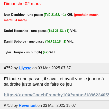
Dimanche 02 mars
Ivan Demidov - une passe
(TdJ 21:32, +1)
KHL
(prochain match
mardi 04 mars)
Dmitri Kostenko - une passe
(TdJ 21:13, +1)
VHL
Daniil Sobolev - une passe
(TdJ 19:18, -1)
VHL
Tyler Thorpe - un but (26)
(+2)
WHL
#752
by
Ulysse
on 03 Mar, 2025 07:37
Et toute une passe , il savait et avait vue le joueur à
sa droite juste avant de faire ce jeu
https://x.com/CoachFrenchy10X/status/18962240
#753
by
Revenant
on 03 Mar, 2025 13:07