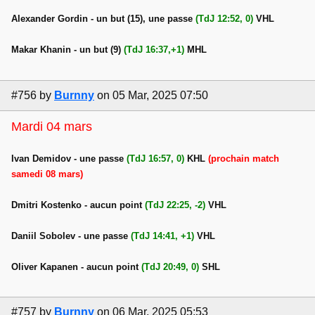
Alexander Gordin - un but (15), une passe
(TdJ 12:52, 0)
VHL
Makar Khanin - un but (9)
(TdJ 16:37,+1)
MHL
#756
by
Burnny
on 05 Mar, 2025 07:50
Mardi 04 mars
Ivan Demidov - une passe
(TdJ 16:57, 0)
KHL
(prochain match
samedi 08 mars)
Dmitri Kostenko - aucun point
(TdJ 22:25, -2)
VHL
Daniil Sobolev - une passe
(TdJ 14:41, +1)
VHL
Oliver Kapanen - aucun point
(TdJ 20:49, 0)
SHL
#757
by
Burnny
on 06 Mar, 2025 05:53