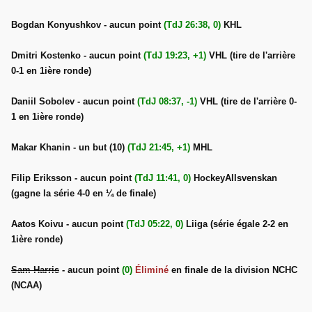
Bogdan Konyushkov - aucun point
(TdJ 26:38, 0)
KHL
Dmitri Kostenko - aucun point
(TdJ 19:23, +1)
VHL (tire de l'arrière
0-1 en 1ière ronde)
Daniil Sobolev - aucun point
(TdJ 08:37, -1)
VHL (tire de l'arrière 0-
1 en 1ière ronde)
Makar Khanin - un but (10)
(TdJ 21:45, +1)
MHL
Filip Eriksson - aucun point
(TdJ 11:41, 0)
HockeyAllsvenskan
(gagne la série 4-0 en ¼ de finale)
Aatos Koivu - aucun point
(TdJ 05:22, 0)
Liiga (série égale 2-2 en
1ière ronde)
Sam Harris
- aucun point
(0)
Éliminé
en finale de la division NCHC
(NCAA)