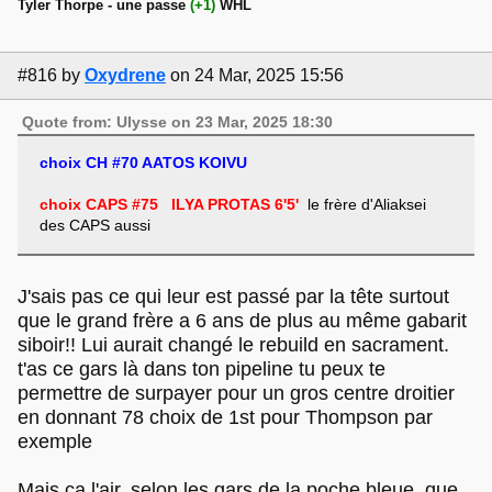
Tyler Thorpe - une passe
(+1)
WHL
#816
by
Oxydrene
on 24 Mar, 2025 15:56
Quote from: Ulysse on 23 Mar, 2025 18:30
choix CH #70 AATOS KOIVU
choix CAPS #75 ILYA PROTAS 6'5'
le frère d'Aliaksei
des CAPS aussi
J'sais pas ce qui leur est passé par la tête surtout
que le grand frère a 6 ans de plus au même gabarit
siboir!! Lui aurait changé le rebuild en sacrament.
t'as ce gars là dans ton pipeline tu peux te
permettre de surpayer pour un gros centre droitier
en donnant 78 choix de 1st pour Thompson par
exemple
Mais ça l'air, selon les gars de la poche bleue, que