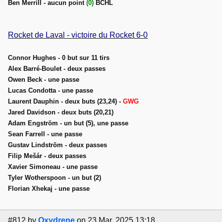
Ben Merrill - aucun point
(0)
BCHL
Rocket de Laval - victoire du Rocket 6-0
Connor Hughes - 0 but sur 11 tirs
Alex Barré-Boulet - deux passes
Owen Beck - une passe
Lucas Condotta - une passe
Laurent Dauphin - deux buts (23,24) -
GWG
Jared Davidson - deux buts (20,21)
Adam Engström - un but (5), une passe
Sean Farrell - une passe
Gustav Lindström - deux passes
Filip Mešár - deux passes
Xavier Simoneau - une passe
Tyler Wotherspoon - un but (2)
Florian Xhekaj - une passe
#812
by
Oxydrene
on 23 Mar, 2025 13:18