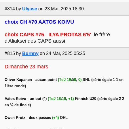
#814
by
Ulysse
on 23 Mar, 2025 18:30
choix CH #70 AATOS KOIVU
choix CAPS #75 ILYA PROTAS 6'5'
le frère
d'Aliaksei des CAPS aussi
#815
by
Burnny
on 24 Mar, 2025 05:25
Dimanche 23 mars
Oliver Kapanen - aucun point
(TdJ 19:50, 0)
SHL (série égale 1-1 en
1ière ronde)
Aatos Koivu - un but (4)
(TdJ 18:19, +1)
Finnish U20 (série égale 2-2
en ¼ de finale)
Owen Protz - deux passes
(+4)
OHL