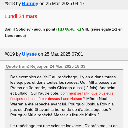
#818
by
Burnny
on 25 Mar, 2025 04:47
Lundi 24 mars
Daniil Sobolev - aucun point
(TdJ 06:46, -1)
VHL (série égale 1-1 en
1ière ronde)
#819
by
Ulysse
on 25 Mar, 2025 07:01
Quote from: Rejcaj on 24 Mar, 2025 18:33
Des exemples de "fail" au repêchage, il y en a dans toutes
les équipes et dans toutes les rondes. Oui, Mtl a passé sur
Protas en 3e ronde, mais Chicago aussi ( 2 fois), Anaheim
et Buffalo. Sur l'autre côté,
comment se fait-il que plusieurs
Même Noah
équipes ont passé par-dessus Lane Hutson ?
Warren a été repêché avant lui. Pourquoi Joshua Roy n'a
pas eu d'intérêt avant la 5e ronde de d'autres équipes ?
Pourquoi Mtl a repêché Mesar au lieu de Kulich ?
Le repêchage est une science inexacte. D'après moi, tu as