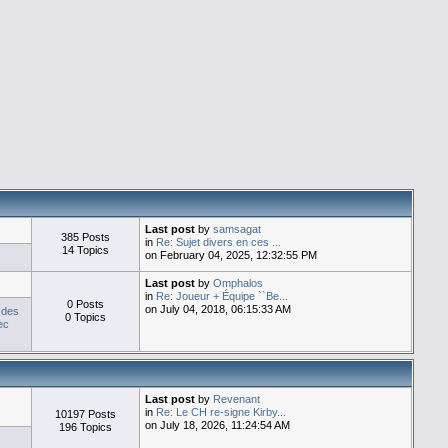
Last post
by
samsagat
385 Posts
in
Re: Sujet divers en ces ...
14 Topics
on February 04, 2025, 12:32:55 PM
Last post
by
Omphalos
in
Re: Joueur + Équipe ``Be...
0 Posts
on July 04, 2018, 06:15:33 AM
 des
0 Topics
ec
Last post
by
Revenant
in
Re: Le CH re-signe Kirby...
10197 Posts
on July 18, 2026, 11:24:54 AM
196 Topics