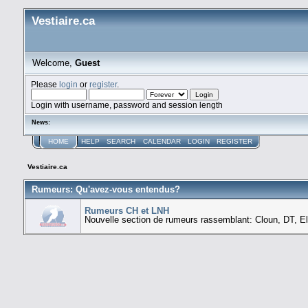
Vestiaire.ca
Welcome,
Guest
Please
login
or
register
.
Login with username, password and session length
News:
HOME
HELP
SEARCH
CALENDAR
LOGIN
REGISTER
Vestiaire.ca
Rumeurs: Qu'avez-vous entendus?
Rumeurs CH et LNH
Nouvelle section de rumeurs rassemblant: Cloun, DT, El