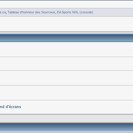
e.ca
,
Tableau d'honneur des Sourceux
,
EA Sports NHL (console)
ond d'écrans