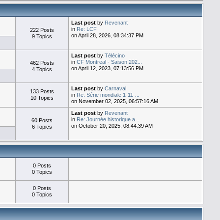
Last post
by
Revenant
in
Re: LCF
222 Posts
on April 28, 2026, 08:34:37 PM
9 Topics
Last post
by
Télécino
in
CF Montreal - Saison 202...
462 Posts
on April 12, 2023, 07:13:56 PM
4 Topics
Last post
by
Carnaval
133 Posts
in
Re: Série mondiale 1-11-...
10 Topics
on November 02, 2025, 06:57:16 AM
Last post
by
Revenant
in
Re: Journée historique a...
60 Posts
on October 20, 2025, 08:44:39 AM
6 Topics
0 Posts
0 Topics
0 Posts
0 Topics