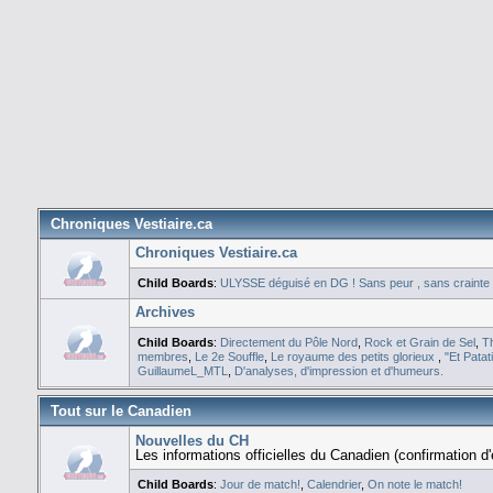
Chroniques Vestiaire.ca
Chroniques Vestiaire.ca
Child Boards
:
ULYSSE déguisé en DG ! Sans peur , sans crainte
Archives
Child Boards
:
Directement du Pôle Nord
,
Rock et Grain de Sel
,
T
membres
,
Le 2e Souffle
,
Le royaume des petits glorieux
,
"Et Patat
GuillaumeL_MTL
,
D'analyses, d'impression et d'humeurs.
Tout sur le Canadien
Nouvelles du CH
Les informations officielles du Canadien (confirmation d'
Child Boards
:
Jour de match!
,
Calendrier
,
On note le match!