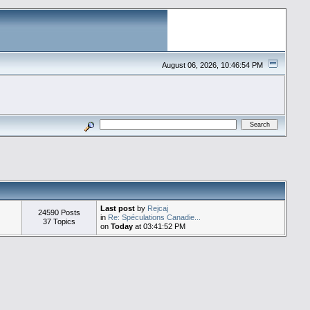
August 06, 2026, 10:46:54 PM
Last post
by
Rejcaj
24590 Posts
in
Re: Spéculations Canadie...
37 Topics
on
Today
at 03:41:52 PM