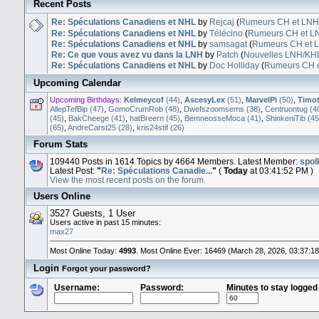
Recent Posts
Re: Spéculations Canadiens et NHL
by
Rejcaj
(
Rumeurs CH et LNH
Re: Spéculations Canadiens et NHL
by
Télécino
(
Rumeurs CH et L
Re: Spéculations Canadiens et NHL
by
samsagat
(
Rumeurs CH et 
Re: Ce que vous avez vu dans la LNH
by
Patch
(
Nouvelles LNH/KH
Re: Spéculations Canadiens et NHL
by
Doc Holliday
(
Rumeurs CH 
Upcoming Calendar
Upcoming Birthdays:
Kelmeycof
(44)
,
AscesyLex
(51)
,
MarvelPi
(50)
,
Timo
AllepTefBip (47)
,
GomoCrumRob (48)
,
Dwefszoomsems (38)
,
Centruontug (4
(45)
,
BakCheege (41)
,
hatBreern (45)
,
BemneosseMoca (41)
,
ShinkeniTib (45
(65)
,
AndreCarst25 (28)
,
kris24stif (26)
Forum Stats
109440 Posts in 1614 Topics by 4664 Members. Latest Member:
spol
Latest Post:
"
Re: Spéculations Canadie...
"
(
Today
at 03:41:52 PM )
View the most recent posts on the forum.
Users Online
3527 Guests, 1 User
Users active in past 15 minutes:
max27
Most Online Today:
4993
. Most Online Ever: 16469 (March 28, 2026, 03:37:1
Login
Forgot your password?
Username:
Password:
Minutes to stay logged 