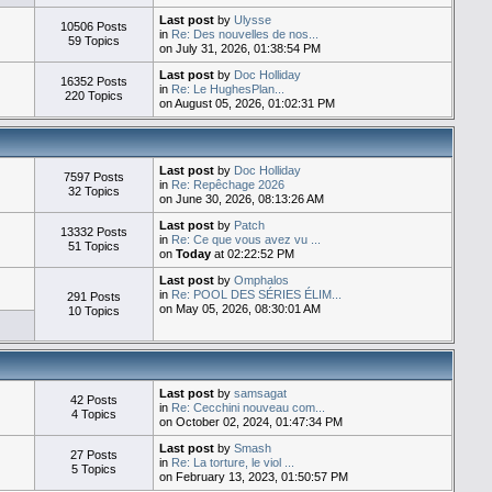
Last post
by
Ulysse
10506 Posts
in
Re: Des nouvelles de nos...
59 Topics
on July 31, 2026, 01:38:54 PM
Last post
by
Doc Holliday
16352 Posts
in
Re: Le HughesPlan...
220 Topics
on August 05, 2026, 01:02:31 PM
Last post
by
Doc Holliday
7597 Posts
in
Re: Repêchage 2026
32 Topics
on June 30, 2026, 08:13:26 AM
Last post
by
Patch
13332 Posts
in
Re: Ce que vous avez vu ...
51 Topics
on
Today
at 02:22:52 PM
Last post
by
Omphalos
in
Re: POOL DES SÉRIES ÉLIM...
291 Posts
on May 05, 2026, 08:30:01 AM
10 Topics
Last post
by
samsagat
42 Posts
in
Re: Cecchini nouveau com...
4 Topics
on October 02, 2024, 01:47:34 PM
Last post
by
Smash
27 Posts
in
Re: La torture, le viol ...
5 Topics
on February 13, 2023, 01:50:57 PM