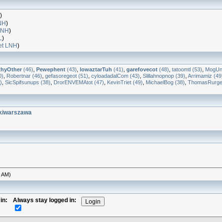
)
NH
)
LNH
)
L
)
et LNH
)
thyOther
(46)
,
Pewephent
(43)
,
lowaztarTuh
(41)
,
garefovecot
(48)
,
tatoomtl (53)
,
MogUnt
0)
,
Robertnar (46)
,
gefasoregeot (51)
,
cyloadadalCom (43)
,
Slillahnopnop (39)
,
Arrimamiz (49
)
,
SicSpifsunups (38)
,
DrorENVEMAtot (47)
,
KevinTriet (49)
,
MichaelBog (38)
,
ThomasRurge
kiwarszawa
8 AM)
in:
Always stay logged in: