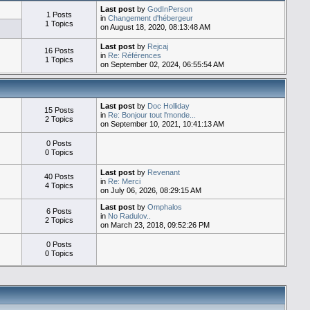
Last post
by
GodInPerson
1 Posts
in
Changement d'hébergeur
1 Topics
on August 18, 2020, 08:13:48 AM
Last post
by
Rejcaj
16 Posts
in
Re: Références
1 Topics
on September 02, 2024, 06:55:54 AM
Last post
by
Doc Holliday
15 Posts
in
Re: Bonjour tout l'monde...
2 Topics
on September 10, 2021, 10:41:13 AM
0 Posts
0 Topics
Last post
by
Revenant
40 Posts
in
Re: Merci
4 Topics
on July 06, 2026, 08:29:15 AM
Last post
by
Omphalos
6 Posts
in
No Radulov..
2 Topics
on March 23, 2018, 09:52:26 PM
0 Posts
0 Topics