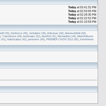
Today
at 03:41:52 PM
Today
at 02:53:05 PM
Today
at 02:29:30 PM
Today
at 02:22:52 PM
Today
at 01:10:59 PM
off (43)
,
Dartkerce (45)
,
Jerbabize (45)
,
Aribrasax (46)
,
Abeneurbhiell (40)
,
)
,
Trairmfoorm (49)
,
Andrewjex (51)
,
AlvinPef (41)
,
Michaelhict (44)
,
MiskHoifserer
 (41)
,
HabsGabey (42)
,
pariseeric (40)
,
PREMIER CHOIX 2012 (65)
,
icimoimeme