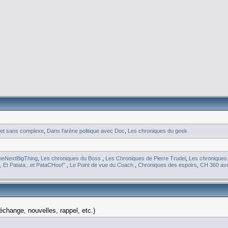
 et sans complexe
,
Dans l'arène politique avec Doc
,
Les chroniques du geek
heNextBigThing
,
Les chroniques du Boss
,
Les Chroniques de Pierre Trudel
,
Les chroniques
i, Et Patata...et PataCHou!"
,
Le Point de vue du Coach
,
Chroniques des espoirs
,
CH 360 av
échange, nouvelles, rappel, etc.)