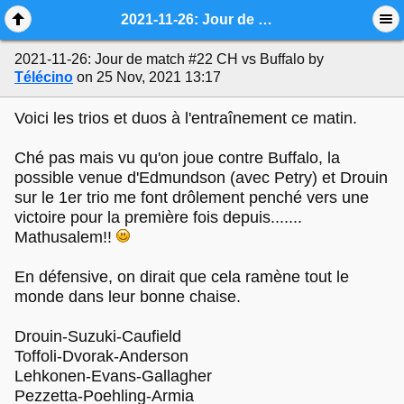
Mobile View
2021-11-26: Jour de match #22 CH vs Buffalo
2021-11-26: Jour de match #22 CH vs Buffalo
by
Télécino
on 25 Nov, 2021 13:17
Voici les trios et duos à l'entraînement ce matin.
Ché pas mais vu qu'on joue contre Buffalo, la
possible venue d'Edmundson (avec Petry) et Drouin
sur le 1er trio me font drôlement penché vers une
victoire pour la première fois depuis.......
Mathusalem!!
En défensive, on dirait que cela ramène tout le
monde dans leur bonne chaise.
Drouin-Suzuki-Caufield
Toffoli-Dvorak-Anderson
Lehkonen-Evans-Gallagher
Pezzetta-Poehling-Armia