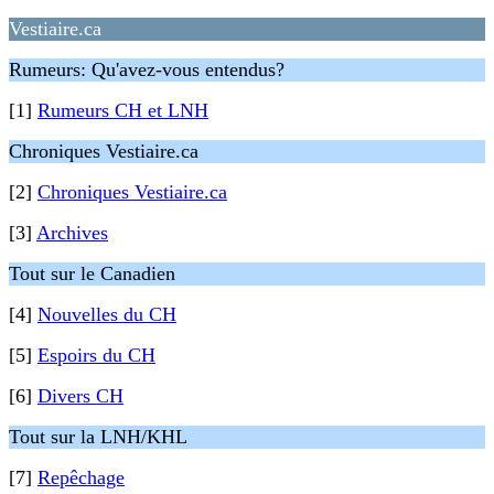
Vestiaire.ca
Rumeurs: Qu'avez-vous entendus?
[1]
Rumeurs CH et LNH
Chroniques Vestiaire.ca
[2]
Chroniques Vestiaire.ca
[3]
Archives
Tout sur le Canadien
[4]
Nouvelles du CH
[5]
Espoirs du CH
[6]
Divers CH
Tout sur la LNH/KHL
[7]
Repêchage