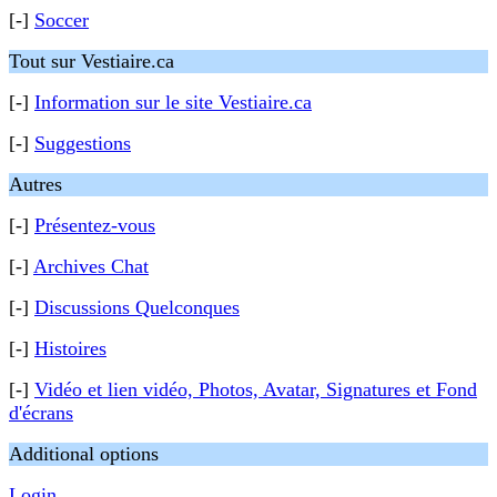
[-]
Soccer
Tout sur Vestiaire.ca
[-]
Information sur le site Vestiaire.ca
[-]
Suggestions
Autres
[-]
Présentez-vous
[-]
Archives Chat
[-]
Discussions Quelconques
[-]
Histoires
[-]
Vidéo et lien vidéo, Photos, Avatar, Signatures et Fond
d'écrans
Additional options
Login