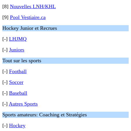
[8]
Nouvelles LNH/KHL
[9]
Pool Vestiaire.ca
Hockey Junior et Recrues
[-]
LHJMQ
[-]
Juniors
Tout sur les sports
[-]
Football
[-]
Soccer
[-]
Baseball
[-]
Autres Sports
Sports amateurs: Coaching et Stratégies
[-]
Hockey