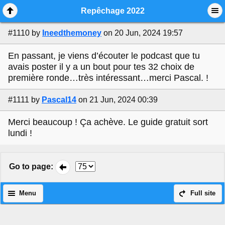
Mobile View
Repêchage 2022
#1110
by
Ineedthemoney
on 20 Jun, 2024 19:57
En passant, je viens d’écouter le podcast que tu
avais poster il y a un bout pour tes 32 choix de
première ronde…très intéressant…merci Pascal. !
#1111
by
Pascal14
on 21 Jun, 2024 00:39
Merci beaucoup ! Ça achève. Le guide gratuit sort
lundi !
Go to page
:
Menu
Full site