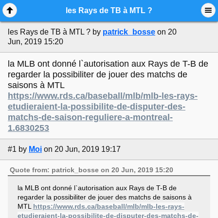
Mobile View
les Rays de TB à MTL ?
les Rays de TB à MTL ?
by
patrick_bosse
on 20
Jun, 2019 15:20
la MLB ont donné l`autorisation aux Rays de T-B de
regarder la possibiliter de jouer des matchs de
saisons à MTL
https://www.rds.ca/baseball/mlb/mlb-les-rays-
etudieraient-la-possibilite-de-disputer-des-
matchs-de-saison-reguliere-a-montreal-
1.6830253
#1
by
Moi
on 20 Jun, 2019 19:17
Quote from: patrick_bosse on 20 Jun, 2019 15:20
la MLB ont donné l`autorisation aux Rays de T-B de
regarder la possibiliter de jouer des matchs de saisons à
MTL
https://www.rds.ca/baseball/mlb/mlb-les-rays-
etudieraient-la-possibilite-de-disputer-des-matchs-de-