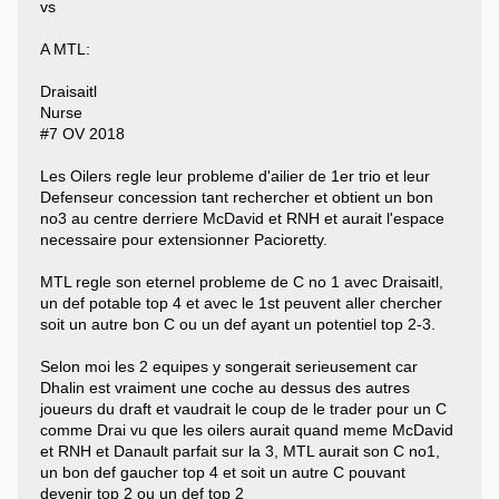
vs
A MTL:
Draisaitl
Nurse
#7 OV 2018
Les Oilers regle leur probleme d'ailier de 1er trio et leur
Defenseur concession tant rechercher et obtient un bon
no3 au centre derriere McDavid et RNH et aurait l'espace
necessaire pour extensionner Pacioretty.
MTL regle son eternel probleme de C no 1 avec Draisaitl,
un def potable top 4 et avec le 1st peuvent aller chercher
soit un autre bon C ou un def ayant un potentiel top 2-3.
Selon moi les 2 equipes y songerait serieusement car
Dhalin est vraiment une coche au dessus des autres
joueurs du draft et vaudrait le coup de le trader pour un C
comme Drai vu que les oilers aurait quand meme McDavid
et RNH et Danault parfait sur la 3, MTL aurait son C no1,
un bon def gaucher top 4 et soit un autre C pouvant
devenir top 2 ou un def top 2