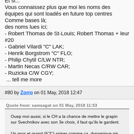
Et si...
Vous connaissez plus que moi les noms des
équipes qui sont loadés en future top centres
Comme bases là;
des noms lues ici;
- Robert Thomas de St-Louis; Robert Thomas + leur
#20
- Gabriel Vilardi "C" LAK;
- Henrik Borgstrom "C" FLO;
- Philip Chytil C/LW NTR;
- Martin Necas C/RW CAR;
- Ruzicka C/W CGY;
... tell me more
#80
by
Zorro
on 01 May, 2018 12:47
Quote from: samsagat on 01 May, 2018 11:53
Ouep moi aussi, si le CH a la chance de mettre le grapin
sur Svechnikov avec son 3e choix, il faut qu'ils le gardent.
Un gros et grand (6'3'') sniper comme ça, dynamique pis