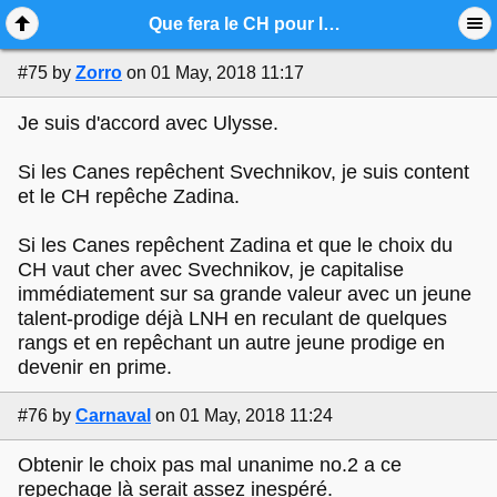
Mobile View
Que fera le CH pour le DRAFT
#75
by
Zorro
on 01 May, 2018 11:17
Je suis d'accord avec Ulysse.
Si les Canes repêchent Svechnikov, je suis content
et le CH repêche Zadina.
Si les Canes repêchent Zadina et que le choix du
CH vaut cher avec Svechnikov, je capitalise
immédiatement sur sa grande valeur avec un jeune
talent-prodige déjà LNH en reculant de quelques
rangs et en repêchant un autre jeune prodige en
devenir en prime.
#76
by
Carnaval
on 01 May, 2018 11:24
Obtenir le choix pas mal unanime no.2 a ce
repechage là serait assez inespéré.