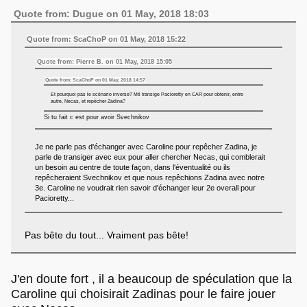
Quote from: Dugue on 01 May, 2018 18:03
Quote from: ScaChoP on 01 May, 2018 15:22
Quote from: Pierre B. on 01 May, 2018 15:05
Quote from: ScaChoP on 01 May, 2018 14:57
Et pourquoi pas le scénario inverse? Mtl transige Pacioretty en CAR pour obtenir, entre
autre, Necas, et repêcher Zadina?
Si tu fait c est pour avoir Svechnikov
Je ne parle pas d'échanger avec Caroline pour repêcher Zadina, je
parle de transiger avec eux pour aller chercher Necas, qui comblerait
un besoin au centre de toute façon, dans l'éventualité ou ils
repêcheraient Svechnikov et que nous repêchions Zadina avec notre
3e. Caroline ne voudrait rien savoir d'échanger leur 2e overall pour
Pacioretty...
Pas bête du tout... Vraiment pas bête!
J'en doute fort , il a beaucoup de spéculation que la
Caroline qui choisirait Zadinas pour le faire jouer