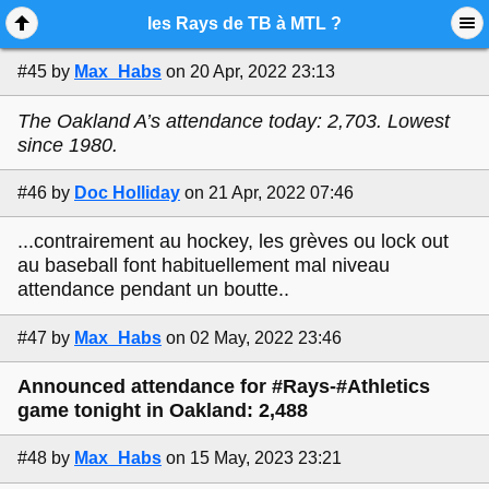
Mobile View
les Rays de TB à MTL ?
#45
by
Max_Habs
on 20 Apr, 2022 23:13
The Oakland A’s attendance today: 2,703. Lowest
since 1980.
#46
by
Doc Holliday
on 21 Apr, 2022 07:46
...contrairement au hockey, les grèves ou lock out
au baseball font habituellement mal niveau
attendance pendant un boutte..
#47
by
Max_Habs
on 02 May, 2022 23:46
Announced attendance for #Rays-#Athletics
game tonight in Oakland: 2,488
#48
by
Max_Habs
on 15 May, 2023 23:21