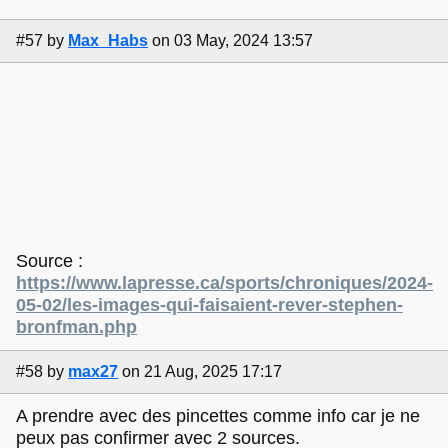
#57
by
Max_Habs
on 03 May, 2024 13:57
Source :
https://www.lapresse.ca/sports/chroniques/2024-
05-02/les-images-qui-faisaient-rever-stephen-
bronfman.php
#58
by
max27
on 21 Aug, 2025 17:17
A prendre avec des pincettes comme info car je ne
peux pas confirmer avec 2 sources.