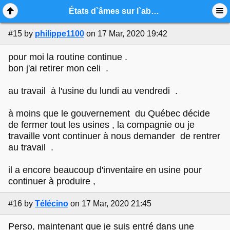
Mobile View
États d`âmes sur l`absence de hockey et le COVID-19
#15
by
philippe1100
on 17 Mar, 2020 19:42
pour moi la routine continue .
bon j'ai retirer mon celi .
au travail à l'usine du lundi au vendredi .
à moins que le gouvernement du Québec décide
de fermer tout les usines , la compagnie ou je
travaille vont continuer à nous demander de rentrer
au travail .
il a encore beaucoup d'inventaire en usine pour
continuer à produire ,
#16
by
Télécino
on 17 Mar, 2020 21:45
Perso, maintenant que je suis entré dans une