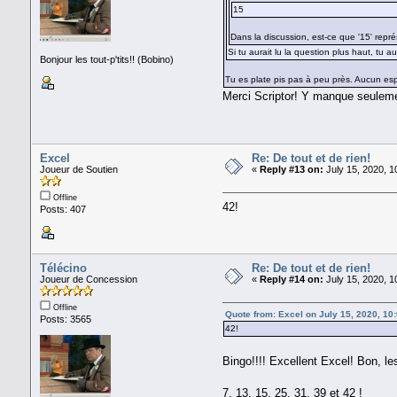
15
Dans la discussion, est-ce que '15' repr
Si tu aurait lu la question plus haut, tu 
Bonjour les tout-p'tits!! (Bobino)
Tu es plate pis pas à peu près. Aucun espr
Merci Scriptor! Y manque seulemen
Excel
Re: De tout et de rien!
Joueur de Soutien
«
Reply #13 on:
July 15, 2020, 1
Offline
42!
Posts: 407
Télécino
Re: De tout et de rien!
Joueur de Concession
«
Reply #14 on:
July 15, 2020, 1
Offline
Quote from: Excel on July 15, 2020, 10
Posts: 3565
42!
Bingo!!!! Excellent Excel! Bon, l
7, 13, 15, 25, 31, 39 et 42 !