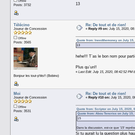
Offline
13
Posts: 3732
Télécino
Re: De tout et de rien!
Joueur de Concession
«
Reply #9 on:
July 15, 2020, 08
Offline
Quote from: Ineedthemoney on July 15,
Posts: 3565
13
hehe!!! T`as le bon nom pour parti
Plus qu`un!!
«
Last Edit: July 15, 2020, 08:42:52 PM 
Bonjour les tout-p'tits!! (Bobino)
Moi
Re: De tout et de rien!
Joueur de Concession
«
Reply #10 on:
July 15, 2020, 0
Offline
Quote from: Scriptor on July 15, 2020,
Posts: 3531
Quote from: Abou Tencriss on July 15,
15
Dans la discussion, est-ce que '15' repré
Si tu aurait lu la question plus ha