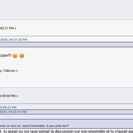
:40:17 PM »
 2020, 08:37:15 PM
ciper!!!
by Télécino
»
8:48:59 PM »
 06:08:12 PM
 2020, 05:02:05 PM
sente un tout ou, dans l'ensemble, à peu près rien?
ut, tu aurait su sur quoi portait la discussion sur son ensemble et tu n'aurait p