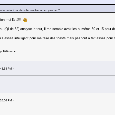
sente un tout ou, dans l'ensemble, à peu près rien?
ion moi là là!!!
u (QI de 32) analyse le tout, il me semble avoir les numéros 39 et 15 pour dé
uis assez intelligent pour me faire des toasts mais pas tout à fait assez pour 
by Télécino
»
:43:53 PM »
:28:56 PM »