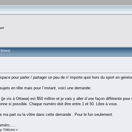
en!
 times)
espace pour parler / partager un peu de n' importe quoi hors du sport en généra
sujets en tête mais pour l`instant, voici une demande:
 (je vis à Ottawa) est $50 million et je vais y aller d`une façon différente p
nne si possible. Chaque numéro doit être entre 1 et 50. Libre à vous.
e ma part ou la vôtre dans cette demande . Pour le fun seulement.
uméro.....
by Télécino
»