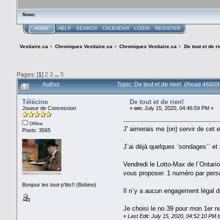
News:
HOME
HELP
SEARCH
CALENDAR
LOGIN
REGISTER
Vestiaire.ca
>
Chroniques Vestiaire.ca
>
Chroniques Vestiaire.ca
>
De tout et de ri
Pages: [
1
]
2
3
...
5
Author
Topic: De tout et de rien! (Read 46809
Télécino
De tout et de rien!
Joueur de Concession
«
on:
July 15, 2020, 04:46:59 PM »
Offline
J' aimerais me (on) servir de cet 
Posts: 3565
J`ai dèjà quelques `sondages`` et 
Vendredi le Lotto-Max de l`Ontario
vous proposer. 1 numéro par perso
Bonjour les tout-p'tits!! (Bobino)
Il n`y a aucun engagement légal d
Je choisi le no 39 pour mon 1er n
«
Last Edit: July 15, 2020, 04:52:10 PM 