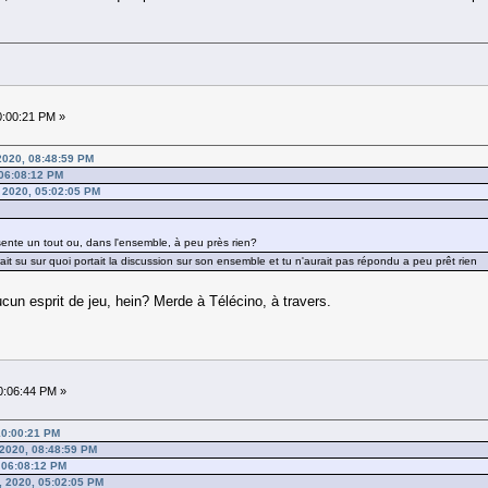
0:00:21 PM »
2020, 08:48:59 PM
 06:08:12 PM
, 2020, 05:02:05 PM
sente un tout ou, dans l'ensemble, à peu près rien?
urait su sur quoi portait la discussion sur son ensemble et tu n'aurait pas répondu a peu prêt rien
cun esprit de jeu, hein? Merde à Télécino, à travers.
0:06:44 PM »
 10:00:21 PM
 2020, 08:48:59 PM
, 06:08:12 PM
, 2020, 05:02:05 PM