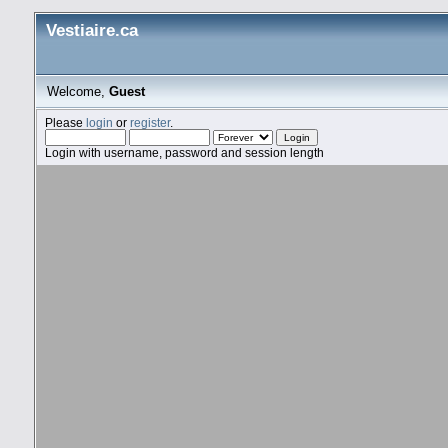
Vestiaire.ca
Welcome,
Guest
Please
login
or
register
.
Login with username, password and session length