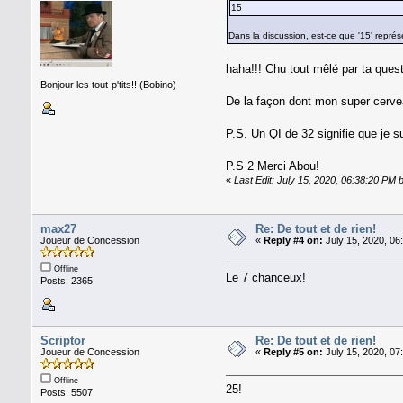
15
Dans la discussion, est-ce que '15' repré
haha!!! Chu tout mêlé par ta quest
Bonjour les tout-p'tits!! (Bobino)
De la façon dont mon super cervea
P.S. Un QI de 32 signifie que je s
P.S 2 Merci Abou!
«
Last Edit: July 15, 2020, 06:38:20 PM 
max27
Re: De tout et de rien!
Joueur de Concession
«
Reply #4 on:
July 15, 2020, 06
Offline
Le 7 chanceux!
Posts: 2365
Scriptor
Re: De tout et de rien!
Joueur de Concession
«
Reply #5 on:
July 15, 2020, 07
Offline
25!
Posts: 5507