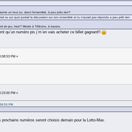
ésente un tout ou, dans l'ensemble, à peu près rien?
aurait su sur quoi portait la discussion sur son ensemble et tu n'aurait pas répondu a peu prêt rien
it de jeu, hein? Merde à Télécino, à travers.
t qu`un numéro pis j`m`en vais acheter ce billet gagnant!!
0:08:53 PM »
0:23:00 PM »
:08:53 PM
es prochains numéros seront choisis demain pour la Lotto-Max.