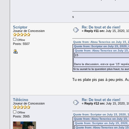
s
Scriptor
Re: De tout et de rien!
Joueur de Concession
«
Reply #11 on:
July 15, 2020, 1
Offline
Quote from: Abou Tencriss on July 15, 
Posts: 5507
Quote from: Scriptor on July 15, 2020,
Quote from: Abou Tencriss on July 15
15
Dans la discussion, est-ce que '15' repré
Si tu aurait lu la question plus haut, tu a
Tu es plate pis pas à peu près. Au
Télécino
Re: De tout et de rien!
Joueur de Concession
«
Reply #12 on:
July 15, 2020, 1
Offline
Quote from: Scriptor on July 15, 2020,
Posts: 3565
Quote from: Abou Tencriss on July 15,
Quote from: Scriptor on July 15, 2020
Quote from: Abou Tencriss on July 15