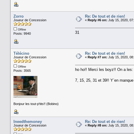
Zorro
Re: De tout et de rien!
Joueur de Concession
«
Reply #6 on:
July 15, 2020, 07
Offline
31
Posts: 9940
Télécino
Re: De tout et de rien!
Joueur de Concession
«
Reply #7 on:
July 15, 2020, 08
Offline
ho ho!! Merci les boyz!! On a les:
Posts: 3565
7, 15, 25, 31 et 39!! Y`en manque
Bonjour les tout-p'tits!! (Bobino)
Ineedthemoney
Re: De tout et de rien!
Joueur de Concession
«
Reply #8 on:
July 15, 2020, 08